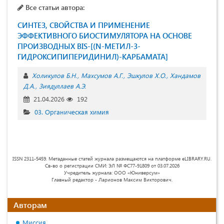
Все статьи автора:
СИНТЕЗ, СВОЙСТВА И ПРИМЕНЕНИЕ
ЭФФЕКТИВНОГО БИОСТИМУЛЯТОРА НА ОСНОВЕ
ПРОИЗВОДНЫХ BIS-[(N-МЕТИЛ-3-
ГИДРОКСИПИПЕРИДИНИЛ)-КАРБАМАТА]
Холикулов Б.Н.
Махсумов А.Г.
Эшкулов Х.О.
Хaндамов
Д.А.
Зиядуллаев А.Э.
21.04.2026
192
03. Органическая химия
ISSN 2311-5459. Метаданные статей журнала размещаются на платформе eLIBRARY.RU.
Св-во о регистрации СМИ: ЭЛ № ФС77-91809 от 03.07.2026
Учредитель журнала: ООО «Юниверсум»
Главный редактор - Ларионов Максим Викторович.
Авторам
Миссия