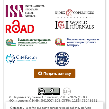
Подать заявку
© Научные журналы Universum, 2013-2026 (ООО
«Юниверсум») ИНН: 5410074608 ОГРН: 1185476048691
Это произведение доступно по
лицензии Creative
Commons « Attribution» («Атрибуция») 4.0
Оставаясь на сайте, вы даете согласие на обработку файлов