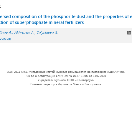
:
persed composition of the phosphorite dust and the properties of 
tion of superphosphate mineral fertilizers
inov A.
Akhrorov A.
To’ychieva S.
 химия
ISSN 2311-5459. Метаданные статей журнала размещаются на платформе eLIBRARY.RU.
Св-во о регистрации СМИ: ЭЛ № ФС77-91809 от 03.07.2026
Учредитель журнала: ООО «Юниверсум»
Главный редактор - Ларионов Максим Викторович.