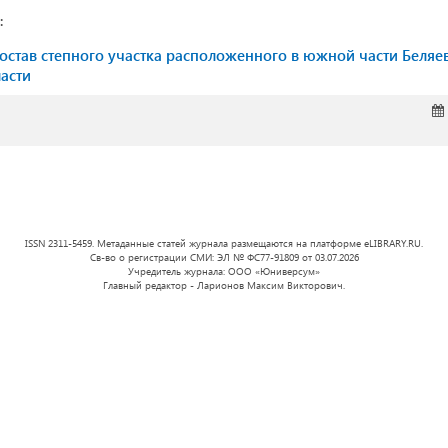
:
остав степного участка расположенного в южной части Беляе
асти
ISSN 2311-5459. Метаданные статей журнала размещаются на платформе eLIBRARY.RU.
Св-во о регистрации СМИ: ЭЛ № ФС77-91809 от 03.07.2026
Учредитель журнала: ООО «Юниверсум»
Главный редактор - Ларионов Максим Викторович.