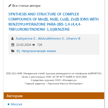
Все статьи автора:
SYNTHESIS AND STRUCTURE OF COMPLEX
COMPOUNDS OF Mn(II), Ni(II), Cu(II), Zn(II) IONS WITH
BENZOYLHYDRAZONE PARA-[BIS-1,4-(4,4,4-
TRIFLUROBUTNDIONE-1,3)]BENZENE
Xudoyarova E.
Abdurakhmonov S.
Umarov B.
23.02.2024
726
01. Неорганическая химия
ISSN 2311-5459. Метаданные статей журнала размещаются на платформе eLIBRARY.RU.
Св-во о регистрации СМИ: ЭЛ № ФС77-91809 от 03.07.2026
Учредитель журнала: ООО «Юниверсум»
Главный редактор - Ларионов Максим Викторович.
Авторам
Миссия