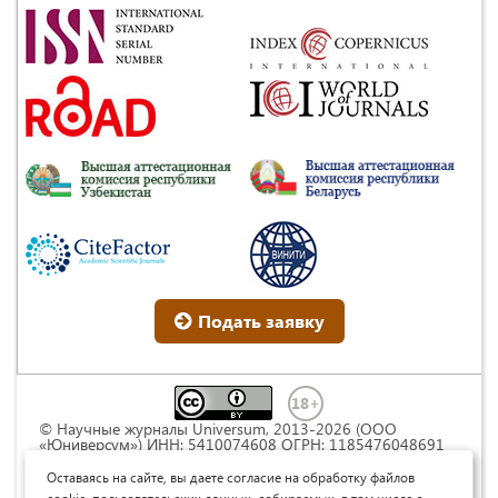
Подать заявку
© Научные журналы Universum, 2013-2026 (ООО
«Юниверсум») ИНН: 5410074608 ОГРН: 1185476048691
Это произведение доступно по
лицензии Creative
Commons « Attribution» («Атрибуция») 4.0
Оставаясь на сайте, вы даете согласие на обработку файлов
Непортированная
.