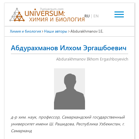
RU
|
EN
Химия и биология
Наши авторы
Abdurakhmanov I.E.
Абдурахманов Илхом Эргашбоевич
Abdurakhmanov Ilkhom Ergashboyevich
д-р хим. наук, профессор, Самаркандский государственный
университет имени Ш. Рашидова, Республика Узбекистан, г.
Самарканд