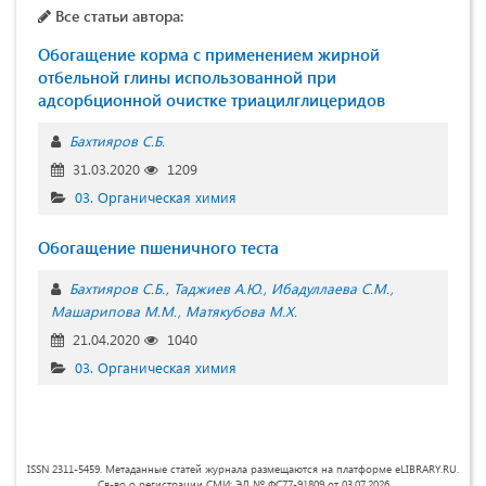
Все статьи автора:
Обогащение корма с применением жирной
отбельной глины использованной при
адсорбционной очистке триацилглицеридов
Бахтияров С.Б.
31.03.2020
1209
03. Органическая химия
Обогащение пшеничного теста
Бахтияров С.Б.
Таджиев А.Ю.
Ибадуллаева С.М.
Машарипова М.М.
Матякубова М.Х.
21.04.2020
1040
03. Органическая химия
ISSN 2311-5459. Метаданные статей журнала размещаются на платформе eLIBRARY.RU.
Св-во о регистрации СМИ: ЭЛ № ФС77-91809 от 03.07.2026