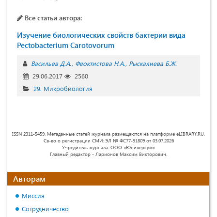
Все статьи автора:
Изучение биологических свойств бактерии вида
Pectobacterium Carotovorum
Васильев Д.А.
Феоктистова Н.А.
Рыскалиева Б.Ж.
29.06.2017
2560
29. Микробиология
ISSN 2311-5459. Метаданные статей журнала размещаются на платформе eLIBRARY.RU.
Св-во о регистрации СМИ: ЭЛ № ФС77-91809 от 03.07.2026
Учредитель журнала: ООО «Юниверсум»
Главный редактор - Ларионов Максим Викторович.
Авторам
Миссия
Сотрудничество