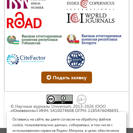
Подать заявку
© Научные журналы Universum, 2013-2026 (ООО
«Юниверсум») ИНН: 5410074608 ОГРН: 1185476048691
Это произведение доступно по
лицензии Creative
Commons « Attribution» («Атрибуция») 4.0
Оставаясь на сайте, вы даете согласие на обработку файлов
Непортированная
.
cookie, пользовательских данных, собираемых, в том числе с
использованием сервисов Яндекс.Метрика, в целях обеспечения