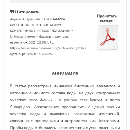
Цитировать:
Прочитать
Аяулым А., Кунашева З.Х. ДИНАМИКА
статью:
БИОГЕННЫХ ЭЛЕМЕНТОВ НА ДВУХ
КОНТРОЛЬНЫХ УЧАСТКАХ РЕКИ ЖАЙЫК //
Universum: химия и биология : электрон.
научн. журн. 2025. 1(139). URL:
https://7universum.com/ru/nature/archive/item/21627
(дата обращения: 07.08.2026).
АННОТАЦИЯ
В статье рассмотрена динамика биогенных элементов и
катионно-анионного состава воды на двух контрольных
участках реки Жайык - в районе села Кушум и поста
Январцево. Исследования проводились с целью оценки
качества воды и выявления возможных изменений,
связанных с природными и антропогенными факторами.
Пробы воды отбирались в соответствии с установленными