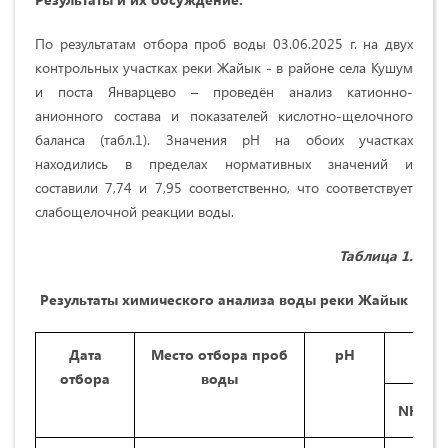
По результатам отбора проб воды 03.06.2025 г. на двух
контрольных участках реки Жайык - в районе села Кушум
и поста Январцево – проведён анализ катионно-
анионного состава и показателей кислотно-щелочного
баланса (табл.1). Значения pH на обоих участках
находились в пределах нормативных значений и
составили 7,74 и 7,95 соответственно, что соответствует
слабощелочной реакции воды.
Таблица 1.
Результаты химического анализа воды реки Жайык
Дата
Место отбора проб
рН
К
отбора
воды
+
NH
4