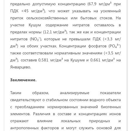
предельно допустимую концентрацию (67,9 мг/дм³ при
ПДК <45 мг/дм³), что может указывать на усиленный
приток сельскохозяйственных или бытовых стоков. На
участке Кушум содержание нитратов оставалось в
пределах нормы (12,1 мг/дм³), так же как и концентрации
нитритов (NO₂⁻), которые не превышали ПДК (<3,3 мг/
дм³) на обоих участках. Концентрации фосфатов (PO₄³⁻)
также соответствовали нормативным значениям (<3,5 мг/
дм³), составив 0,581 мг/дм³ на Кушуме и 0,661 мг/дм³ на
Январцево.
Заключение.
Таким образом, анализируемые показатели
свидетельствуют о стабильном состоянии водного объекта
с преобладанием нормированных значений биогенных
элементов. Различия в составе и концентрациях ионов
отражают влияние локальных природных и
антропогенных факторов и могут служить основой для