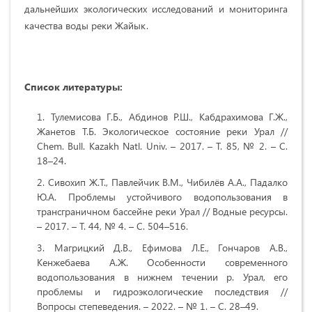
дальнейших экологических исследований и мониторинга
качества воды реки Жайык.
Список литературы:
Тулемисова Г.Б., Абдинов Р.Ш., Кабдрахимова Г.Ж.,
Жанетов Т.Б. Экологическое состояние реки Урал //
Chem. Bull. Kazakh Natl. Univ. – 2017. – Т. 85, № 2. – С.
18–24.
Сивохип Ж.Т., Павлейчик В.М., Чибилёв А.А., Падалко
Ю.А. Проблемы устойчивого водопользования в
трансграничном бассейне реки Урал // Водные ресурсы.
– 2017. – Т. 44, № 4. – С. 504–516.
Магрицкий Д.В., Ефимова Л.Е., Гончаров А.В.,
Кенжебаева А.Ж. Особенности современного
водопользования в нижнем течении р. Урал, его
проблемы и гидроэкологические последствия //
Вопросы степеведения. – 2022. – № 1. – С. 28–49.