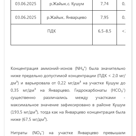
03.06.2025
р.Жайык,с. Кушум
7,74
0,22
03.06.2025
р.Жайык, Январцево
7,95
0,35
ПДК
6,5-8,5
<2,0
Концентрация аммоний-ионов (NH₄⁺) была значительно
ниже предельно допустимой концентрации (ПДК < 2,0 мг/
дм³) и варьировала от 0,22 мг/дм³ на участке Кушум до
0,35 мг/дм³ на Январцево. Гидрокарбонаты (HCO₃⁻)
существенно различались между участками -
максимальное значение зафиксировано в районе Кушум
(193,5 мг/дм³), тогда как на Январцево концентрация была
ниже (67,5 мг/дм³).
Нитраты (NO₃⁻) на участке Январцево превышали