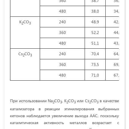
360
38,7
36,0
480
38,0
34,8
К
CO
240
48,9
42,2
2
3
360
52,2
44,4
480
51,1
43,5
Cs
CO
240
70,4
64,0
2
3
360
73,5
69,0
480
71,0
67,8
При использовании Na
CO
, K
CO
или Cs
CO
в качестве
2
3
2
3
2
3
катализатора в реакции этинилирования выбранных
кетонов наблюдается увеличение выхода ААС, поскольку
каталитическая активность металлов возрастает с