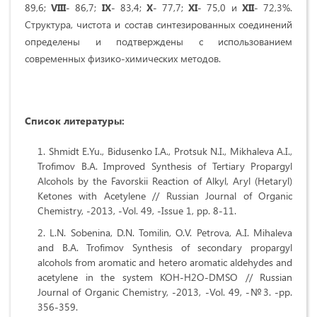
89,6;
VIII
- 86,7;
IX
- 83,4;
Х
- 77,7;
XI
- 75,0 и
XII
- 72,3%.
Структура, чистота и состав синтезированных соединений
определены и подтверждены с использованием
современных физико-химических методов.
Список
литературы
:
Shmidt E.Yu., Bidusenko I.A., Protsuk N.I., Mikhaleva A.I.,
Trofimov B.A. Improved Synthesis of Tertiary Propargyl
Alcohols by the Favorskii Reaction of Alkyl, Aryl (Hetaryl)
Ketones with Acetylene // Russian Journal of Organic
Chemistry, -2013, -Vol. 49, -Issue 1, pp. 8-11.
L.N. Sobenina, D.N. Tomilin, O.V. Petrova, A.I. Mihaleva
and B.A. Trofimov Synthesis of secondary propargyl
alcohols from aromatic and hetero aromatic aldehydes and
acetylene in the system KOH-H2O-DMSO // Russian
Journal of Organic Chemistry, -2013, -Vol. 49, -№3. -pp.
356-359.