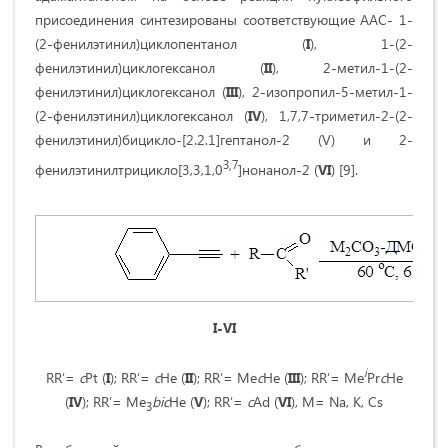
присоединения синтезированы соответствующие ААС- 1-
(2-фенилэтинил)циклопентанол (
I
), 1-(2-
фенилэтинил)циклогексанол (
II
), 2-метил-1-(2-
фенилэтинил)циклогексанол (
III
), 2-изопропил-5-метил-1-
(2-фенилэтинил)циклогексанол (
IV
), 1,7,7-триметил-2-(2-
фенилэтинил)бицикло-[2.2.1]гептанол-2 (V) и 2-
3,7
фенилэтинилтрицикло[3,3,1,0
]нонанол-2 (
VI
) [9].
I-VI
i
RRʹ=
c
Pt (
I
); RRʹ=
c
He (
II
); RRʹ= Me
c
He (
III
); RRʹ= Me
Pr
c
He
(
IV
); RRʹ= Me
bic
He (
V
); RRʹ=
c
Ad (
VI
), M= Na, K, Cs
3