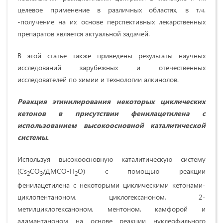
целевое применение в различных областях, в т.ч.
-получение на их основе перспективных лекарственных
препаратов является актуальной задачей.
В этой статье также приведены результаты научных
исследований зарубежных и отечественных
исследователей по химии и технологии алкинолов.
Реакция этинилирования некоторых циклических
кетонов в присутствии фенилацетилена с
использованием высокоосновной каталитической
системы
.
Используя высокоосновную каталитическую систему
(Cs
CO
/ДMСO•Н
O) с помощью реакции
2
3
2
фенилацетилена с некоторыми циклическими кетонами-
циклопентаноном, циклогексаноном, 2-
метилциклогексаноном, ментоном, камфорой и
адамантаноном на основе реакции нуклеофильного