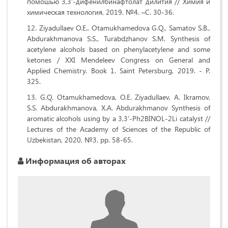
помошью 3,3′-дифенилбинафтолат дилития // Химия и
химическая технология, 2019. №4. –С. 30-36.
Ziyadullaev O.E., Otamukhamedova G.Q., Samatov S.B.,
Abdurakhmanova S.S., Turabdzhanov S.M. Synthesis of
acetylene alcohols based on phenylacetylene and some
ketones / ХХI Mendeleev Congress on General and
Applied Chemistry. Book 1. Saint Petersburg, 2019. - P.
325.
G.Q. Otamukhamedova, О.Е. Ziyadullaev, A. Ikramov,
S.S. Abdurakhmanova, Х.А. Abdurakhmanov Synthesis of
aromatic alcohols using by a 3,3'-Ph2BINOL-2Li catalyst //
Lectures of the Academy of Sciences of the Republic of
Uzbekistan, 2020, №3. рр. 58-65.
Информация об авторах