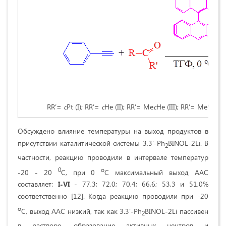
i
RRʹ=
c
Pt (I); RRʹ=
c
He (II); RRʹ= Me
c
He (III); RRʹ= Me
Pr
c
He
Обсуждено влияние температуры на выход продуктов в
присутствии каталитической системы 3,3ʹ-Ph
BINOL-2Li. В
2
частности, реакцию проводили в интервале температур
0
о
-20 - 20
C, при 0
C максимальный выход ААС
составляет:
I-VI
- 77,3; 72,0; 70,4; 66,6; 53,3 и 51,0%
соответственно [12]. Когда реакцию проводили при -20
о
C, выход ААС низкий, так как 3.3ʹ-Ph
BINOL-2Li пассивен
2
в растворе, образование активных центров и