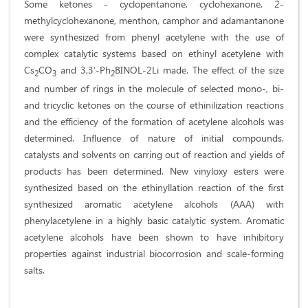
Some ketones - cyclopentanone, cyclohexanone, 2-
methylcyclohexanone, menthon, camphor and adamantanone
were synthesized from phenyl acetylene with the use of
complex catalytic systems based on ethinyl acetylene with
Cs
CO
and 3,3′-Ph
BINOL-2Li made. The effect of the size
2
3
2
and number of rings in the molecule of selected mono-, bi-
and tricyclic ketones on the course of ethinilization reactions
and the efficiency of the formation of acetylene alcohols was
determined. Influence of nature of initial compounds,
catalysts and solvents on carring out of reaction and yields of
products has been determined. New vinyloxy esters were
synthesized based on the ethinyllation reaction of the first
synthesized aromatic acetylene alcohols (AAA) with
phenylacetylene in a highly basic catalytic system. Aromatic
acetylene alcohols have been shown to have inhibitory
properties against industrial biocorrosion and scale-forming
salts.