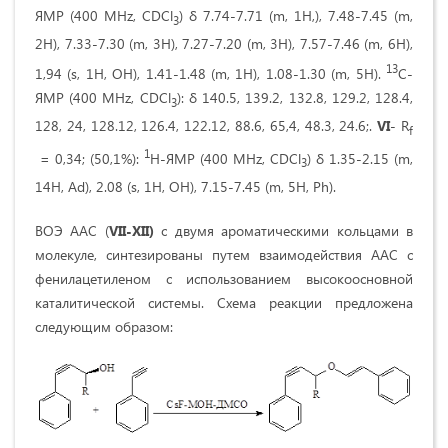
ЯМР (400 MHz, CDCl
) δ 7.74-7.71 (m, 1H,), 7.48-7.45 (m,
3
2H), 7.33-7.30 (m, 3H), 7.27-7.20 (m, 3H), 7.57-7.46 (m, 6H),
13
1,94 (s, 1H, OH), 1.41-1.48 (m, 1H), 1.08-1.30 (m, 5H).
C-
ЯМР (400 MHz, CDCl
): δ 140.5, 139.2, 132.8, 129.2, 128.4,
3
128, 24, 128.12, 126.4, 122.12, 88.6, 65,4, 48.3, 24.6;.
VI
- R
f
1
= 0,34; (50,1%):
H-ЯМР (400 MHz, CDCl
) δ 1.35-2.15 (m,
3
14H, Ad), 2.08 (s, 1H, OH), 7.15-7.45 (m, 5H, Ph).
ВОЭ ААС (
VII-XII)
с двумя ароматическими кольцами в
молекуле, синтезированы путем взаимодействия ААС с
фенилацетиленом с использованием высокоосновной
каталитической системы. Схема реакции предложена
следующим образом: