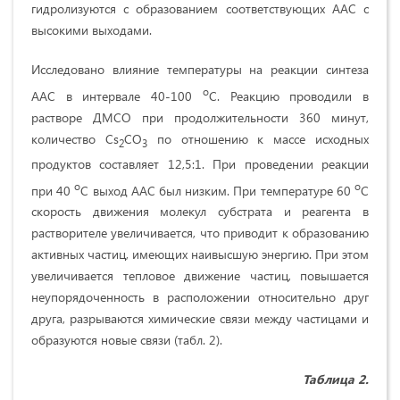
гидролизуются с образованием соответствующих ААС с
высокими выходами.
Исследовано влияние температуры на реакции синтеза
о
ААС в интервале 40-100
С. Реакцию проводили в
растворе ДМСО при продолжительности 360 минут,
количество Cs
CO
по отношению к массе исходных
2
3
продуктов составляет 12,5:1. При проведении реакции
о
о
при 40
C выход ААС был низким. При температуре 60
C
скорость движения молекул субстрата и реагента в
растворителе увеличивается, что приводит к образованию
активных частиц, имеющих наивысшую энергию. При этом
увеличивается тепловое движение частиц, повышается
неупорядоченность в расположении относительно друг
друга, разрываются химические связи между частицами и
образуются новые связи (табл. 2).
Таблица 2.