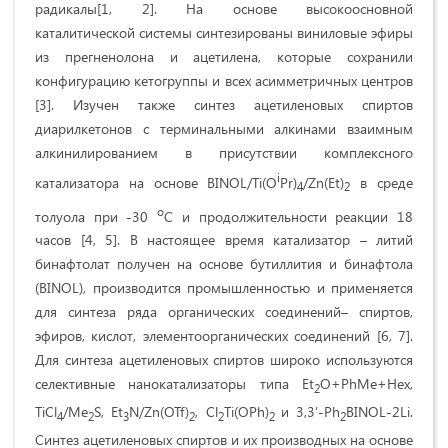
радикалы[1, 2]. На основе высокоосновной
каталитической системы синтезированы виниловые эфиры
из прегненолона и ацетилена, которые сохранили
конфигурацию кетогруппы и всех асимметричных центров
[3]. Изучен также синтез ацетиленовых спиртов
диарилкетонов с терминальными алкинами взаимным
алкинилированием в присутствии комплексного
i
катализатора на основе BINOL/Ti(O
Pr)
/Zn(Et)
в среде
4
2
о
толуола при -30
С и продолжительности реакции 18
часов [4, 5]. В настоящее время катализатор – литий
бинафтолат получен на основе бутиллития и бинафтола
(BINOL), производится промышленностью и применяется
для синтеза ряда органических соединений– спиртов,
эфиров, кислот, элементоорганических соединений [6, 7].
Для синтеза ацетиленовых спиртов широко используются
селективные нанокатализаторы типа Et
O+PhMe+Hex,
2
TiCl
/Me
S, Et
N/Zn(OTf)
, Cl
Ti(OPh)
и 3,3ʹ-Ph
BINOL-2Li.
4
2
3
2
2
2
2
Синтез ацетиленовых спиртов и их производных на основе