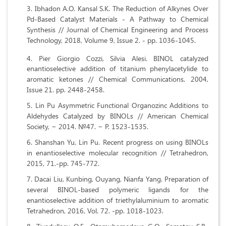
Ibhadon А.О. Kansal S.К. The Reduction of Alkynes Over
Pd-Based Catalyst Materials - A Pathway to Chemical
Synthesis // Journal of Chemical Engineering and Process
Technology, 2018, Volume 9, Issue 2. - pp. 1036-1045.
Pier Giorgio Cozzi, Silvia Alesi.
BINOL catalyzed
enantioselective addition of titanium phenylacetylide to
aromatic ketones // Chemical Communications, 2004,
Issue 21. pp. 2448-2458.
Lin Pu Asymmetric Functional Organozinc Additions to
Aldehydes Catalyzed by BINOLs // American Chemical
Society, − 2014. №47. − Р. 1523-1535.
Shanshan Yu, Lin Pu. Recent progress on using BINOLs
in enantioselective molecular recognition // Tetrahedron,
2015, 71.-рр. 745-772.
Dacai Liu, Kunbing, Ouyang, Nianfa Yang. Preparation of
several BINOL-based polymeric ligands for the
enantioselective addition of triethylaluminium to aromatic
Tetrahedron, 2016, Vol. 72. -pp. 1018-1023.