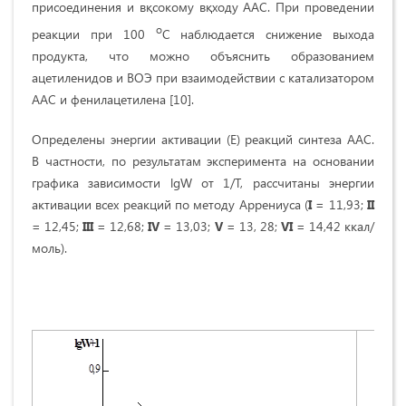
присоединения и вқсокому вқходу ААС. При проведении
о
реакции при 100
C наблюдается снижение выхода
продукта, что можно объяснить образованием
ацетиленидов и ВОЭ при взаимодействии с катализатором
AAС и фенилацетилена [10].
Определены энергии активации (E) реакций синтеза ААС.
В частности, по результатам эксперимента на основании
графика зависимости lgW от 1/T, рассчитаны энергии
активации всех реакций по методу Аррениуса (
I
= 11,93;
II
= 12,45;
III
= 12,68;
IV
= 13,03;
V
= 13, 28;
VI
= 14,42 ккал/
моль).