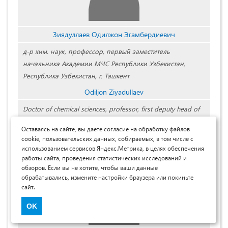
Зиядуллаев Одилжон Эгамбердиевич
д-р хим. наук, профессор, первый заместитель
начальника Академии МЧС Республики Узбекистан,
Республика Узбекистан, г. Ташкент
Odiljon Ziyadullaev
Doctor of chemical sciences, professor, first deputy head of
the academy of the ministry of emergency situations of the
Оставаясь на сайте, вы даете согласие на обработку файлов
republic of Uzbekistan, Republic Uzbekistan, Tashkent
cookie, пользовательских данных, собираемых, в том числе с
использованием сервисов Яндекс.Метрика, в целях обеспечения
работы сайта, проведения статистических исследований и
обзоров. Если вы не хотите, чтобы ваши данные
обрабатывались, измените настройки браузера или покиньте
сайт.
OK