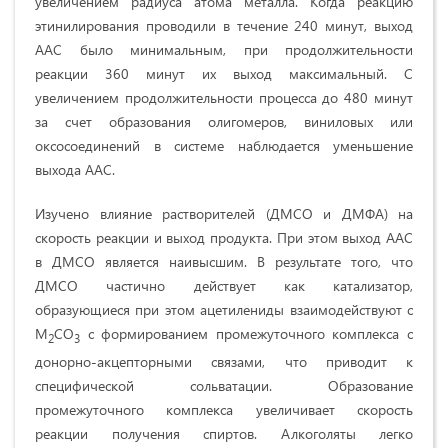
увеличением радиуса атома металла. Когда реакцию
этинилирования проводили в течение 240 минут, выход
ААС было минимальным, при продолжительности
реакции 360 минут их выход максимальный. С
увеличением продолжительности процесса до 480 минут
за счет образования олигомеров, виниловых или
оксосоединений в системе наблюдается уменьшение
выхода ААС.
Изучено влияние растворителей (ДМСО и ДМФА) на
скорость реакции и выход продукта. При этом выход ААС
в ДМСО является наивысшим. В результате того, что
ДМСО частично действует как катализатор,
образующиеся при этом ацетилениды взаимодействуют с
M
CO
с формированием промежуточного комплекса с
2
3
донорно-акцепторными связами, что приводит к
специфической сольватации. Образование
промежуточного комплекса увеличивает скорость
реакции получения спиртов. Алкоголяты легко