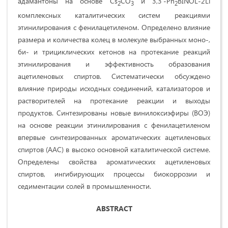
адамантоны на основе Cs
CO
и 3,3′-Ph
BINOL-2Li
2
3
2
комплексных каталитических систем реакциями
этинилирования с фенилацетиленом. Определено влияние
размера и количества колец в молекуле выбранных моно-,
би- и трициклических кетонов на протекание реакций
этинилирования и эффективность образования
ацетиленовых спиртов. Систематически обсуждено
влияние природы исходных соединений, катализаторов и
растворителей на протекание реакции и выходы
продуктов. Cинтезированы новые винилоксиэфиры (ВОЭ)
на основе реакции этинилирования с фенилацетиленом
впервые синтезированных ароматических ацетиленовых
спиртов (AAC) в высоко основной каталитической системе.
Определены свойства ароматических ацетиленовых
спиртов, ингибирующих процессы биокоррозии и
седиментации солей в промышленности.
ABSTRACT