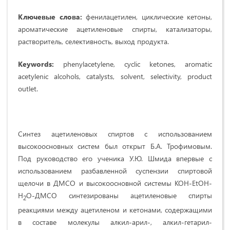
Ключевые слова:
фенилацетилен, циклические кетоны,
ароматические ацетиленовые спирты, катализаторы,
растворитель, селективность, выход продукта.
Keywords:
phenylacetylene, cyclic ketones, aromatic
acetylenic alcohols, catalysts, solvent, selectivity, product
outlet.
Синтез ацетиленовых спиртов с использованием
высокоосновных систем был открыт Б.А. Трофимовым.
Под руководство его ученика У.Ю. Шмида впервые с
использованием разбавленной суспензии спиртовой
щелочи в ДМСО и высокоосновной системы КОН-EtOH-
H
O-ДМСО синтезированы ацетиленовые спирты
2
реакциями между ацетиленом и кетонами, содержащими
в составе молекулы алкил-арил-, алкил-гетарил-