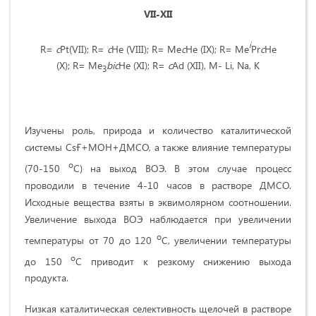
VII
-
XII
i
R=
c
Pt(VII); R=
c
He (VIII); R= Me
c
He (IX); R= Me
Pr
c
He
(X); R= Me
bic
He (XI); R=
c
Ad (XII), М- Li, Na, K
3
Изучены роль, природа и количество каталитической
системы CsҒ+МOН+ДМСO, а также влияние температуры
о
(70-150
C) на выход ВOЭ. В этом случае процесс
проводили в течение 4-10 часов в растворе ДМСО.
Исходные вещества взяты в эквимолярном соотношении.
Увеличение выхода ВOЭ наблюдается при увеличении
о
температуры от 70 до 120
C, увеличении температуры
о
до 150
C приводит к резкому снижению выхода
продукта.
Низкая каталитическая селективность щелочей в растворе