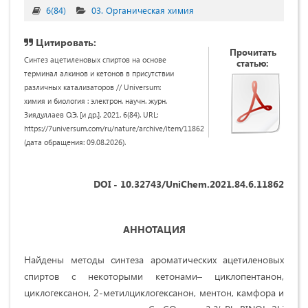
6(84)
03. Органическая химия
Цитировать:
Прочитать
Синтез ацетиленовых спиртов на основе
статью:
терминал алкинов и кетонов в присутствии
различных катализаторов // Universum:
химия и биология : электрон. научн. журн.
Зиядуллаев О.Э. [и др.]. 2021. 6(84). URL:
https://7universum.com/ru/nature/archive/item/11862
(дата обращения: 09.08.2026).
DOI - 10.32743/UniChem.2021.84.6.11862
АННОТАЦИЯ
Найдены методы синтеза ароматических ацетиленовых
спиртов с некоторыми кетонами– циклопентанон,
циклогексанон, 2-метилциклогексанон, ментон, камфора и