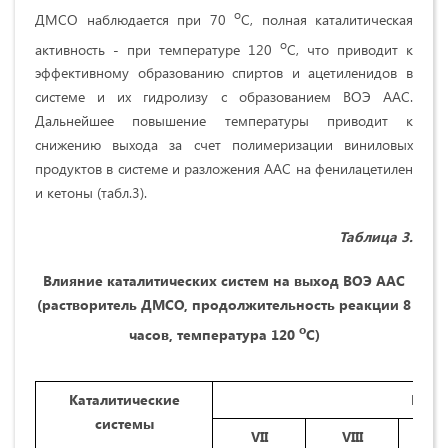
о
ДМСО наблюдается при 70
C, полная каталитическая
о
активность - при температуре 120
С, что приводит к
эффективному образованию спиртов и ацетиленидов в
системе и их гидролизу с образованием ВOЭ AAС.
Дальнейшее повышение температуры приводит к
снижению выхода за счет полимеризации виниловых
продуктов в системе и разложения ААС на фенилацетилен
и кетоны (табл.3).
Таблица 3.
Влияние каталитических систем на выход ВOЭ
AAС
(растворитель ДМСО, продолжительность реакции 8
о
часов, температура 120
C)
Каталитические
Выхо
системы
VII
VIII
I