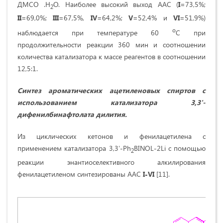
ДМСО .Н
O. Наиболее высокий выход ААС (
I
=73,5%;
2
II
=69,0%;
III
=67,5%,
IV
=64,2%;
V
=52,4% и
VI
=51,9%)
о
наблюдается при температуре 60
С при
продолжительности реакции 360 мин и соотношении
количества катализатора к массе реагентов в соотношении
12,5:1.
Синтез ароматических ацетиленовых спиртов с
использованием катализатора 3,3'-
дифенилбинафтолата дилития
.
Из циклических кетонов и фенилацетилена
с
применением катализатора 3,3ʹ-Ph
BINOL-2Li с помощью
2
реакции энантиоселективного алкилирования
фенилацетиленом синтезированы ААС
I-VI
[11].