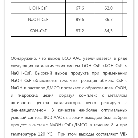
LiOН-CsF
67,6
62,0
59
NaOН-CsF
89,6
86,7
83
KOН-CsF
87,2
84,3
80
Обнаружено, что выход ВOЭ AAС увеличивается в ряде
следующих каталитических систем LiOH-CsF <KOH-CsF <
NaOH-CsF. Высокий выход продукта при применении
NaOH-CsF объясняется тем, что реакция обмена CsF с
NaOH в растворе ДМСО протекает с образованием CsOH,
и гидроксид цезия, образуя комплекс с металлом
активного центра катализатора, легко реагирует с
фенилацетиленом. В качестве наиболее оптимальных
условий синтеза ВОЭ ААС с высоким выходом был выбран
процесс в системе NaOH+CsF+ДМСО в течение 8 ч при
о
температуре 120
С. При этом выходы составляют
VII
-