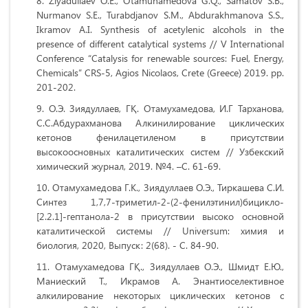
Ziyadullaev O.E., Otamuhamedova G.Q., Samatov S.B.,
Nurmanov S.E., Turabdjanov S.M., Abdurakhmanova S.S.,
Ikramov A.I. Synthesis of acetylenic alcohols in the
presence of different catalytical systems // V International
Conference “Catalysis for renewable sources: Fuel, Energy,
Chemicals” CRS-5, Agios Nicolaos, Crete (Greece) 2019. pp.
201-202.
О.Э. Зиядуллаев, ГҚ. Отамухамедова, И.Г Тарханова,
С.С.Абдурахманова Алкинилирование циклических
кетонов фенилацетиленом в присутствии
высокоосновных каталитических систем
// Узбекский
химический журнал, 2019. №4. –С. 61-69.
Отамухамедова Г.K., Зиядуллаев О.Э., Тиркашева С.И.
Синтез 1,7,7-триметил-2-(2-фенилэтинил)бицикло-
[2.2.1]-гептанола-2 в присутствии высоко основной
каталитической системы // Universum: химия и
биология, 2020, Выпуск: 2(68). - C. 84-90.
Отамухамедова ГҚ., Зиядуллаев О.Э., Шмидт Е.Ю.,
Маниеский Т., Икрамов А. Энантиоселективное
алкилирование некоторых циклических кетонов с