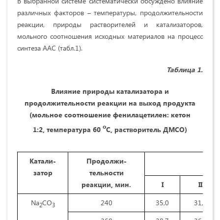
В выбранной системе систематически обсуждено влияние
различных факторов – температуры, продолжительности
реакции, природы растворителей и катализаторов,
мольного соотношения исходных материалов на процесс
синтеза ААС (табл.1).
Таблица 1.
Влияние природы катализатора и
продолжительности реакции на выход продукта
(мольное соотношение фенилацетилен: кетон
o
1:2,
температура 60
C, растворитель ДМСО)
Катали-
Продолжи-
затор
тельности
реакции, мин.
I
II
Na
CO
240
35,0
31,0
2
3