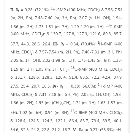
1
II
- R
= 0,28; (72,1%):
H-ЯМР (400 MHz, CDCl
) δ 7.56-7.54
f
3
(m, 2H, Ph), 7.48-7.40 (m, 3H, Ph), 2.07 (s, 1H, OH), 1.94-
13
1.86 (m, 2H), 1.73-1.51 (m, 7H), 1.29-1.20 (m, 1H).
C-ЯМР
(400 MHz, CDCl
): δ 130.7, 127.8, 127.3, 121.6, 89.3, 85.7,
3
1
67.7, 44.3, 28.6, 26.4.
III
- R
= 0,34; (70,4%):
H-ЯМР (400
f
MHz, CDCl
) δ 7.57-7.54 (m, 2H, Ph), 7.40-7.31 (m, 3H, Ph),
3
2.05 (s, 1H, OH), 2.02-1.98 (m, 1H), 1.75-1.43 (m, 6H), 1.33-
13
1.19 (m, 2H), 1.05 (m, 3H, CH
).
C-ЯМР (400 MHz, CDCl
):
3
3
δ 131.7, 128.6, 128.3, 126.4, 91.4, 83.5, 72.2, 42.4, 37.9,
1
27.5, 25.4, 20.7, 16.3.
IV
- R
= 0,38; (66,0%):
H-ЯМР (400
f
MHz, CDCl
) δ 7.31-7.18 (m, 5H, Ph), 2.05 (s, 1H, OH), 1.98-
3
1.86 (m, 2H), 1.95 (m, (CH
)
CH), 1.74 (m, 1H), 1.63-1.57 (m,
3
2
13
5H), 1.02 (m, 6H), 0.94 (m, 3H).
C-ЯМР (400 MHz, CDCl
):
3
δ 128.4, 124.5, 124.3, 122.1, 86.4, 83.7, 73.4, 69.5, 40.1,
1
34.6, 32.3, 24.2, 22.8, 21.2, 18.7.
V
- R
= 0,27; (53,3%):
H-
f