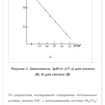
а)
Рис
унок
1.
Зависимость
lgW
от 1/
Т:
а) для синтеза
(I
I
),
б) для синтеза (II
I
)
По результатам исследования определены оптимальные
условия синтеза ААС с использованием системы M
CO
/
2
3