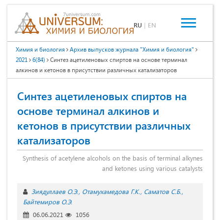
RU
|
EN
Химия и биология
Архив выпусков журнала "Химия и биология"
2021
6(84)
Синтез ацетиленовых спиртов на основе терминал
алкинов и кетонов в присутствии различных катализаторов
Синтез ацетиленовых спиртов на
основе терминал алкинов и
кетонов в присутствии различных
катализаторов
Synthesis of acetylene alcohols on the basis of terminal alkynes
and ketones using various catalysts
Зиядуллаев О.Э.
Отамухамедова Г.К.
Cаматов С.Б.
Байтемиров О.Э.
06.06.2021
1056