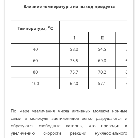
Влияние температуры на выход продукта
Вых
о
Температура,
С
I
II
III
40
58,0
54,5
52,0
60
73,5
69,0
67,5
80
75,7
70,2
68,8
100
62,0
57,1
53,3
По мере увеличения числа активных молекул ионные
связи в молекуле ацетиленидов легко разрушаются и
образуются свободные катионы, что приводит к
увеличению скорости реакции нуклеофильного