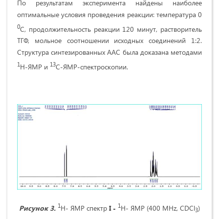
По результатам эксперимента найдены наиболее
оптимальные условия проведения реакции: температура 0
0
C, продолжительность реакции 120 минут, растворитель
TГФ, мольное соотношении исходных соединений 1:2.
Структура синтезированных ААС была доказана методами
1
13
H-ЯМР и
C-ЯМР-спектроскопии.
1
1
Рисунок 3.
H- ЯМР спектр
I -
H- ЯМР
(400 MHz, CDCl
)
3