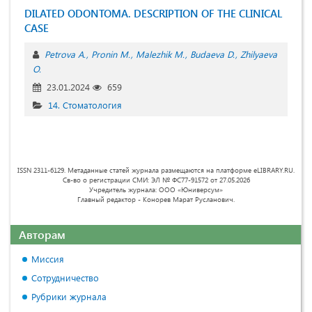
DILATED ODONTOMA. DESCRIPTION OF THE CLINICAL
CASE
Petrova A.
Pronin M.
Malezhik M.
Budaeva D.
Zhilyaeva
O.
23.01.2024
659
14. Стоматология
ISSN 2311-6129. Метаданные статей журнала размещаются на платформе eLIBRARY.RU.
Св-во о регистрации СМИ: ЭЛ № ФС77-91572 от 27.05.2026
Учредитель журнала: ООО «Юниверсум»
Главный редактор - Конорев Марат Русланович.
Авторам
Миссия
Сотрудничество
Рубрики журнала