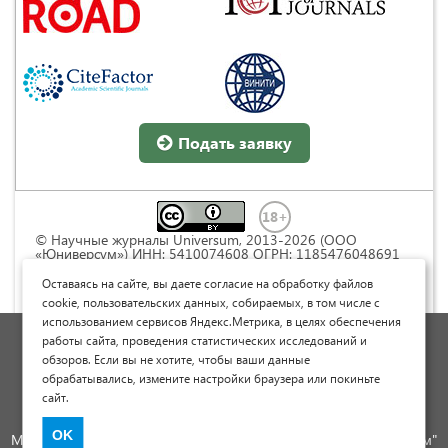
Подать заявку
© Научные журналы Universum, 2013-2026 (ООО
«Юниверсум») ИНН: 5410074608 ОГРН: 1185476048691
Это произведение доступно по
лицензии Creative
Commons « Attribution» («Атрибуция») 4.0
Оставаясь на сайте, вы даете согласие на обработку файлов
Непортированная
.
cookie, пользовательских данных, собираемых, в том числе с
использованием сервисов Яндекс.Метрика, в целях обеспечения
Политика обработки персональных данных
работы сайта, проведения статистических исследований и
обзоров. Если вы не хотите, чтобы ваши данные
Договор оферты
обрабатывались, измените настройки браузера или покиньте
Опубликовать научную статью
сайт.
Сайт научных статей и публикаций
OK
Международный научно-исследовательский журнал "Юниверсум"