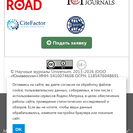
Подать заявку
© Научные журналы Universum, 2013-2026 (ООО
«Юниверсум») ИНН: 5410074608 ОГРН: 1185476048691
Это произведение доступно по
лицензии Creative
Commons « Attribution» («Атрибуция») 4.0
Оставаясь на сайте, вы даете согласие на обработку файлов
Непортированная
.
cookie, пользовательских данных, собираемых, в том числе с
использованием сервисов Яндекс.Метрика, в целях обеспечения
Политика обработки персональных данных
работы сайта, проведения статистических исследований и
обзоров. Если вы не хотите, чтобы ваши данные
Договор оферты
обрабатывались, измените настройки браузера или покиньте
Опубликовать научную статью
сайт.
Сайт научных статей и публикаций
OK
Международный научно-исследовательский журнал "Юниверсум"