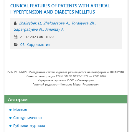
CLINICAL FEATURES OF PATIENTS WITH ARTERIAL
HYPERTENSION AND DIABETES MELLITUS
Zhaksybek D.
Zhalgassova A.
Toraliyeva Zh.
Sapargaliyeva N.
Amantay A.
21.07.2023
1029
05. Кардиология
ISSN 2311-6129. Метаданные статей журнала размещаются на платформе eLIBRARY.RU.
Св-во о регистрации СМИ: ЭЛ № ФС77-91572 от 27.05.2026
Учредитель журнала: ООО «Юниверсум»
Главный редактор - Конорев Марат Русланович.
Авторам
Миссия
Сотрудничество
Рубрики журнала