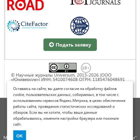
Подать заявку
© Научные журналы Universum, 2013-2026 (ООО
«Юниверсум») ИНН: 5410074608 ОГРН: 1185476048691
Это произведение доступно по
лицензии Creative
Commons « Attribution» («Атрибуция») 4.0
Оставаясь на сайте, вы даете согласие на обработку файлов
Непортированная
.
cookie, пользовательских данных, собираемых, в том числе с
использованием сервисов Яндекс.Метрика, в целях обеспечения
Политика обработки персональных данных
работы сайта, проведения статистических исследований и
обзоров. Если вы не хотите, чтобы ваши данные
Договор оферты
обрабатывались, измените настройки браузера или покиньте
Опубликовать научную статью
сайт.
Сайт научных статей и публикаций
OK
Международный научно-исследовательский журнал "Юниверсум"