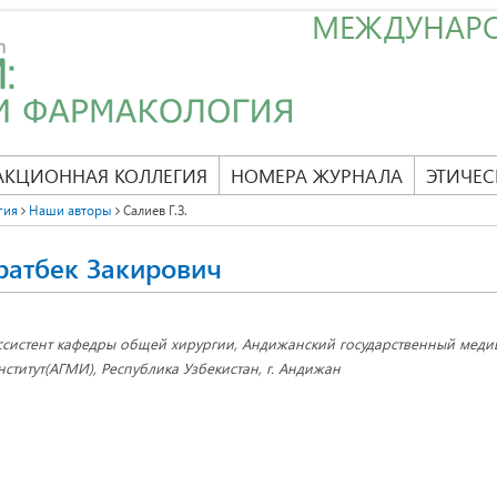
МЕЖДУНАР
АКЦИОННАЯ КОЛЛЕГИЯ
НОМЕРА ЖУРНАЛА
ЭТИЧЕС
гия
Наши авторы
Салиев Г.З.
ратбек Закирович
ссистент кафедры общей хирургии, Андижанский государственный мед
нститут(АГМИ), Республика Узбекистан, г. Андижан