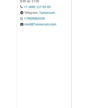
8.00 до 17.00
+7 (499) 117-03-65
Telegram:
7universum
+79609483038
med@7universum.com