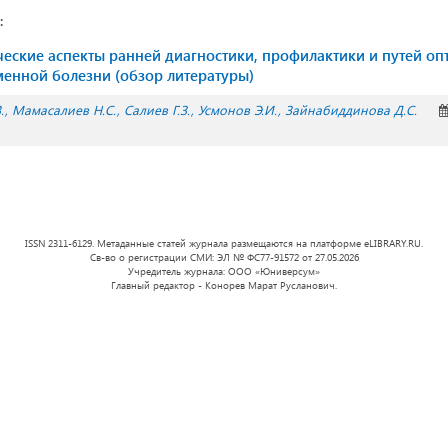
:
ческие аспекты ранней диагностики, профилактики и путей о
енной болезни (обзор литературы)
.
Мамасалиев Н.С.
Салиев Г.З.
Усмонов Э.И.
Зайнабиддинова Д.С.
ISSN 2311-6129. Метаданные статей журнала размещаются на платформе eLIBRARY.RU.
Св-во о регистрации СМИ: ЭЛ № ФС77-91572 от 27.05.2026
Учредитель журнала: ООО «Юниверсум»
Главный редактор - Конорев Марат Русланович.