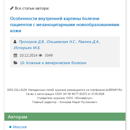
Все статьи автора:
Особенности внутренней картины болезни
пациентов с меланоцитарными новообразованиями
кожи
Прохоров Д.В.
Ольшевская Н.С.
Равлюк Д.А.
Испирьян М.Б.
10.12.2014
3349
10. Кожные и венерические болезни
ISSN 2311-6129. Метаданные статей журнала размещаются на платформе eLIBRARY.RU.
Св-во о регистрации СМИ: ЭЛ № ФС77-91572 от 27.05.2026
Учредитель журнала: ООО «Юниверсум»
Главный редактор - Конорев Марат Русланович.
Авторам
Миссия