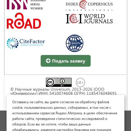
Подать заявку
© Научные журналы Universum, 2013-2026 (ООО
«Юниверсум») ИНН: 5410074608 ОГРН: 1185476048691
Это произведение доступно по
лицензии Creative
Commons « Attribution» («Атрибуция») 4.0
Оставаясь на сайте, вы даете согласие на обработку файлов
Непортированная
.
cookie, пользовательских данных, собираемых, в том числе с
использованием сервисов Яндекс.Метрика, в целях обеспечения
Политика обработки персональных данных
работы сайта, проведения статистических исследований и
обзоров. Если вы не хотите, чтобы ваши данные
Договор оферты
обрабатывались, измените настройки браузера или покиньте