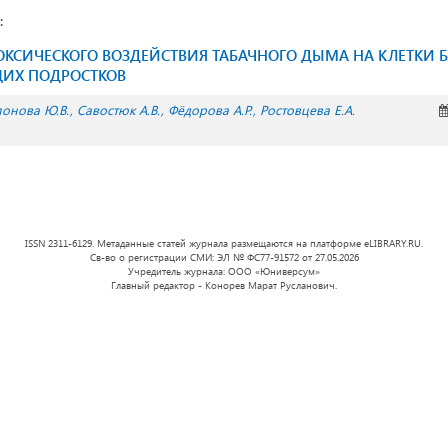
:
ОКСИЧЕСКОГО ВОЗДЕЙСТВИЯ ТАБАЧНОГО ДЫМА НА КЛЕТКИ 
ЩИХ ПОДРОСТКОВ
онова Ю.В.
Савостюк А.В.
Фёдорова А.Р.
Ростовцева Е.А.
ISSN 2311-6129. Метаданные статей журнала размещаются на платформе eLIBRARY.RU.
Св-во о регистрации СМИ: ЭЛ № ФС77-91572 от 27.05.2026
Учредитель журнала: ООО «Юниверсум»
Главный редактор - Конорев Марат Русланович.