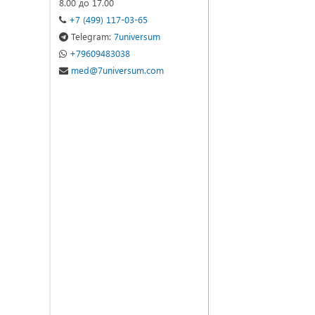
8.00 до 17.00
+7 (499) 117-03-65
Telegram:
7universum
+79609483038
med@7universum.com