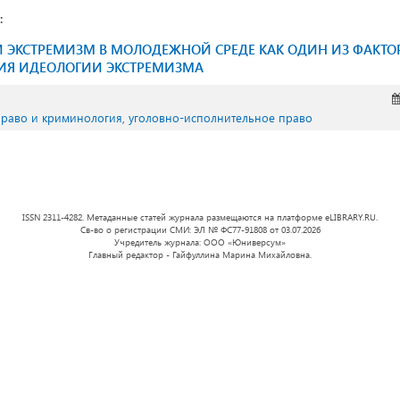
:
 ЭКСТРЕМИЗМ В МОЛОДЕЖНОЙ СРЕДЕ КАК ОДИН ИЗ ФАКТО
ИЯ ИДЕОЛОГИИ ЭКСТРЕМИЗМА
право и криминология, уголовно-исполнительное право
ISSN 2311-4282. Метаданные статей журнала размещаются на платформе eLIBRARY.RU.
Св-во о регистрации СМИ: ЭЛ № ФС77-91808 от 03.07.2026
Учредитель журнала: ООО «Юниверсум»
Главный редактор - Гайфуллина Марина Михайловна.