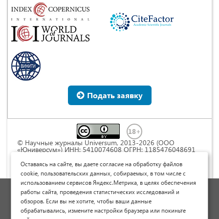
Подать заявку
© Научные журналы Universum, 2013-2026 (ООО
«Юниверсум») ИНН: 5410074608 ОГРН: 1185476048691
Это произведение доступно по
лицензии Creative
Commons « Attribution» («Атрибуция») 4.0
Оставаясь на сайте, вы даете согласие на обработку файлов
Непортированная
.
cookie, пользовательских данных, собираемых, в том числе с
использованием сервисов Яндекс.Метрика, в целях обеспечения
Политика обработки персональных данных
работы сайта, проведения статистических исследований и
обзоров. Если вы не хотите, чтобы ваши данные
Договор оферты
обрабатывались, измените настройки браузера или покиньте
Опубликовать научную статью