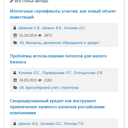
Все статьи автора:
Ипотечные сертификаты участия, как новый объект
инвестиций
Шманев С.В.
Шамин В.А.
Катаева О.С.
31.10.2014
2873
03. Финансы, денежное обращение и кредит
Проблемы использования патентов для малого
бизнеса
Катаева О.С.
Порфирьева Л.Г.
Голощапова Л.В.
29.05.2015
2183
04. Бухгалтерский учет, статистика
Синдицированный кредит как инструмент
привлечения заемного капитала российскими
компаниями
Шамин В.А.
Катаева О.С.
Ронова Г.Н.