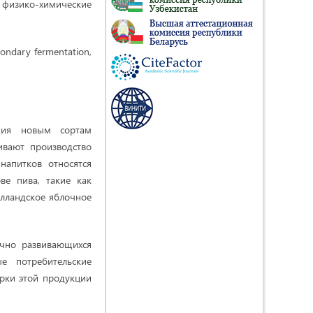
физико-химические
econdary fermentation,
ния новым сортам
чивают производство
напитков относятся
ве пива, такие как
олландское яблочное
чно развивающихся
е потребительские
арки этой продукции