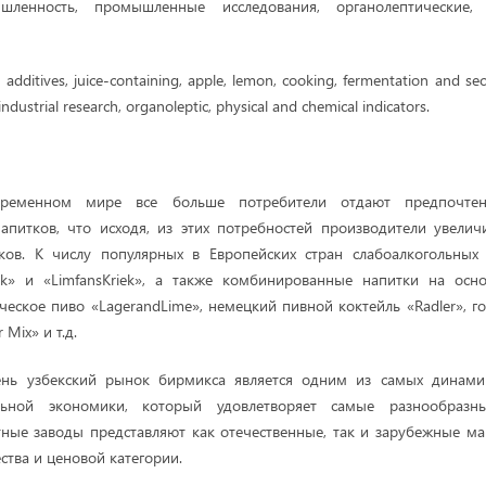
шленность, промышленные исследования, органолептические, 
, additives, juice-containing, apple, lemon, cooking, fermentation and s
industrial research, organoleptic, physical and chemical indicators.
ременном мире все больше потребители отдают предпочте
апитков, что исходя, из этих потребностей производители увели
ков. К числу популярных в Европейских стран слабоалкогольных 
ik» и «LimfansKriek», а также комбинированные напитки на осно
ческое пиво «LagerandLime», немецкий пивной коктейль «Radler», г
 Mix» и т.д.
ень узбекский рынок бирмикса является одним из самых динами
льной экономики, который удовлетворяет самые разнообразны
ные заводы представляют как отечественные, так и зарубежные м
ства и ценовой категории.