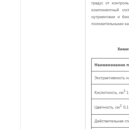
градус от контрол
компонентный сос
нутриентами и био
положительными ка
Химич
Наименование п
Экстрактивность н
3
Кислотность, см
1
3
Цветность, см
0,1
Действительная ст