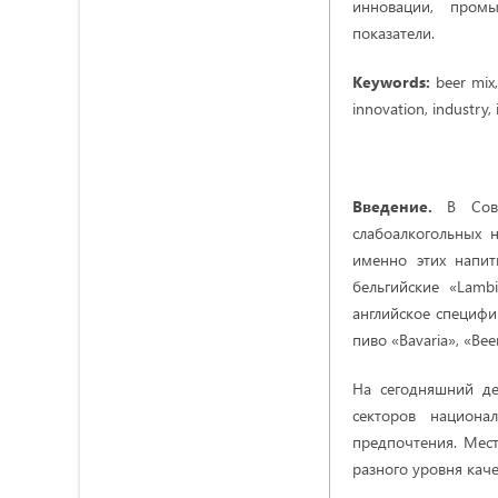
инновации, промы
показатели.
Keywords:
beer mix
innovation, industry, 
Введение.
В Сов
слабоалкогольных н
именно этих напит
бельгийские «Lamb
английское специфи
пиво «Bavaria», «Beer
На сегодняшний д
секторов национа
предпочтения. Мест
разного уровня каче