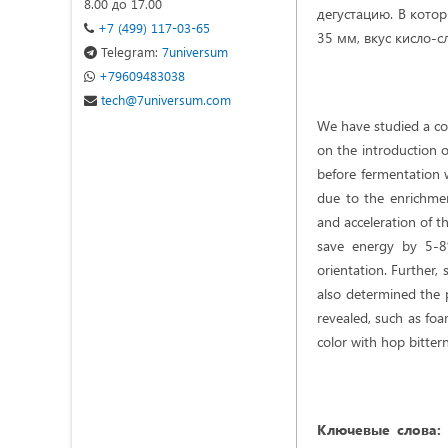
8.00 до 17.00
дегустацию. В кото
+7 (499) 117-03-65
35 мм, вкус кисло-с
Telegram:
7universum
+79609483038
tech@7universum.com
We have studied a co
on the introduction o
before fermentation 
due to the enrichmen
and acceleration of t
save energy by 5-8%
orientation. Further, 
also determined the p
revealed, such as foa
color with hop bitter
Ключевые слова