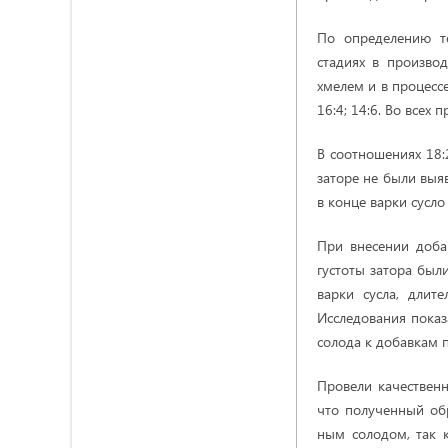
По определению т
стадиях в производ
хмелем и в процесс
16:4; 14:6. Во всех
В соотношениях 18:
заторе не были выяв
в конце варки сусло
При внесении добав
густоты затора был
варки сусла, длит
Исследования показ
солода к добавкам 
Провели качественн
что полученный об
ным солодом, так 