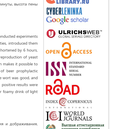
минуты, высота пены
conducted experiments
eties, introduced them
shortened by 6 hours,
reproduction of yeast
n makes it possible to
of beer prophylactic
 the wort was good, and
 positive results were
r foamy drink of light
ия и дображивания,