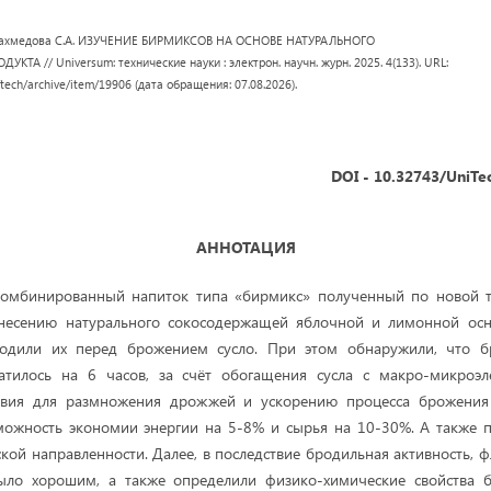
рзаахмедова С.А. ИЗУЧЕНИЕ БИРМИКСОВ НА ОСНОВЕ НАТУРАЛЬНОГО
 // Universum: технические науки : электрон. научн. журн. 2025. 4(133). URL:
/tech/archive/item/19906 (дата обращения: 07.08.2026).
DOI - 10.32743/UniTe
АННОТАЦИЯ
омбинированный напиток типа «бирмикс» полученный по новой т
несению натурального сокосодержащей яблочной и лимонной ос
водили их перед брожением сусло. При этом обнаружили, что 
атилось на 6 часов, за счёт обогащения сусла с макро-микроэл
овия для размножения дрожжей и ускорению процесса брожения
можность экономии энергии на 5-8% и сырья на 10-30%. А также п
кой направленности. Далее, в последствие бродильная активность, 
было хорошим, а также определили физико-химические свойства 