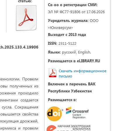
статью:
Св-во о регистрации СМИ:
ЭЛ № ФС77-91806 от 17.06.2026
Учредитель журнала:
ООО
«Юниверсум»
Выходит с 2013 года
ISSN:
2311-5122
ch.2025.133.4.19906
Языки:
русский, English.
Размещается в eLIBRARY.RU
Скачать информационное
письмо
ехнологии. Провели
Включен в перечень ВАК
новы полученных из
Республики Узбекистан
брожения проходило
ементами создается
Размещается в:
 сусла. Сокращения
овышается свойства
флокуляция дрожжей,
бирмикса и провели