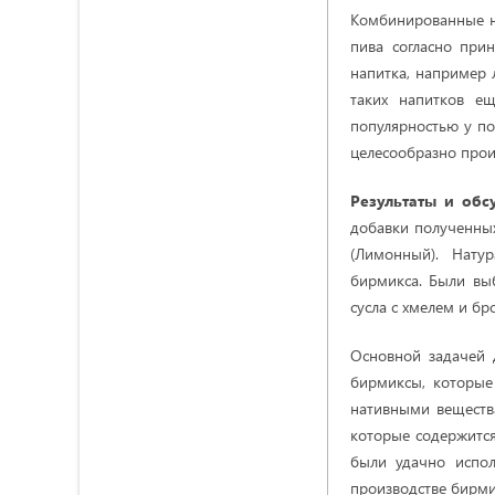
Комбинированные на
пива согласно при
напитка, например 
таких напитков е
популярностью у пот
целесообразно прои
Результаты и об
добавки полученны
(Лимонный). Натур
бирмикса. Были выб
сусла с хмелем и бр
Основной задачей 
бирмиксы, которые
нативными веществ
которые содержится
были удачно испол
производстве бирм