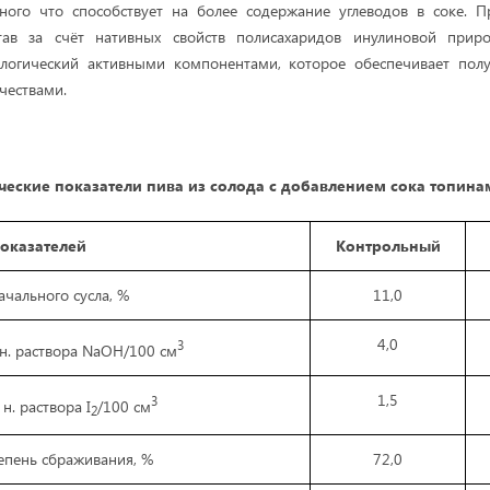
ьного что способствует на более содержание углеводов в соке. П
тав за счёт нативных свойств полисахаридов инулиновой прир
логический активными компонентами, которое обеспечивает пол
чествами.
еские показатели пива из солода с добавлением сока топин
оказателей
Контрольный
ачального сусла, %
11,0
4,0
3
н. раствора NaOH/100 см
1,5
3
 н. раствора I
/100 см
2
епень сбраживания, %
72,0