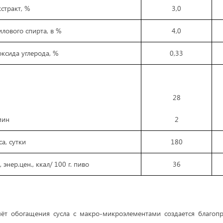
стракт, %
3,0
лового спирта, в %
4,0
ксида углерода, %
0,33
28
мин
2
а, сутки
180
энер.цен., ккал/ 100 г. пиво
36
чёт обогащения сусла с макро-микроэлементами создается благопр