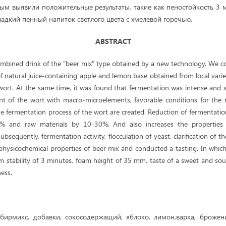
рым выявили положительные результаты, такие как пеностойкость 3 
ладкий пенный напиток светлого цвета с хмелевой горечью.
ABSTRACT
mbined drink of the "beer mix" type obtained by a new technology. We 
f natural juice-containing apple and lemon base obtained from local vari
wort. At the same time, it was found that fermentation was intense and 
t of the wort with macro-microelements, favorable conditions for the 
he fermentation process of the wort are created. Reduction of fermentatio
 and raw materials by 10-30%. And also increases the properties 
subsequently, fermentation activity, flocculation of yeast, clarification of
hysicochemical properties of beer mix and conducted a tasting. In which
m stability of 3 minutes, foam height of 35 mm, taste of a sweet and sou
ness.
:
бирмикс, добавки, сокосодержащий, яблоко, лимон,варка, брожен