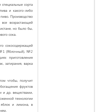
и специальные сорта
пива и какого-либо
 пиво. Производство
 все возрастающей
кистане, но было бы,
вого сока.
ого сокосодержащей
 №1 (Яблочный), №2
диях приготовления
к, затирания, варка
том чтобы, получит
обогащения фруктов
 и др. веществами,
ложенной технологии
 яблок и лимона, в
нем.