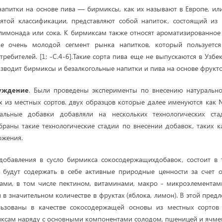
питки на основе пива — бирмиксы, как их называют в Европе, ил
нятой классификации, представляют собой напиток, состоящий из 
лимонада или сока. К бирмиксам также относят ароматизированное
ще очень молодой сегмент рынка напитков, который пользуется
ребителей. [1; -С.4-6].Такие сорта пива еще не выпускаются в Узбе
зводит бирмиксы и безалкогольные напитки и пива на основе фрукто
суждение
. Были проведены эксперименты по внесению натуральн
х из местных сортов. двух образцов которые далее именуются как
альные добавки добавляли на нескольких технологических ста
раны такие технологические стадии по внесении добавок, таких ка
ожения.
добавления в сусло бирмикса сокосодержащихдобавок, состоит в 
 будут содержать в себе активные природные ценности за счет 
ами, в том числе пектином, витаминами, макро - микроэлементами
 в значительном количестве в фруктах (яблока, лимон). В этой пред
ьзованы в качестве сокосодержащей основы из местных сортов
иксам наряду с основными компонентами солодом, пшеницей и ячме