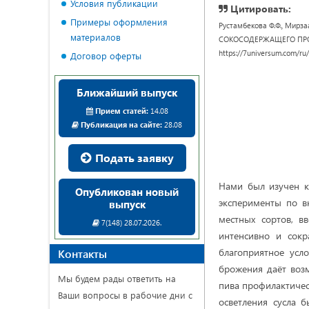
Условия публикации
Цитировать:
Примеры оформления
Рустамбекова Ф.Ф., Ми
материалов
СОКОСОДЕРЖАЩЕГО ПРОДУКТА
https://7universum.com/ru
Договор оферты
Ближайший выпуск
Прием статей:
14.08
Публикация на сайте:
28.08
Подать заявку
Нами был изучен к
Опубликован новый
эксперименты по в
выпуск
местных сортов, в
7(148) 28.07.2026.
интенсивно и сокр
благоприятное усл
Контакты
брожения даёт воз
Мы будем рады ответить на
пива профилактичес
Ваши вопросы в рабочие дни с
осветления сусла 