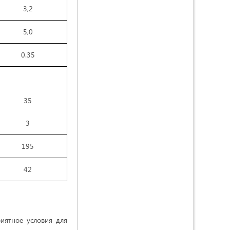
3,2
5,0
0.35
35
3
195
42
иятное условия для