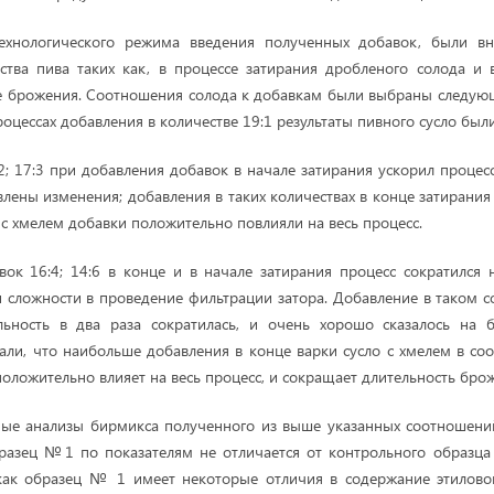
ехнологического режима введения полученных добавок, были вн
ства пива таких как, в процессе затирания дробленого солода и 
е брожения. Соотношения солода к добавкам были выбраны следующим
 процессах добавления в количестве 19:1 результаты пивного сусло был
2; 17:3 при добавления добавок в начале затирания ускорил процесс
лены изменения; добавления в таких количествах в конце затирания 
 с хмелем добавки положительно повлияли на весь процесс.
ок 16:4; 14:6 в конце и в начале затирания процесс сократился 
и сложности в проведение фильтрации затора. Добавление в таком 
ельность в два раза сократилась, и очень хорошо сказалось на 
али, что наибольше добавления в конце варки сусло с хмелем в соо
положительно влияет на весь процесс, и сокращает длительность бро
ые анализы бирмикса полученного из выше указанных соотношений.
разец №1 по показателям не отличается от контрольного образц
как образец № 1 имеет некоторые отличия в содержание этиловог