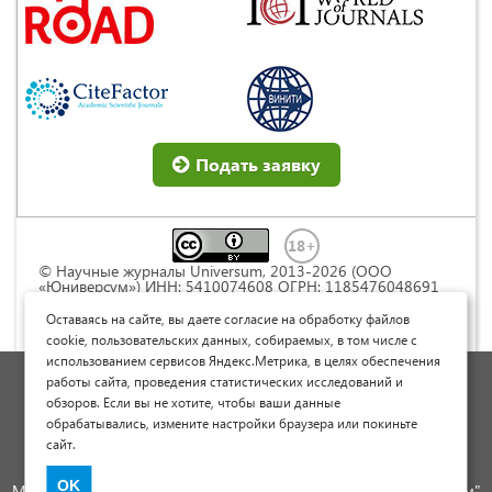
Подать заявку
© Научные журналы Universum, 2013-2026 (ООО
«Юниверсум») ИНН: 5410074608 ОГРН: 1185476048691
Это произведение доступно по
лицензии Creative
Commons « Attribution» («Атрибуция») 4.0
Оставаясь на сайте, вы даете согласие на обработку файлов
Непортированная
.
cookie, пользовательских данных, собираемых, в том числе с
использованием сервисов Яндекс.Метрика, в целях обеспечения
Политика обработки персональных данных
работы сайта, проведения статистических исследований и
обзоров. Если вы не хотите, чтобы ваши данные
Договор оферты
обрабатывались, измените настройки браузера или покиньте
Опубликовать научную статью
сайт.
Сайт научных статей и публикаций
OK
Международный научно-исследовательский журнал "Юниверсум"