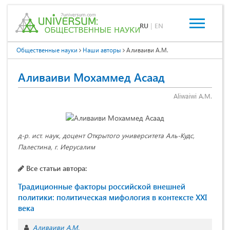
RU
|
EN
Общественные науки
Наши авторы
Аливаиви А.M.
Аливаиви Мохаммед Асаад
Aliwaiwi A.M.
д-р. ист. наук, доцент Открытого университета Аль-Кудс,
Палестина, г. Иерусалим
Все статьи автора:
Традиционные факторы российской внешней
политики: политическая мифология в контексте XXI
века
Аливаиви А.M.