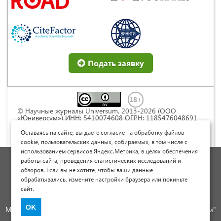
Подать заявку
© Научные журналы Universum, 2013-2026 (ООО
«Юниверсум») ИНН: 5410074608 ОГРН: 1185476048691
Это произведение доступно по
лицензии Creative
Commons « Attribution» («Атрибуция») 4.0
Оставаясь на сайте, вы даете согласие на обработку файлов
Непортированная
.
cookie, пользовательских данных, собираемых, в том числе с
использованием сервисов Яндекс.Метрика, в целях обеспечения
Политика обработки персональных данных
работы сайта, проведения статистических исследований и
обзоров. Если вы не хотите, чтобы ваши данные
Договор оферты
обрабатывались, измените настройки браузера или покиньте
Опубликовать научную статью
сайт.
Сайт научных статей и публикаций
OK
Международный научно-исследовательский журнал "Юниверсум"