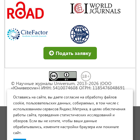
Подать заявку
© Научные журналы Universum, 2013-2026 (ООО
«Юниверсум») ИНН: 5410074608 ОГРН: 1185476048691
Это произведение доступно по
лицензии Creative
Commons « Attribution» («Атрибуция») 4.0
Оставаясь на сайте, вы даете согласие на обработку файлов
Непортированная
.
cookie, пользовательских данных, собираемых, в том числе с
использованием сервисов Яндекс.Метрика, в целях обеспечения
Политика обработки персональных данных
работы сайта, проведения статистических исследований и
обзоров. Если вы не хотите, чтобы ваши данные
Договор оферты
обрабатывались, измените настройки браузера или покиньте
Опубликовать научную статью
сайт.
Сайт научных статей и публикаций