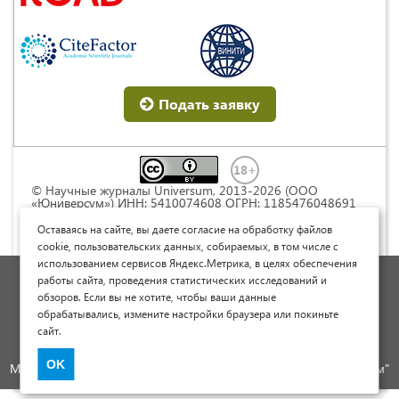
Подать заявку
© Научные журналы Universum, 2013-2026 (ООО
«Юниверсум») ИНН: 5410074608 ОГРН: 1185476048691
Это произведение доступно по
лицензии Creative
Commons « Attribution» («Атрибуция») 4.0
Оставаясь на сайте, вы даете согласие на обработку файлов
Непортированная
.
cookie, пользовательских данных, собираемых, в том числе с
использованием сервисов Яндекс.Метрика, в целях обеспечения
Политика обработки персональных данных
работы сайта, проведения статистических исследований и
обзоров. Если вы не хотите, чтобы ваши данные
Договор оферты
обрабатывались, измените настройки браузера или покиньте
Опубликовать научную статью
сайт.
Сайт научных статей и публикаций
OK
Международный научно-исследовательский журнал "Юниверсум"