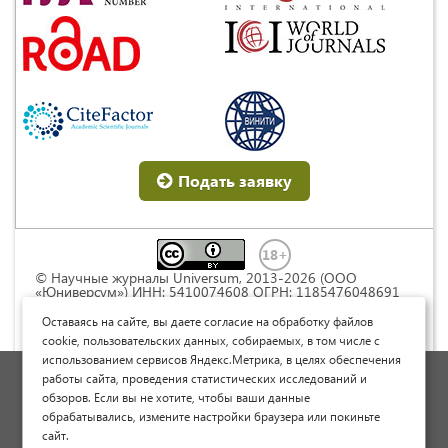
Подать заявку
© Научные журналы Universum, 2013-2026 (ООО
«Юниверсум») ИНН: 5410074608 ОГРН: 1185476048691
Это произведение доступно по
лицензии Creative
Commons « Attribution» («Атрибуция») 4.0
Оставаясь на сайте, вы даете согласие на обработку файлов
Непортированная
.
cookie, пользовательских данных, собираемых, в том числе с
использованием сервисов Яндекс.Метрика, в целях обеспечения
Политика обработки персональных данных
работы сайта, проведения статистических исследований и
обзоров. Если вы не хотите, чтобы ваши данные
Договор оферты
обрабатывались, измените настройки браузера или покиньте
Опубликовать научную статью
сайт.