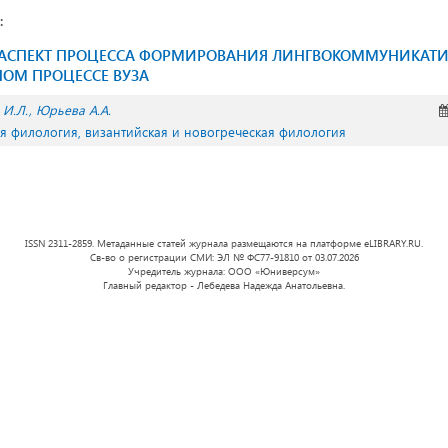
:
 АСПЕКТ ПРОЦЕССА ФОРМИРОВАНИЯ ЛИНГВОКОММУНИКАТИ
НОМ ПРОЦЕССЕ ВУЗА
И.Л.
Юрьева А.А.
ая филология, византийская и новогреческая филология
ISSN 2311-2859. Метаданные статей журнала размещаются на платформе eLIBRARY.RU.
Св-во о регистрации СМИ: ЭЛ № ФС77-91810 от 03.07.2026
Учредитель журнала: ООО «Юниверсум»
Главный редактор - Лебедева Надежда Анатольевна.