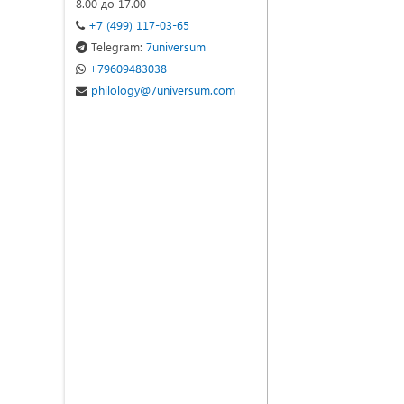
8.00 до 17.00
+7 (499) 117-03-65
Telegram:
7universum
+79609483038
philology@7universum.com