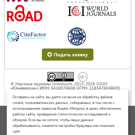
Подать заявку
© Научные журналы Universum, 2013-2026 (ООО
«Юниверсум») ИНН: 5410074608 ОГРН: 1185476048691
Это произведение доступно по
лицензии Creative
Commons « Attribution» («Атрибуция») 4.0
Оставаясь на сайте, вы даете согласие на обработку файлов
Непортированная
.
cookie, пользовательских данных, собираемых, в том числе с
использованием сервисов Яндекс.Метрика, в целях обеспечения
Политика обработки персональных данных
работы сайта, проведения статистических исследований и
обзоров. Если вы не хотите, чтобы ваши данные
Договор оферты
обрабатывались, измените настройки браузера или покиньте
Опубликовать научную статью
сайт.