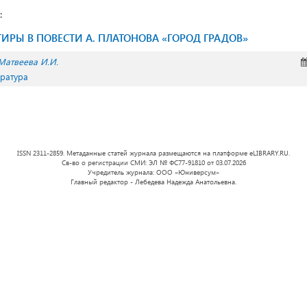
:
ТИРЫ В ПОВЕСТИ А. ПЛАТОНОВА «ГОРОД ГРАДОВ»
Матвеева И.И.
ература
ISSN 2311-2859. Метаданные статей журнала размещаются на платформе eLIBRARY.RU.
Св-во о регистрации СМИ: ЭЛ № ФС77-91810 от 03.07.2026
Учредитель журнала: ООО «Юниверсум»
Главный редактор - Лебедева Надежда Анатольевна.