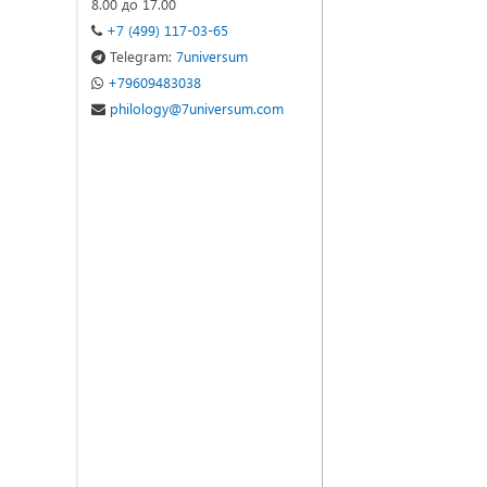
8.00 до 17.00
+7 (499) 117-03-65
Telegram:
7universum
+79609483038
philology@7universum.com