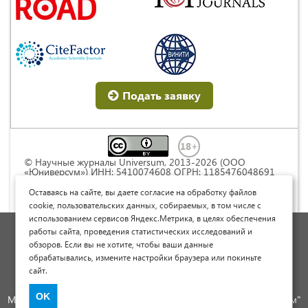
Подать заявку
© Научные журналы Universum, 2013-2026 (ООО
«Юниверсум») ИНН: 5410074608 ОГРН: 1185476048691
Это произведение доступно по
лицензии Creative
Commons « Attribution» («Атрибуция») 4.0
Оставаясь на сайте, вы даете согласие на обработку файлов
Непортированная
.
cookie, пользовательских данных, собираемых, в том числе с
использованием сервисов Яндекс.Метрика, в целях обеспечения
Политика обработки персональных данных
работы сайта, проведения статистических исследований и
обзоров. Если вы не хотите, чтобы ваши данные
Договор оферты
обрабатывались, измените настройки браузера или покиньте
Опубликовать научную статью
сайт.
Сайт научных статей и публикаций
OK
Международный научно-исследовательский журнал "Юниверсум"