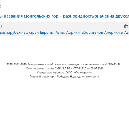
:
ы названия монгольских гор – разновидность значения двухс
Э.
дов зарубежных стран Европы, Азии, Африки, аборигенов Америки и А
ISSN 2311-2859. Метаданные статей журнала размещаются на платформе eLIBRARY.RU.
Св-во о регистрации СМИ: ЭЛ № ФС77-91810 от 03.07.2026
Учредитель журнала: ООО «Юниверсум»
Главный редактор - Лебедева Надежда Анатольевна.