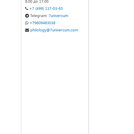
8.00 до 17.00
+7 (499) 117-03-65
Telegram:
7universum
+79609483038
philology@7universum.com