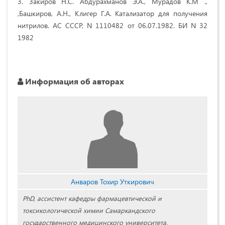
3. Закиров Н.С. Абдурахманов Э.А., Мурадов К.М .,
,Башкиров, А.Н., Клигер Г.А. Катализатор для получения
нитрилов. АС СССР, N 1110482 от 06.07.1982. БИ N 32
1982
Информация об авторах
Анваров Тохир Уткирович
PhD, ассистент кафедры фармацевтической и
токсикологической химии Самаркандского
государственного медицинского университета,