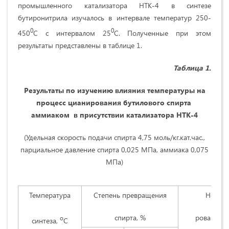
промышленного катализатора НТК-4 в синтезе
бутиронитрила изучалось в интервале температур 250-
0
0
450
С с интервалом 25
С. Полученные при этом
результаты представлены в таблице 1.
Таблица 1.
Результаты по изучению влияния температуры на
процесс цианирования бутилового спирта
аммиаком в присутствии катализатора НТК-4
(Удельная скорость подачи спирта 4,75 моль/кг.кат.час.,
парциальное давление спирта 0,025 МПа, аммиака 0,075
МПа)
Температура
Степень превращения
Непрор
спирта, %
ровавший 
о
синтеза,
С