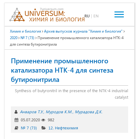
RU
|
EN
Химия и биология
Архив выпусков журнала "Химия и биология"
2020
№ 7 (73)
Применение промышленного катализатора НТК-4
для синтеза бутиронитрила
Применение промышленного
катализатора НТК-4 для синтеза
бутиронитрила
Synthesis of butyronitril in the presence of the NTK-4 industrial
catalyst
Анваров Т.У.
Муродов К.М.
Мурадова Д.К.
05.07.2020
982
№ 7 (73)
12. Нефтехимия