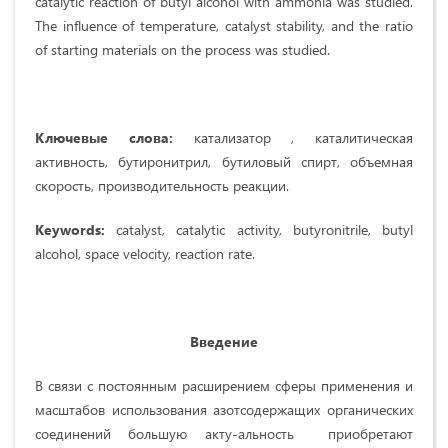
catalytic reaction of butyl alcohol with ammonia was studied.
The influence of temperature, catalyst stability, and the ratio
of starting materials on the process was studied.
Ключевые слова:
катализатор , каталитическая
активность, бутиронитрил, бутиловый спирт, объемная
скорость, производительность реакции.
Keywords:
catalyst, catalytic activity, butyronitrile, butyl
alcohol, space velocity, reaction rate.
Введение
В связи с постоянным расширением сферы применения и
масштабов использования азотсодержащих органических
соединений большую акту-альность приобретают