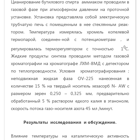
Цианирование бутилового спирта аммиаком проводили в
газовой фазе при атмосферном давлении на проточной
установке. Установка представляла собой электрическую
трубчатую печь с помещенным в нее стеклянным реак-
тором. Температура измерялась хромель копелевой
термопарой, соединен-ной с потенциометрам , и
0
регулировалась терморегулятором с точностью 1
С.
Жидкие продукты синтеза проводили методом газовой
хроматографии на хроматографе ЛХМ-8МД с детектором
по теплопроводности. Условия хроматографирования ;
неподвижная жидкая фаза OV-225 нанесенная в
количестве 15 % на твердый носитель хезасорб N- АW с
размером зерен 0,250 –
0,325 мм
, предварительно
обработанный 5 % раствором едкого калия в этаноноле,
скорость потока газо-носителя азота 45 мл /минут.
Результаты исследования и обсуждение.
Влияние температуры на каталитическую активность