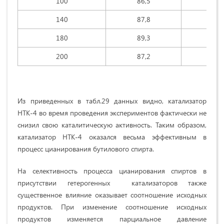
100
86,5
6.
140
87,8
5,
180
89,3
7,
200
87,2
6,
Из приведенных в табл.29 данных видно, катализатор
НТК-4 во время проведения экспериментов фактически не
снизил свою каталитическую активность. Таким образом,
катализатор НТК-4 оказался весьма эффективным в
процесс цианирования бутилового спирта.
На селективность процесса цианирования спиртов в
присутствии гетерогенных катализаторов также
существенное влияние оказывает соотношение исходных
продуктов. При изменение соотношение исходных
продуктов изменяется парциальное давление