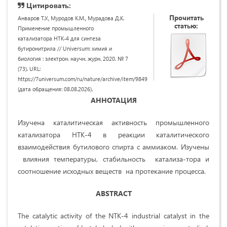
Цитировать:
Прочитать
Анваров Т.У., Муродов К.М., Мурадова Д.К.
статью:
Применение промышленного
катализатора НТК-4 для синтеза
бутиронитрила // Universum: химия и
биология : электрон. научн. журн. 2020. № 7
(73). URL:
https://7universum.com/ru/nature/archive/item/9849
(дата обращения: 08.08.2026).
АННОТАЦИЯ
Изучена каталитическая активность промышленного
катализатора НТК-4 в реакции каталитического
взаимодействия бутилового спирта с аммиаком. Изучены
влияния температуры, стабильность катализа-тора и
соотношение исходных веществ на протекание процесса.
ABSTRACT
The catalytic activity of the NTK-4 industrial catalyst in the