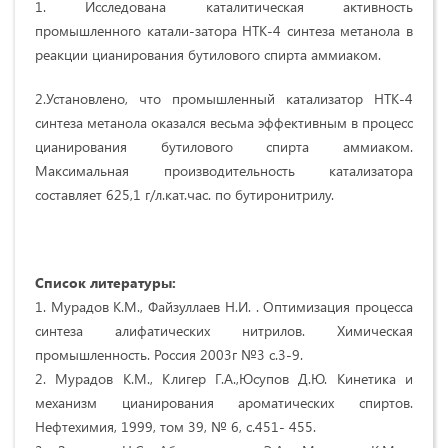
1. Исследована каталитическая активность
промышленного катали-затора НТК-4 синтеза метанола в
реакции цианирования бутилового спирта аммиаком.
2.Установлено, что промышленный катализатор НТК-4
синтеза метанола оказался весьма эффективным в процесс
цианирования бутилового спирта аммиаком.
Максимальная производительность катализатора
составляет 625,1 г/л.кат.час. по бутиронитрилу.
Список литературы:
1. Мурадов К.М., Файзуллаев Н.И. . Оптимизация процесса
синтеза алифатических нитрилов. Химическая
промышленность. Россия 2003г №3 с.3-9.
2. Мурадов К.М., Клигер Г.А.,Юсупов Д.Ю. Кинетика и
механизм цианирования ароматических спиртов.
Нефтехимия, 1999, том 39, № 6, с.451- 455.