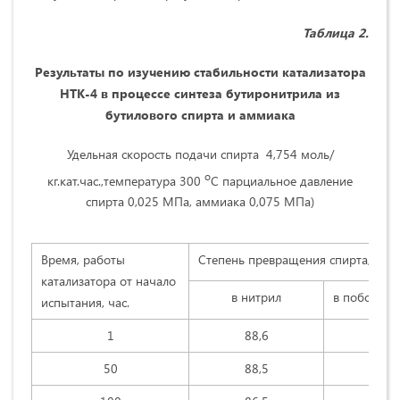
Таблица 2.
Результаты по изучению стабильности катализатора
НТК-4 в процессе синтеза бутиронитрила из
бутилового спирта и аммиака
Удельная скорость подачи спирта 4,754 моль/
о
кг.кат.час.,температура 300
С парциальное давление
спирта 0,025 МПа, аммиака 0,075 МПа)
Время, работы
Степень превращения спирта, %
катализатора от начало
в нитрил
в побочные
испытания, час.
1
88,6
6,
50
88,5
7,