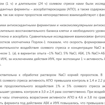
ом (1 ч) и длительном (24 ч) солевом стрессе нами были иссле
идантных ферменты – аскорбатпероксидаза (АПО), а также содержа
в, так как корни проростков непосредственно взаимодействуют с фак
гими антиоксидантными ферментами и низкомолекулярными антиокс
лительно-восстановительного баланса клетки и необходимого уровн
татиона и аскорбата. Сравнительные исследования взаимосвязи фитог
остков хлопчатника Порлок-1 показали, что скорость формировани
жительности воздействия солевого стресса и концентрации NaCl в
нком 1. (
а
), в вариантах опыта –1% NaCl, 5% NaCl, АБК, 1% NaCl+А
ИУК, за исключением действия ИУК, при экспозиции 1 ч активность
.
ствительна к обработке раствором NaCl корней проростков. В
 солевого стресса активность АПО превышала контроль в 1,4 и 2,2 р
ле продолжительного воздействия 1% и 5% солевого стресса ак
вышает уровень контроля в 3,0 и 2,4 раза соответственно. При возд
 часы отмечалось возрастание активности АПО в 4,6 и 3,8 по сра
сть фермента под действием АБК и ИУК повышалась, что превышала 