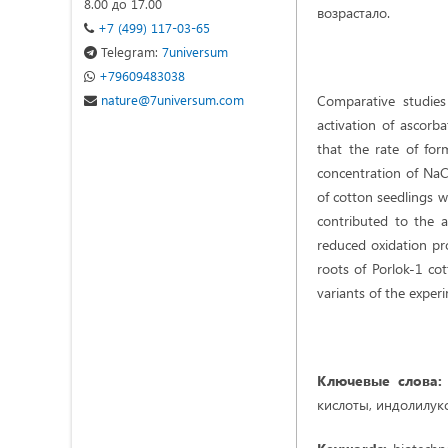
8.00 до 17.00
возрастало.
+7 (499) 117-03-65
Telegram:
7universum
+79609483038
nature@7universum.com
Comparative studies
activation of ascorb
that the rate of fo
concentration of NaC
of cotton seedlings w
contributed to the a
reduced oxidation pr
roots of Porlok-1 cot
variants of the exper
Ключевые слова:
кислоты, индолилукс