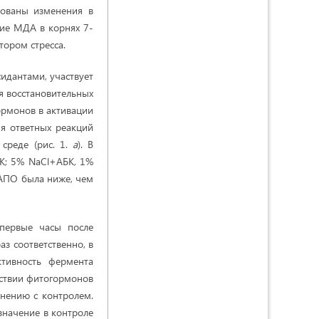
дованы изменения в
ние МДА в корнях 7-
тором стресса.
идантами, участвует
я восстановительных
ормонов в активации
я ответных реакций
 среде (рис. 1.
а
). В
БК; 5% NaCl+АБК, 1%
 АПО была ниже, чем
 первые часы после
аз соответственно, в
тивность фермента
ействии фитогормонов
внению с контролем.
значение в контроле