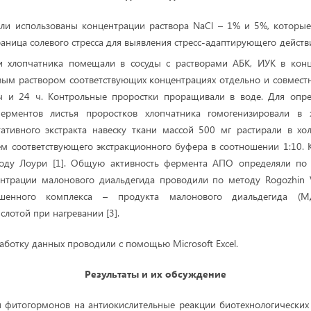
ыли использованы концентрации раствора NaCl – 1% и 5%, которы
раница солевого стресса для выявления стресс-адаптирующего действ
и хлопчатника помещали в сосуды с растворами АБК, ИУК в кон
евым раствором соответствующих концентрациях отдельно и совмес
ч и 24 ч. Контрольные проростки проращивали в воде. Для опре
ферментов листья проростков хлопчатника гомогенизировали в 
ативного экстракта навеску ткани массой 500 мг растирали в х
ем соответствующего экстракционного буфера в соотношении 1:10.
оду Лоури [1]. Общую активность фермента АПО определяли по 
нтрации малонового диальдегида проводили по методу Rogozhin V.
ашенного комплекса – продукта малонового диальдегида (
лотой при нагревании [3].
аботку данных проводили с помощью Microsoft Excel.
Результаты и их обсуждение
 фитогормонов на антиокислительные реакции биотехнологических