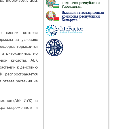
d, indole-acetic acid,
х систем, которая
ормальных условиях
рессоров тормозится
в и цитокининов, но
овой кислоты. АБК
растений к действию
К распространяется
 ответе растения на
рмонов (АБК, ИУК) на
кратковременном и