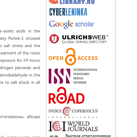
-acetic acids in the
riety Porlok-1 showed
 salt stress and the
reatment of the roots
 exposure for 24 hours
hydrogen peroxide and
alondialdehyde in the
e to salt shock in all
итогормоны, абсциз