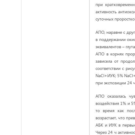
при кратковременн
активность антиокс
суточных проростко
АПО, наравне с дру
в поддержании окис
эквивалентов – глу
АПО в корнях прор
зависела от продол
соответствии с рису
NaCl+ИУК; 5% NaCl+
при экспозиции 24 ч
АПО оказалась чув
воздействия 1% и 5%
то время как пос
возрастает, что пре
АБК и ИУК в первые
Через 24 ч активно