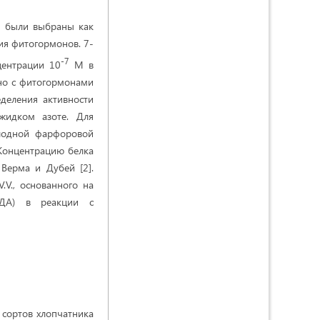
е были выбраны как
ия фитогормонов. 7-
-7
центрации 10
М в
тно с фитогормонами
деления активности
жидком азоте. Для
олодной фарфоровой
 Концентрацию белка
Верма и Дубей [2].
V., основанного на
МДА) в реакции с
 сортов хлопчатника