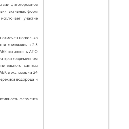
йствии фитогормонов
ствия активных форм
исключает участие
л отмечен несколько
нта снижалась в 2,3
+ АБК активность АПО
при кратковременном
нительного синтеза
АБК в экспозиции 24
перекиси водорода и
активность фермента