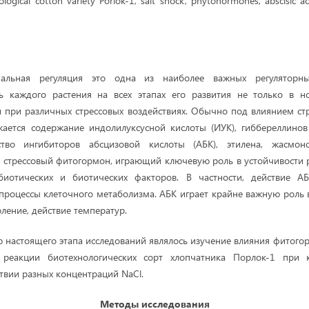
ological cotton variety Porlok-1, salt shock, phytohormones, abscisic aci
нальная регуляция это одна из наиболее важных регуляторны
ь каждого растения на всех этапах его развития не только в н
и при различных стрессовых воздействиях. Обычно под влиянием ст
жается содержание индолилуксусной кислоты (ИУК), гиббереллино
ество ингибиторов абсцизовой кислоты (АБК), этилена, жасмон
к стрессовый фитогормон, играющий ключевую роль в устойчивости 
биотических и биотических факторов. В частности, действие АБ
 процессы клеточного метаболизма. АБК играет крайне важную роль в
ление, действие температур.
ю настоящего этапа исследований являлось изучение влияния фитого
е реакции биотехнологических сорт хлопчатника Порлок-1 при 
твии разных концентраций NaCl.
Методы исследования