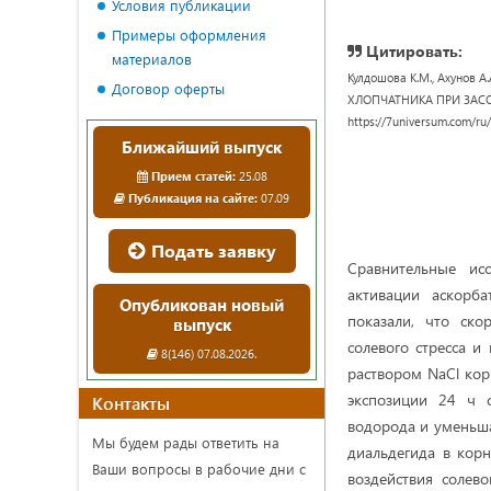
Условия публикации
Примеры оформления
Цитировать:
материалов
Кулдошова К.М., Ахуно
Договор оферты
ХЛОПЧАТНИКА ПРИ ЗАСОЛЕНИ
https://7universum.com/ru
Ближайший выпуск
Прием статей:
25.08
Публикация на сайте:
07.09
Подать заявку
Сравнительные ис
активации аскорба
Опубликован новый
показали, что ско
выпуск
солевого стресса и
8(146) 07.08.2026.
раствором NaCl кор
экспозиции 24 ч с
Контакты
водорода и уменьша
Мы будем рады ответить на
диальдегида в кор
Ваши вопросы в рабочие дни с
воздействия солев