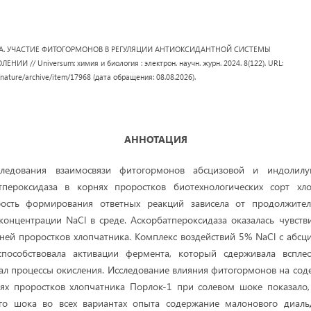
в А.А. УЧАСТИЕ ФИТОГОРМОНОВ В РЕГУЛЯЦИИ АНТИОКСИДАНТНОЙ СИСТЕМЫ
И // Universum: химия и биология : электрон. научн. журн. 2024. 8(122). URL:
/nature/archive/item/17968 (дата обращения: 08.08.2026).
АННОТАЦИЯ
следования взаимосвязи фитогормонов абсцизовой и индолилу
тпероксидаза в корнях проростков биотехнологических сорт хл
рость формирования ответных реакций зависела от продолжител
 концентрации NaCl в среде. Аскорбатпероксидаза оказалась чувств
ней проростков хлопчатника. Комплекс воздействий 5% NaCl с абсц
пособствовала активации фермента, который сдерживала вспле
л процессы окисления. Исследование влияния фитогормонов на со
нях проростков хлопчатника Порлок-1 при солевом шоке показало,
ого шока во всех вариантах опыта содержание малонового диаль