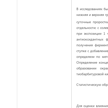
В исследованиях б
нижняя и верхняя г
суточные проростк
отдельности; с сол
при экспозиции 1 
антиоксидантных 
получения фермент
ступке с добавлени
определяли по мет
Определение конце
образовании окр
тиобарбитуровой кис
Статистическую обр
Для оценки влияния