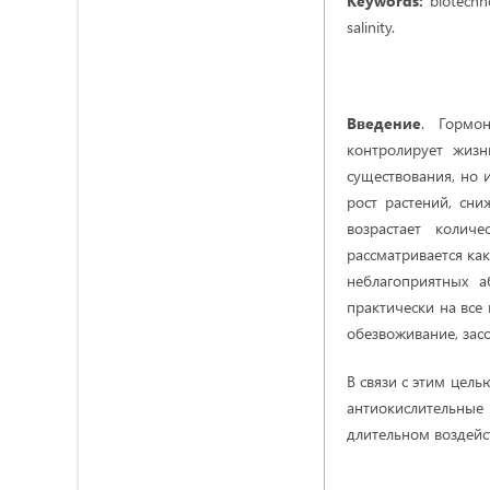
Keywords:
biotechn
salinity.
Введение
. Гормо
контролирует жизн
существования, но 
рост растений, сни
возрастает колич
рассматривается ка
неблагоприятных а
практически на все
обезвоживание, засо
В связи с этим цель
антиокислительны
длительном воздейс