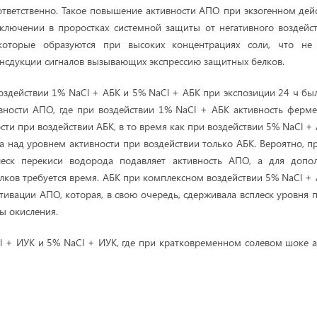
соответственно. Такое повышение активности АПО при экзогенном де
включении в проростках системной защиты от негативного воздей
 которые образуются при высоких концентрациях соли, что не 
нсдукции сигналов вызывающих экспрессию защитных белков.
здействии 1% NaCl + АБК и 5% NaCl + АБК при экспозиции 24 ч бы
вности АПО, где при воздействии 1% NaCl + АБК активность ферме
сти при воздействии АБК, в то время как при воздействии 5% NaCl 
аза над уровнем активности при воздействии только АБК. Вероятно, 
еск перекиси водорода подавляет активность АПО, а для допол
лков требуется время. АБК при комплексном воздействии 5% NaCl + 
ктивации АПО, которая, в свою очередь, сдерживала всплеск уровня 
ы окисления.
l + ИУК и 5% NaCl + ИУК, где при кратковременном солевом шоке 