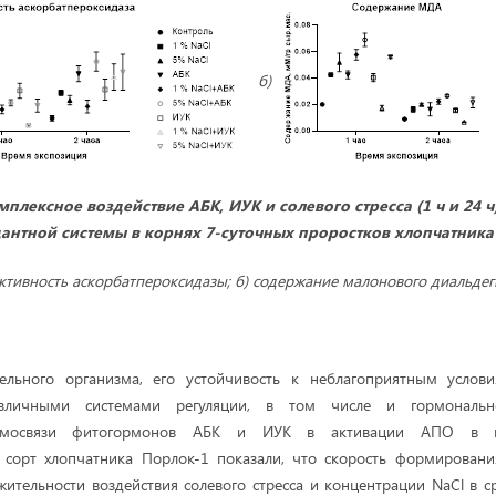
б)
плексное воздействие АБК, ИУК и солевого стресса (1 ч и 24 ч
антной системы в корнях 7-суточных
проростков хлопчатника
активность аскорбатпероксидазы; б) содержание малонового диальдег
тельного организма, его устойчивость к неблагоприятным усло
азличными системами регуляции, в том числе и гормональн
аимосвязи фитогормонов АБК и ИУК в активации АПО в к
х сорт хлопчатника Порлок-1 показали, что скорость формировани
жительности воздействия солевого стресса и концентрации NaCl в с