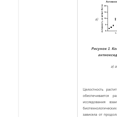
а)
Рисунок 1
.
Ком
антиоксид
а) 
Целостность расти
обеспечивается р
исследования вз
биотехнологически
зависела от продол