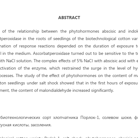
ABSTRACT
 of the relationship between the phytohormones abscisic and indole
atperoxidase in the roots of seedlings of the biotechnological cotton va
rmation of response reactions depended on the duration of exposure to
l in the medium. Ascorbatperoxidase turned out to be sensitive to the t
ith NaCl solution. The complex effects of 5% NaCl with abscisic acid with
ctivation of the enzyme, which restrained the surge in the level of 
ocesses. The study of the effect of phytohormones on the content of m
ton seedlings under salt shock showed that in the first hours of exposur
iment, the content of malondialdehyde increased significantly.
биотехнологических сорт хлопчатника Порлок-1, солевом шоке, ф
усная кислоты, засоления.