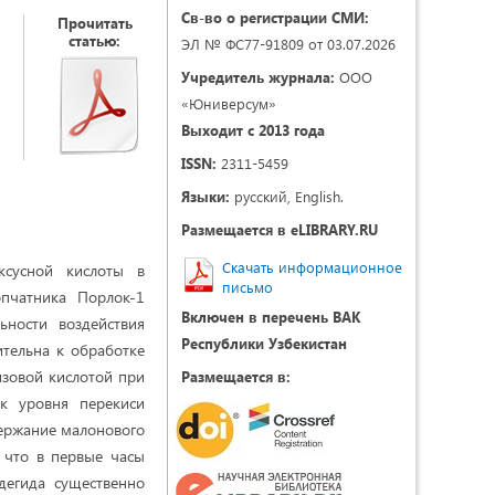
Св-во о регистрации СМИ:
Прочитать
статью:
ЭЛ № ФС77-91809 от 03.07.2026
Учредитель журнала:
ООО
«Юниверсум»
Выходит с 2013 года
ISSN:
2311-5459
Языки:
русский, English.
Размещается в eLIBRARY.RU
Скачать информационное
ксусной кислоты в
письмо
опчатника Порлок-1
Включен в перечень ВАК
ьности воздействия
Республики Узбекистан
ительна к обработке
изовой кислотой при
Размещается в:
ск уровня перекиси
держание малонового
 что в первые часы
дегида существенно