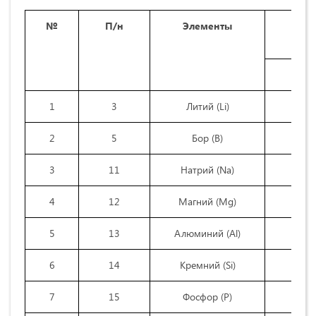
№
П/н
Элемент
ы
Об
1
3
Литий (Li)
2
5
Бор (B)
3
11
Натрий (Na)
4
12
Магний (Mg)
5
13
Алюминий (Al)
6
14
Кремний (Si)
7
15
Фосфор (P)