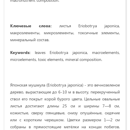
macronutrient composition.
Ключевые слова:
листья Eriobotrya japonica,
макроэлементы, микроэлементы, токсичные элементы,
минеральный состав.
Keywords:
leaves Eriobotrya japonica, macroelements,
microelements, toxic elements, mineral composition.
Японская мушмула (
Eriobotrya
japonica
) - это вечнозеленое
дерево, вырастающее до 6-10 м в высоту, перекрученный
ствол его покрыт корой бурого цвета
. Цельные овальные
листья достигают длины 25 см и ширины 7—8 см,
кожистые, сверху глянцевые, снизу опушённые, сидячие
или с коротким черешком. Цветки размером 1—2 см
собраны в прямостоящие метёлки на концах побегов.