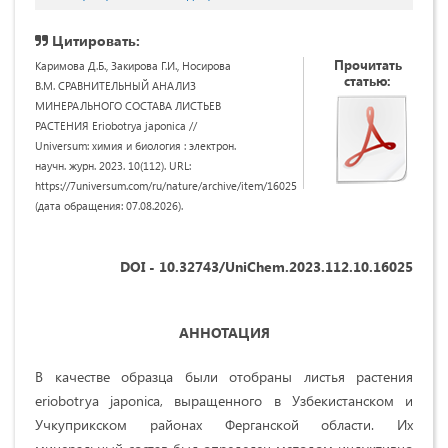
Цитировать:
Прочитать
Каримова Д.Б., Закирова Г.И., Носирова
статью:
В.М. СРАВНИТЕЛЬНЫЙ АНАЛИЗ
МИНЕРАЛЬНОГО СОСТАВА ЛИСТЬЕВ
РАСТЕНИЯ Eriobotrya japonica //
Universum: химия и биология : электрон.
научн. журн. 2023. 10(112). URL:
https://7universum.com/ru/nature/archive/item/16025
(дата обращения: 07.08.2026).
DOI - 10.32743/UniChem.2023.112.10.16025
АННОТАЦИЯ
В качестве образца были отобраны листья растения
eriobotrya japonica, выращенного в Узбекистанском и
Учкуприкском районах Ферганской области. Их