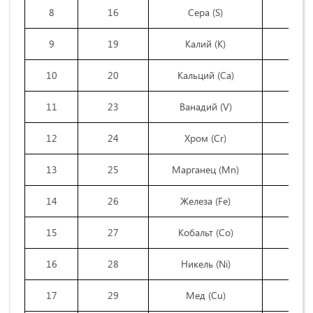
8
16
Сера (S)
9
19
Калий (K)
10
20
Кальций (Са)
11
23
Ванадий (V)
12
24
Хром (Сr)
13
25
Марганец (Mn)
14
26
Железа (Fe)
15
27
Кобальт (Co)
16
28
Никель (Ni)
17
29
Мед (Cu)