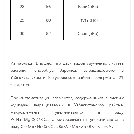
28
56
Барий (Ba)
29
80
Ртуть (Hg)
30
82
Свинц (Pb)
Из таблицы 1 видно, что двух видов изученных листьев
растения eriobotrya Japonica, выращиваемого в
Узбекистанском и Учкуприкском районе, содержится 21
элементов.
При систематизации элементов, содержащихся в листьях
мушмулы, выращиваемых в Узбекистанском районе,
макроэлементы увеличиваются в ряду
P<Na<Mg<S<K<Ca, а микроэлементы увеличиваются в
ряду Cr<Mo<Ni<Sr<Cu<Ba<V<Mn<Zn<B<Li< Fe<Al.