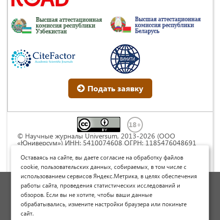
Подать заявку
© Научные журналы Universum, 2013-2026 (ООО
«Юниверсум») ИНН: 5410074608 ОГРН: 1185476048691
Это произведение доступно по
лицензии Creative
Commons « Attribution» («Атрибуция») 4.0
Оставаясь на сайте, вы даете согласие на обработку файлов
Непортированная
.
cookie, пользовательских данных, собираемых, в том числе с
использованием сервисов Яндекс.Метрика, в целях обеспечения
Политика обработки персональных данных
работы сайта, проведения статистических исследований и
обзоров. Если вы не хотите, чтобы ваши данные
Договор оферты
обрабатывались, измените настройки браузера или покиньте
Опубликовать научную статью
сайт.