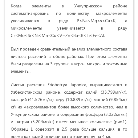
Когда элементы в Учкуприкском районе
систематизированы по количеству, макроэлементы
увеличивается в ряду P<Na<Mg<s<Ca<K, а
микроэлементы увеличивается в ряду
Cr<Mo<Sr<Ni<Mn<Cu<V=Zn<Ba<B<Li<Fe<Al.
Был проведен сравнительный анализ элементного состава
листьев растений в обоих районах. При этом элементы
были разделены на 3 группы: макро-, микро- и токсичные
элементы.
Листья растения Eriobotrya Japonica, выращиваемого в
Узбекистанском районе, содержат калий (33,799мг/кг),
кальций (41,526мг/кг), серу (10,889мг/кг), магний (9,854мг/
кг) из макроэлементов более высокого количество, чем в
Учкуприкском районе, а содержание фосфора (3,022мг/кг)
и натрия (5,204мг/кг) имеет меньшее количестве (рис.1).
Образец 1 содержит в 2,5 раза больше кальция, в то
время как калий отличается по количеству на 4 мг.