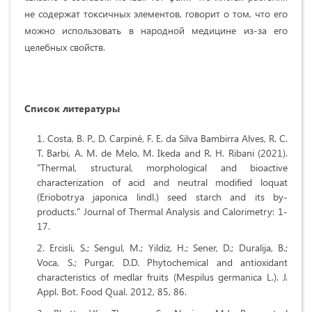
не содержат токсичных элементов, говорит о том, что его
можно использовать в народной медицине из-за его
целебных свойств.
Список литератур
ы
Costa, B. P., D. Carpiné, F. E. da Silva Bambirra Alves, R. C.
T. Barbi, A. M. de Melo, M. Ikeda and R. H. Ribani (2021).
"Thermal, structural, morphological and bioactive
characterization of acid and neutral modified loquat
(Eriobotrya japonica lindl.) seed starch and its by-
products." Journal of Thermal Analysis and Calorimetry: 1-
17.
Ercisli, S.; Sengul, M.; Yildiz, H.; Sener, D.; Duralija, B.;
Voca, S.; Purgar, D.D. Phytochemical and antioxidant
characteristics of medlar fruits (Mespilus germanica L.). J.
Appl. Bot. Food Qual. 2012, 85, 86.