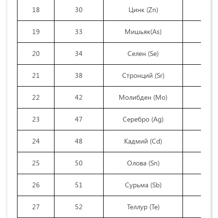
18
30
Цинк (Zn)
19
33
Мишьяк(As)
20
34
Селен (Se)
21
38
Стронций (Sr)
22
42
Молибден (Mo)
23
47
Серебро (Ag)
24
48
Кадмий (Cd)
25
50
Олова (Sn)
26
51
Сурьма (Sb)
27
52
Теллур (Te)