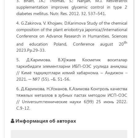
Bhatt, J.K.; Thomas, S.; Nanjan, M.J. Resveratrol
supplementation improves glycemic control in type 2
diabetes mellitus. Nutr. Res. 2012, 32, 537–541.
G.Zakirova, V. Khojaev, D.Karimova Study of the chemical
composition of the plant eriobotrya japonica//international
Conference on Advance Research in Humanities, Sciences
th
and education Poland, Conference august 20
2023.Pp.29-33.
Д.Каримова, В.Хўжаев Косметик воситалар
таркибидаги элементларни ИБП-ОЭС усулида аниқлаш
// Кимё тадқиқотлари илмий хабарнома. – Андижон
–
2021. ─ №7 (55). –Б. 51-56.
Д.Каримова, Н.Усманов, К.Азимова Контроль качества
тяжелых металлов в зубных пастах методом ИСП-ОЭС
// Universum:технические науки 6(99) 25 июнь 2022.
С.9-12.
Информация об авторах