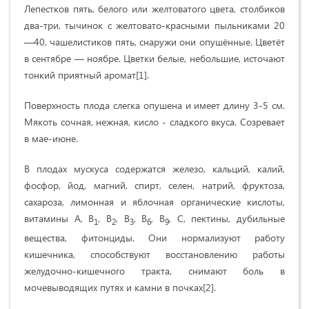
Лепестков пять, белого или желтоватого цвета, столбиков
два-три, тычинок с желтовато-красными пыльниками 20
—40, чашелистиков пять, снаружи они опушённые. Цветёт
в сентябре — ноябре. Цветки белые, небольшие, источают
тонкий приятный аромат[1].
Поверхность плода слегка опушена и имеет длину 3-5 см.
Мякоть сочная, нежная, кисло - сладкого вкуса. Созревает
в мае-июне.
В плодах мускуса содержатся железо, кальций, калий,
фосфор, йод, магний, спирт, селен, натрий, фруктоза,
сахароза, лимонная и яблочная органические кислоты,
витамины А, В
, В
, В
, В
, В
, С, пектины, дубильные
1
2
3
6
9
вещества, фитонциды. Они нормализуют работу
кишечника, способствуют восстановлению работы
желудочно-кишечного тракта, снимают боль в
мочевыводящих путях и камни в почках[2].