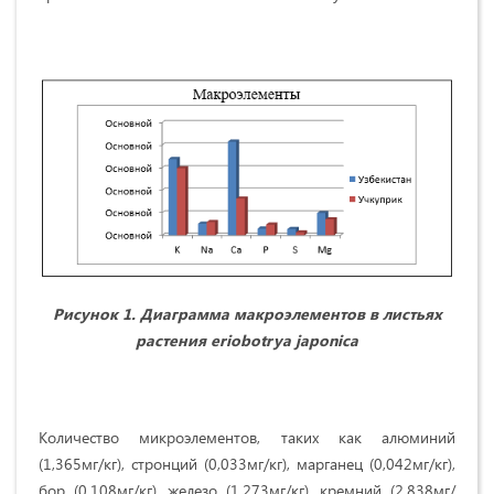
Рисунок 1. Диаграмма макроэлементов в листьях
растения
erio
botrya japonica
Количество микроэлементов, таких как алюминий
(1,365мг/кг), стронций (0,033мг/кг), марганец (0,042мг/кг),
бор (0,108мг/кг), железо (1,273мг/кг), кремний (2,838мг/