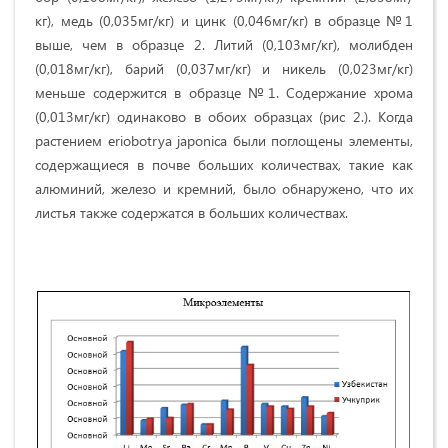
кг), медь (0,035мг/кг) и цинк (0,046мг/кг) в образце №1
выше, чем в образце 2. Литий (0,103мг/кг), молибден
(0,018мг/кг), барий (0,037мг/кг) и никель (0,023мг/кг)
меньше содержится в образце №1. Содержание хрома
(0,013мг/кг) одинаково в обоих образцах (рис 2.). Когда
растением eriobotrya japоnica были поглощены элементы,
содержащиеся в почве больших количествах, такие как
алюминий, железо и кремний, было обнаружено, что их
листья также содержатся в больших количествах.