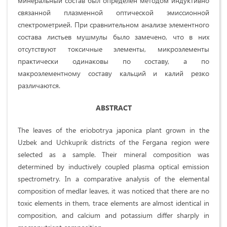
минеральный состав был определен методом индуктивно
связанной плазменной оптической эмиссионной
спектрометрией. При сравнительном анализе элементного
состава листьев мушмулы было замечено, что в них
отсутствуют токсичные элементы, микроэлементы
практически одинаковы по составу, а по
макроэлементному составу кальций и калий резко
различаются.
ABSTRACT
The leaves of the eriobotrya japonica plant grown in the
Uzbek and Uchkuprik districts of the Fergana region were
selected as a sample. Their mineral composition was
determined by inductively coupled plasma optical emission
spectrometry. In a comparative analysis of the elemental
composition of medlar leaves, it was noticed that there are no
toxic elements in them, trace elements are almost identical in
composition, and calcium and potassium differ sharply in