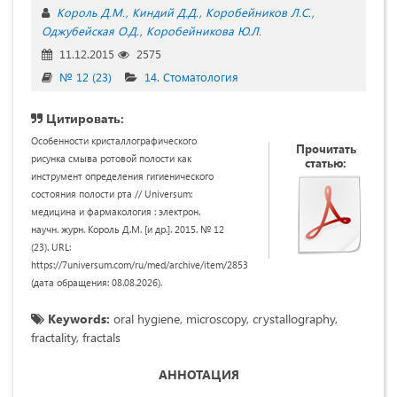
Король Д.М.
Киндий Д.Д.
Коробейников Л.С.
Оджубейская О.Д.
Коробейникова Ю.Л.
11.12.2015
2575
№ 12 (23)
14. Стоматология
Цитировать:
Особенности кристаллографического
Прочитать
рисунка смыва ротовой полости как
статью:
инструмент определения гигиенического
состояния полости рта // Universum:
медицина и фармакология : электрон.
научн. журн. Король Д.М. [и др.]. 2015. № 12
(23). URL:
https://7universum.com/ru/med/archive/item/2853
(дата обращения: 08.08.2026).
Keywords:
oral hygiene, microscopy, crystallography,
fractality, fractals
АННОТАЦИЯ