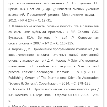
при воспалительных заболеваниях / Н.В. Булкина, Г.Е.
Брилл, Д.Э. Постнов [и др.] // Известия высших учебных
заведений. Поволжский регион. Медицинские науки. –
2012. – № 4 (24). – С. 19–31.
3. Клинические аспекты гигиены полости рта в пациентов
со съемными зубными протезами / Л.Р. Сарапо, Л.Ю.
Бутакова, Ю.А. Зенкова [и др.] // Современная
стоматология. – 2007. – № 2. – С. 113–115.
4. Король Д.М. Применение программного комплекса для
количественного анализа нативных фаций смешанной
слюны в эксперименте / Д.М. Король // Scientific resources
management of countries and regions. - Scientific and
practical edition: Copenhagen, Denmark. – 18 July 2014 –
Publishing Center of The International Scientific Association
"Science & Genesis", Copenhagen. – 2014. – С. 178–185.
5. Косенко К.Н. Профилактическая гигиена полости рта /
К.Н. Косенко, Т.П. Терешина. – Одесса: КП ОГТ, 2003. – 296
с.
6. Микробиология и иммунология для стоматологов [пер.