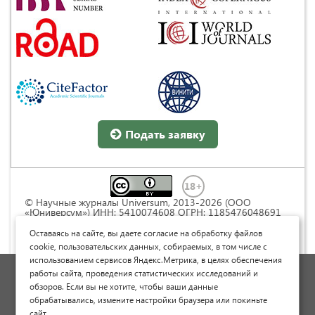
Подать заявку
© Научные журналы Universum, 2013-2026 (ООО
«Юниверсум») ИНН: 5410074608 ОГРН: 1185476048691
Это произведение доступно по
лицензии Creative
Commons « Attribution» («Атрибуция») 4.0
Оставаясь на сайте, вы даете согласие на обработку файлов
Непортированная
.
cookie, пользовательских данных, собираемых, в том числе с
использованием сервисов Яндекс.Метрика, в целях обеспечения
Политика обработки персональных данных
работы сайта, проведения статистических исследований и
обзоров. Если вы не хотите, чтобы ваши данные
Договор оферты
обрабатывались, измените настройки браузера или покиньте
Опубликовать научную статью
сайт.