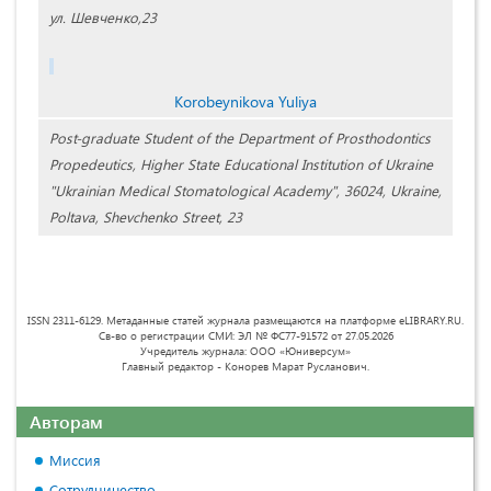
ул. Шевченко,23
Korobeynikova Yuliya
Post-graduate Student of the Department of Prosthodontics
Propedeutics, Higher State Educational Institution of Ukraine
"Ukrainian Medical Stomatological Academy", 36024, Ukraine,
Poltava, Shevchenko Street, 23
ISSN 2311-6129. Метаданные статей журнала размещаются на платформе eLIBRARY.RU.
Св-во о регистрации СМИ: ЭЛ № ФС77-91572 от 27.05.2026
Учредитель журнала: ООО «Юниверсум»
Главный редактор - Конорев Марат Русланович.
Авторам
Миссия
Сотрудничество