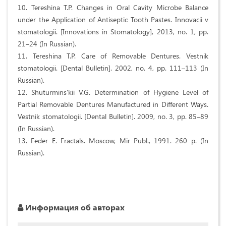
10. Tereshina T.P. Changes in Oral Cavity Microbe Balance
under the Application of Antiseptic Tooth Pastes. Innovacii v
stomatologii. [Innovations in Stomatology], 2013, no. 1, pp.
21–24 (In Russian).
11. Tereshina T.P. Care of Removable Dentures. Vestnik
stomatologii. [Dental Bulletin]. 2002, no. 4, pp. 111–113 (In
Russian).
12. Shuturmins'kii V.G. Determination of Hygiene Level of
Partial Removable Dentures Manufactured in Different Ways.
Vestnik stomatologii. [Dental Bulletin]. 2009, no. 3, pp. 85–89
(In Russian).
13. Feder E. Fractals. Moscow, Mir Publ., 1991. 260 p. (In
Russian).
Информация об авторах