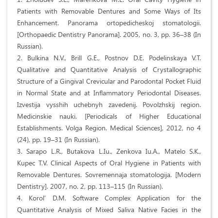
Patients with Removable Dentures and Some Ways of Its
Enhancement. Panorama ortopedicheskoj stomatologii.
[Orthopaedic Dentistry Panorama]. 2005, no. 3, pp. 36–38 (In
Russian).
2. Bulkina N.V., Brill G.E., Postnov D.E. Podelinskaya V.T.
Qualitative and Quantitative Analysis of Crystallographic
Structure of a Gingival Crevicular and Parodontal Pocket Fluid
in Normal State and at Inflammatory Periodontal Diseases.
Izvestija vysshih uchebnyh zavedenij. Povolzhskij region.
Medicinskie nauki. [Periodicals of Higher Educational
Establishments. Volga Region. Medical Sciences], 2012, no 4
(24), pp. 19–31 (In Russian).
3. Sarapo L.R., Butakova L.Iu., Zenkova Iu.A., Matelo S.K.,
Kupec T.V. Clinical Aspects of Oral Hygiene in Patients with
Removable Dentures. Sovremennaja stomatologija. [Modern
Dentistry]. 2007, no. 2, pp. 113–115 (In Russian).
4. Korol' D.M. Software Complex Application for the
Quantitative Analysis of Mixed Saliva Native Faсies in the