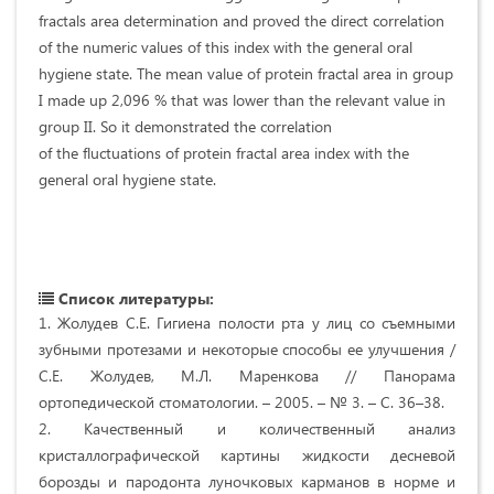
fractals area determination and proved the direct correlation
of the numeric values of this index with the general oral
hygiene state. The mean value of protein fractal area in group
I made up 2,096 % that was lower than the relevant value in
group II. So it demonstrated the correlation
of the fluctuations of protein fractal area index with the
general oral hygiene state.
Список литературы:
1. Жолудев С.Е. Гигиена полости рта у лиц со съемными
зубными протезами и некоторые способы ее улучшения /
С.Е. Жолудев, М.Л. Маренкова // Панорама
ортопедической стоматологии. – 2005. – № 3. – С. 36–38.
2. Качественный и количественный анализ
кристаллографической картины жидкости десневой
борозды и пародонта луночковых карманов в норме и