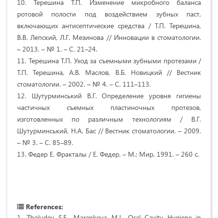
10. Терешина Т.П. Изменение микробного баланса
ротовой полости под воздействием зубных паст,
включающих антисептические средства / Т.П. Терешина,
В.В. Лепский, Л.Г. Мезинова // Инновации в стоматологии.
– 2013. – № 1. – С. 21–24.
11. Терешина Т.П. Уход за съемными зубными протезами /
Т.П. Терешина, А.В. Маслов, В.Б. Новицкий // Вестник
стоматологии. – 2002. – № 4. – С. 111–113.
12. Шутурминський В.Г. Определение уровня гигиены
частичных съемных пластиночных протезов,
изготовленных по различным технологиям / В.Г.
Шутурминський, Н.А. Бас // Вестник стоматологии. – 2009.
– № 3. – С. 85–89.
13. Федер Е. Фракталы / Е. Федер. – М.: Мир, 1991. – 260 с.
References:
1. Zholudev S.E., Marenkova M.L. Oral Cavity Hygiene in