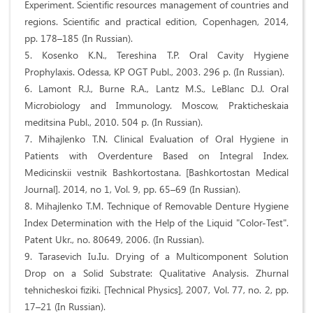
Experiment. Scientific resources management of countries and
regions. Scientific and practical edition, Copenhagen, 2014,
pp. 178–185 (In Russian).
5. Kosenko K.N., Tereshina T.P. Oral Cavity Hygiene
Prophylaxis. Odessa, KP OGT Publ., 2003. 296 p. (In Russian).
6. Lamont R.J., Burne R.A., Lantz M.S., LeBlanc D.J. Oral
Microbiology and Immunology. Moscow, Prakticheskaia
meditsina Publ., 2010. 504 p. (In Russian).
7. Mihajlenko T.N. Clinical Evaluation of Oral Hygiene in
Patients with Overdenture Based on Integral Index.
Medicinskii vestnik Bashkortostana. [Bashkortostan Medical
Journal]. 2014, no 1, Vol. 9, pp. 65–69 (In Russian).
8. Mihajlenko T.M. Technique of Removable Denture Hygiene
Index Determination with the Help of the Liquid "Color-Test".
Patent Ukr., no. 80649, 2006. (In Russian).
9. Tarasevich Iu.Iu. Drying of a Multicomponent Solution
Drop on a Solid Substrate: Qualitative Analysis. Zhurnal
tehnicheskoi fiziki. [Technical Physics], 2007, Vol. 77, no. 2, pp.
17–21 (In Russian).