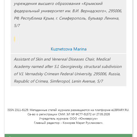
учреждения высшего образования «Крымский
федеральный университет им. В.И. Вернадского», 295006,
РФ, Республика Крым, г. Симферополь, бульвар Ленина,
5/7
Kuznetcova Marina
Assistant of Skin and Venereal Diseases Chair, Medical
Academy named after S.I. Georgievsky, structural subdivision
of V.I. Vernadsky Crimean Federal University, 295006, Russia,
Republic of Crimea, Simferopol, Lenin Avenue, 5/7
ISSN 2311-6129. Метаданные статей журнала размещаются на платформе eLIBRARY.RU.
Св-во о регистрации СМИ: ЭЛ № ФС77-91572 от 27.05.2026
Учредитель журнала: ООО «Юниверсум»
Главный редактор - Конорев Марат Русланович.