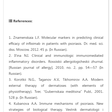
References:
1. Znamenskaia L.F. Molecular markers in predicting clinical
efficacy of infliximab in patients with psoriasis. Dr. med. sci.
diss. Moscow, 2012. 45 p. (In Russian).
2. Il'ina N.I. Clinical and immunologic immunomediated
inflammatory disorders. Rossiiskii allergologicheskii zhurnal.
[Russian journal of allergy], 2010, no. 2, pp. 54—57 (In
Russian).
3. Korotkii N.G., Taganov A.V., Тikhomirov A.A. Modern
external therapy of dermatoses (with elements of
physiotherapy). Tver, “Gubernskaia meditsina” Publ., 2001.
528 p. (In Russian).
4. Kubanova A.A. Immune mechanisms of psoriasis. New
strategies of biological therapy. Vestnik dermatologii i