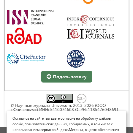
Подать заявку
© Научные журналы Universum, 2013-2026 (ООО
«Юниверсум») ИНН: 5410074608 ОГРН: 1185476048691
Это произведение доступно по
лицензии Creative
Commons « Attribution» («Атрибуция») 4.0
Оставаясь на сайте, вы даете согласие на обработку файлов
Непортированная
.
cookie, пользовательских данных, собираемых, в том числе с
использованием сервисов Яндекс.Метрика, в целях обеспечения