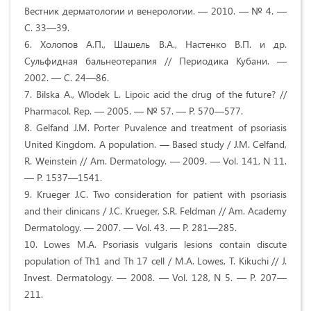
Вестник дерматологии и венерологии. — 2010. — № 4. —
С. 33—39.
6. Холопов А.П., Шашель В.А., Настенко В.П. и др.
Сульфидная бальнеотерапия // Периодика Кубани. —
2002. — С. 24—86.
7. Bilska A., Wlodek L. Lipoic acid the drug of the future? //
Pharmacol. Rep. — 2005. — № 57. — Р. 570—577.
8. Gelfand J.M. Porter Puvalence and treatment of psoriasis
United Kingdom. A population. — Based study / J.M. Celfand,
R. Weinstein // Am. Dermatology. — 2009. — Vol. 141, N 11.
— P. 1537—1541.
9. Krueger J.C. Two consideration for patient with psoriasis
and their clinicans / J.C. Krueger, S.R. Feldman // Am. Academy
Dermatology. — 2007. — Vol. 43. — P. 281—285.
10. Lowes M.A. Psoriasis vulgaris lesions contain discute
population of Th1 and Th 17 cell / M.A. Lowes, T. Kikuchi // J.
Invest. Dermatology. — 2008. — Vol. 128, N 5. — P. 207—
211.