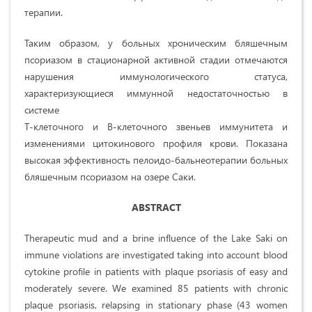
терапии.
Таким образом, у больных хроническим бляшечным
псориазом в стационарной активной стадии отмечаются
нарушения иммунологического статуса,
характеризующиеся иммунной недостаточностью в
системе
Т-клеточного и В-клеточного звеньев иммунитета и
изменениями цитокинового профиля крови. Показана
высокая эффективность пелоидо-бальнеотерапии больных
бляшечным псориазом на озере Саки.
ABSTRACT
Therapeutic mud and a brine influence of the Lake Saki on
immune violations are investigated taking into account blood
cytokine profile in patients with plaque psoriasis of easy and
moderately severe. We examined 85 patients with chronic
plaque psoriasis, relapsing in stationary phase (43 women