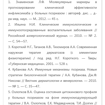
1. Знаменская Л.Ф. Молекулярные маркеры в
прогнозировании клинической эффективности
инфликсимаба у больных псориазом : автореф. дис. … д-
ра мед. наук. — М., 2012. — 45 с.
2. Ильина Н.И. Клинические иммунологические и
иммуноопосредованные воспалительные заболевания //
Российский аллергологический журнал. — 2010. — № 2.
— С. 54—57.
3. Короткий Н.Г., Таганов А.В., Тихомиров А.А. Современная
наружная терапия дерматозов (с элементами
физиотерапии) / под ред. Н.Г. Короткого. — Тверь:
«Губернская медицина», 2001. — 528 с.
4. Кубанова А.А. Иммунные механизмы псориаза. Новые
стратегии биологической терапии / А.А. Кубанова, Дж.Ф.
Николас // Вестник дерматологии и венерологии. — 2010.
— № 1. — С. 35—47.
5. Охлопков В.А. Оценка состояния цитокинового профиля
у больных псориазом на фоне иммуномодулирующей
терапии / В.А. Охлопков, Е.К. Медведчиков, Т.И. Долгих //