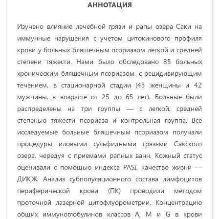
АННОТАЦИЯ
Изучено влияние лечебной грязи и рапы озера Саки на
иммунные нарушения с учетом цитокинового профиля
крови у больных бляшечным псориазом легкой и средней
степени тяжести. Нами было обследовано 85 больных
хроническим бляшечным псориазом, с рецидивирующим
течением, в стационарной стадии (43 женщины и 42
мужчины, в возрасте от 25 до 65 лет). Больные были
распределены на три группы — с легкой, средней
степенью тяжести псориаза и контрольная группа. Все
исследуемые больные бляшечным псориазом получали
процедуры иловыми сульфидными грязями Сакского
озера, чередуя с приемами рапных ванн. Кожный статус
оценивали с помощью индекса PASI, качество жизни —
ДИКЖ. Анализ субпопуляционного состава лимфоцитов
периферической крови (ПК) проводили методом
проточной лазерной цитофлуорометрии. Концентрацию
общих иммуноглобулинов классов A, M и G в крови