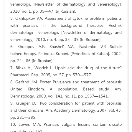
venerologii. [Newsletter of dermatology and venereology],
2010, no. 1, pp. 35—47 (In Russian).
5. Okhlopkov V.A. Assessment of cytokine profile in patients
with psoriasis in the background therapies. Vestnik
dermatologii i venerologii. [Newsletter of dermatology and
venereology], 2010, no. 4, pp. 33—39 (In Russian).
6. Kholopov A.P., Shashel' V.A., Nastenko V.P. Sulfide
balneotherapy. Periodika Kubani. [Periodicals of Kuban], 2002.
pp. 24—86 (In Russian).
7. Bilska A., Wlodek L. Lipoic acid the drug of the future?
Pharmacol. Rep., 2005, no. 57, pp. 570—577.
8. Gelfand J.M. Porter Puvalence and treatment of psoriasis
United Kingdom. A population. Based study. Am.
Dermatology., 2009, vol. 141, no. 11, pp. 1537—1541.
9. Krueger J.C. Two consideration for patient with psoriasis
and their clinicians. Am. Academy Dermatology, 2007, vol. 43,
pp. 281—285.
10. Lowes M.A. Psoriasis vulgaris lesions contain discute
population of Th1