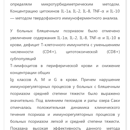
определяли микротурбидиметрическим методом.
Концентрацию цитокинов IL-1a, IL-2, IL-8, TNF-α и IL-10
— методом твердофазного иммуноферментного анализа.
У больных бляшечным псориазом было отмечено
увеличение содержания IL-1α, IL-2, IL-8, TNF-α и IL-10 в
крови, дефицит Т-клеточного иммунитета с уменьшением
численности (CD4+), цитотоксической (CD8+)
субпопуляций
Т-лимфоцитов в периферической крови и снижение
концентрации общих
Ig классов A, M и G в крови. Причем нарушение
иммунорегуляторных процессов у больных с бляшечным
псориазом средней степени тяжести было выражено
значительно. Под влиянием пелоидов и рапы озера Саки
отмечалась положительная динамика клинического
течения псориаза и иммунорегуляторных процессов у
больных псориазом легкой и средней степени тяжести.
Показана высокая эффективность данного метода