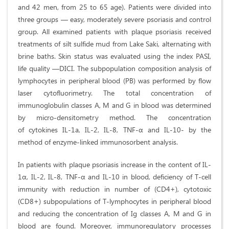
and 42 men, from 25 to 65 age). Patients were divided into
three groups — easy, moderately severe psoriasis and control
group. All examined patients with plaque psoriasis received
treatments of silt sulfide mud from Lake Saki, alternating with
brine baths. Skin status was evaluated using the index PASI,
life quality —DICI. The subpopulation composition analysis of
lymphocytes in peripheral blood (PB) was performed by flow
laser cytofluorimetry. The total concentration of
immunoglobulin classes A, M and G in blood was determined
by micro-densitometry method. The concentration
of cytokines IL-1a, IL-2, IL-8, TNF-α and IL-10- by the
method of enzyme-linked immunosorbent analysis.
In patients with plaque psoriasis increase in the content of IL-
1α, IL-2, IL-8, TNF-α and IL-10 in blood, deficiency of T-cell
immunity with reduction in number of (CD4+), cytotoxic
(CD8+) subpopulations of T-lymphocytes in peripheral blood
and reducing the concentration of Ig classes A, M and G in
blood are found. Moreover, immunoregulatory processes