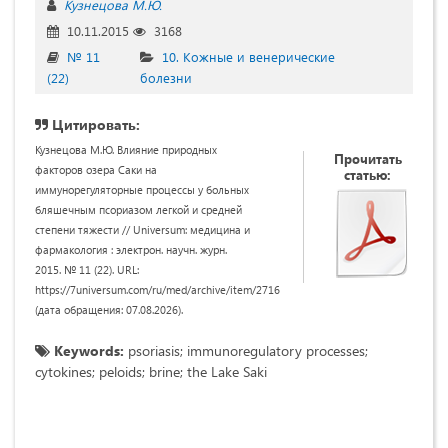
Кузнецова М.Ю.
10.11.2015
3168
№ 11
10. Кожные и венерические
(22)
болезни
Цитировать:
Кузнецова М.Ю. Влияние природных
Прочитать
факторов озера Саки на
статью:
иммунорегуляторные процессы у больных
бляшечным псориазом легкой и средней
степени тяжести // Universum: медицина и
фармакология : электрон. научн. журн.
2015. № 11 (22). URL:
https://7universum.com/ru/med/archive/item/2716
(дата обращения: 07.08.2026).
Keywords:
psoriasis; immunoregulatory processes;
cytokines; peloids; brine; the Lake Saki