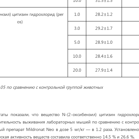
10.0
31.5±1.5
нзил) цитизин гидрохлорид (per
1.0
28.2±1.2
os)
3.0
29.2±1.7
5.0
28.9±1.0
10.0
28.4±1.6
20.0
27.9±1.4
.05 по сравнению с контрольной группой животных
аты показали, что вещество N-(2-оксибензил) цитизин гидрохлор
ительность выживания лабораторных мышей по сравнению с контрол
ый препарат Mildronat Neo в дозе 5 мг/кг — в 1.2 раза. Установлен
ская активность веществ составила соответственно 14.5 % и 26.6 %.