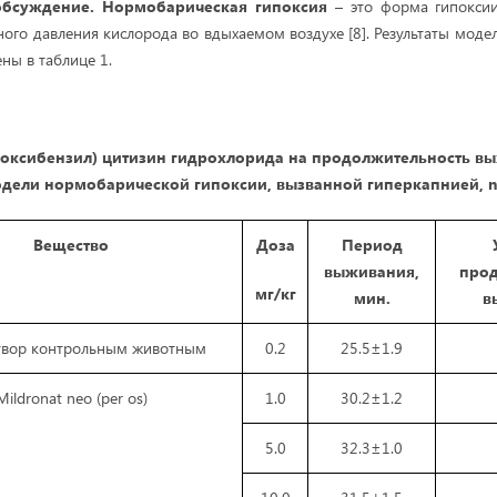
обсуждение.
Нормобарическая гипоксия
– это форма гипокси
ого давления кислорода во вдыхаемом воздухе [8]. Результаты мод
ны в таблице 1.
-оксибензил) цитизин гидрохлорида на продолжительность 
дели нормобарической гипоксии, вызванной гиперкапнией, 
Вещество
Доза
Период
выживания,
прод
мг/кг
мин.
в
створ контрольным животным
0.2
25.5±1.9
Mildronat neo (per os)
1.0
30.2±1.2
5.0
32.3±1.0