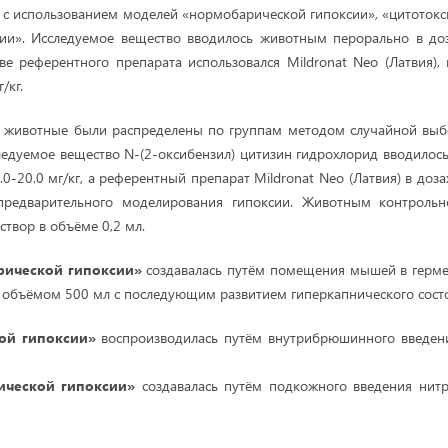
 с использованием моделей «нормобарической гипоксии», «цитотокс
ии». Исследуемое вещество вводилось животным перорально в доза
стве референтного препарата использовался Mildronat Neo (Латвия),
/кг.
 животные были распределены по группам методом случайной выб
ледуемое вещество N-(2-оксибензил) цитизин гидрохлорид вводилос
0.0-20.0 мг/кг, а референтный препарат Mildronat Neo (Латвия) в доза
предварительного моделирования гипоксии.
Животным контрольн
створ в объёме 0,2 мл.
ической гипоксии»
создавалась путём помещения мышей в герм
 объёмом 500 мл с последующим развитием гиперкапнического сост
ой гипоксии»
воспроизводилась путём внутрибрюшинного введени
ической гипоксии»
создавалась путём подкожного введения нитр