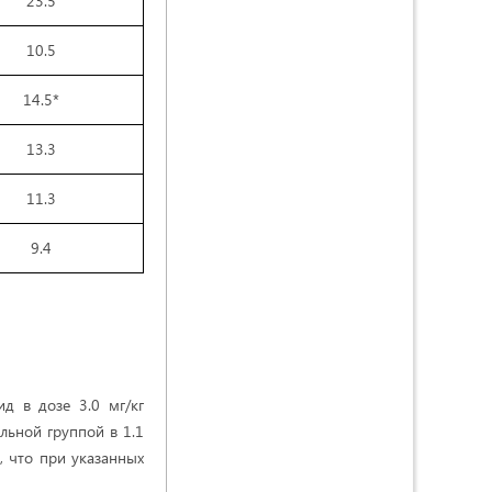
23.5
10.5
14.5*
13.3
11.3
9.4
ид в дозе 3.0 мг/кг
ьной группой в 1.1
о, что при указанных