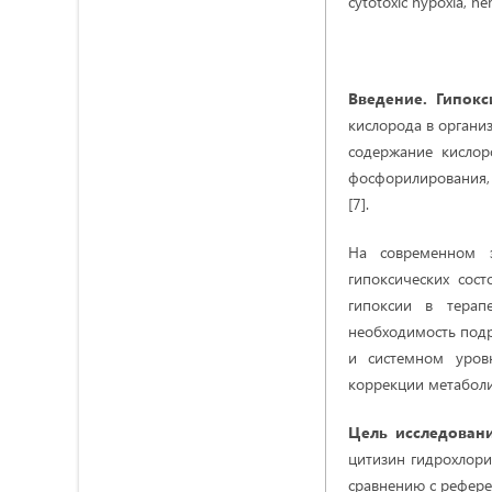
cytotoxic hypoxia, he
Введение. Гипокс
кислорода в органи
содержание кислор
фосфорилирования, 
[7].
На современном э
гипоксических сос
гипоксии в терап
необходимость подр
и системном уров
коррекции метаболи
Цель исследован
цитизин гидрохлори
сравнению с рефер