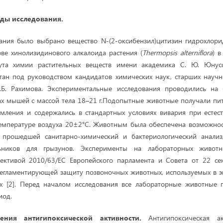
ды исследования.
ания было выбрано вещество N-(2-оксибензил)цитизин гидрохлорид
ве хинолизидинового алкалоида растения (
Thermopsis alterniflora
) 
тута химии растительных веществ имени академика С. Ю. Юнус
тан под руководством кандидатов химических наук, старших научн
Б. Рахимова. Экспериментальные исследования проводились на
х мышей с массой тела 18–21 г.Подопытные животные получали пит
рмления и содержались в стандартных условиях вивария при естес
температуре воздуха 20±2°C. Животным была обеспечена возможнос
 прошедшей санитарно-химический и бактериологический анализ
ьников для грызунов. Эксперименты на лабораторных живот
рективой 2010/63/ЕС Европейского парламента и Совета от 22 се
егламентирующей защиту позвоночных животных, используемых в э
х [2]. Перед началом исследования все лабораторные животные
иод.
ения антигипоксической активности.
Антигипоксическая а