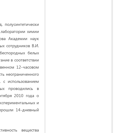
, полусинтетически
в лаборатории химии
ова Академии наук
ых сотрудников В.И.
 беспородных белых
ание в соответствии
твенном 12-часовом
ть неограниченного
, с использованием
ных проводились в
нтября 2010 года о
кспериментальных и
 прошли 14-дневный
ктивность вещества