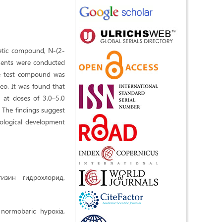
thetic compound, N-(2-
riments were conducted
he test compound was
eo. It was found that
y at doses of 3.0–5.0
 The findings suggest
cological development
изин гидрохлорид,
, normobaric hypoxia,