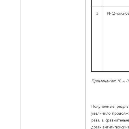
3
N-(2-оксибе
Примечание
:
*P = 0
Полученные результ
увеличило продолж
раза, а сравнительн
дозах антигипоксиче