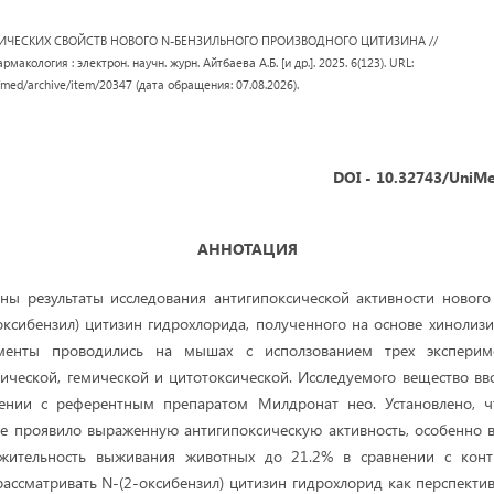
ИЧЕСКИХ СВОЙСТВ НОВОГО N-БЕНЗИЛЬНОГО ПРОИЗВОДНОГО ЦИТИЗИНА //
акология : электрон. научн. журн. Айтбаева А.Б. [и др.]. 2025. 6(123). URL:
/med/archive/item/20347 (дата обращения: 07.08.2026).
DOI - 10.32743/UniMe
АННОТАЦИЯ
ены результаты исследования антигипоксической активности нового
оксибензил) цитизин гидрохлорида, полученного на основе хинолиз
именты проводились на мышах с исползованием трех эксперим
ической, гемической и цитотоксической. Исследуемого вещество вво
внении с референтным препаратом Милдронат нео. Установлено, ч
е проявило выраженную антигипоксическую активность, особенно в д
лжительность выживания животных до 21.2% в сравнении с конт
ассматривать N-(2-оксибензил) цитизин гидрохлорид как перспекти