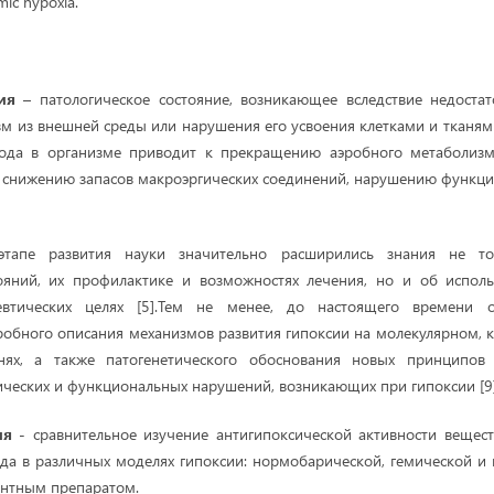
mic hypoxia.
ия
– патологическое состояние, возникающее вследствие недостат
зм из внешней среды или нарушения его усвоения клетками и тканями
ода в организме приводит к прекращению аэробного метаболизм
снижению запасов макроэргических соединений, нарушению функции
тапе развития науки значительно расширились знания не то
тояний, их профилактике и возможностях лечения, но и об испол
евтических целях [5].Тем не менее, до настоящего времени ос
обного описания механизмов развития гипоксии на молекулярном, 
нях, а также патогенетического обоснования новых принципов 
ческих и функциональных нарушений, возникающих при гипоксии [9]
ия
- сравнительное изучение антигипоксической активности вещест
да в различных моделях гипоксии: нормобарической, гемической и 
ентным препаратом.