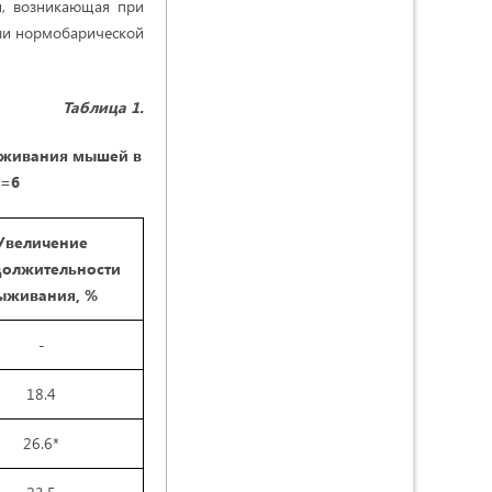
и, возникающая при
ели нормобарической
Таблица 1.
выживания мышей в
n=6
Увеличение
олжительности
ыживания, %
-
18.4
26.6*