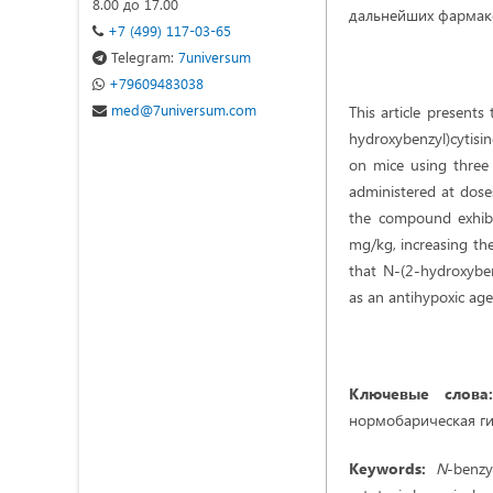
8.00 до 17.00
дальнейших фармако
+7 (499) 117-03-65
Telegram:
7universum
+79609483038
med@7universum.com
This article presents
hydroxybenzyl)cytisin
on mice using three
administered at dose
the compound exhibit
mg/kg, increasing th
that N-(2-hydroxyben
as an antihypoxic age
Ключевые слов
нормобарическая гип
Keywords:
N
-benzy