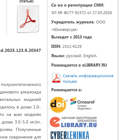
статью:
Св-во о регистрации СМИ:
ЭЛ № ФС77-91572 от 27.05.2026
Учредитель журнала:
ООО
«Юниверсум»
Выходит с 2013 года
ISSN:
2311-6129
d.2025.123.6.20347
Языки:
русский, English.
Размещается в eLIBRARY.RU
Скачать информационное
письмо
 полусинтетического
Размещается в:
идинового алкалоида
ентальных моделей
дилось в дозах 1.0-
то на всех моделях
озах 3.0-5.0 мг/кг,
ролем. Полученные
вное соединение для