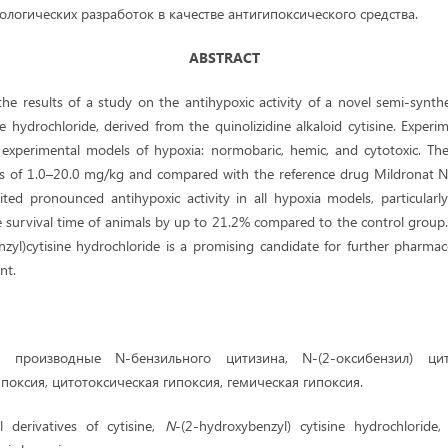
логических разработок в качестве антигипоксического средства.
ABSTRACT
 the results of a study on the antihypoxic activity of a novel semi-syn
e hydrochloride, derived from the quinolizidine alkaloid cytisine. Expe
 experimental models of hypoxia: normobaric, hemic, and cytotoxic. T
s of 1.0–20.0 mg/kg and compared with the reference drug Mildronat N
ed pronounced antihypoxic activity in all hypoxia models, particularl
e survival time of animals by up to 21.2% compared to the control group.
zyl)cytisine hydrochloride is a promising candidate for further pharma
nt.
а:
производные N-бензильного цитизина, N-(2-оксибензил) цит
оксия, цитотоксическая гипоксия, гемическая гипоксия.
l derivatives of cytisine,
N
-(2-hydroxybenzyl) cytisine hydrochloride