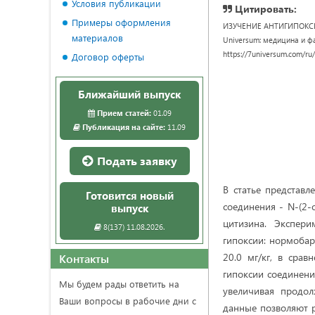
Условия публикации
Цитировать:
Примеры оформления
ИЗУЧЕНИЕ АНТИГИПОКС
материалов
Universum: медицина и фарм
https://7universum.com/ru
Договор оферты
Ближайший выпуск
Прием статей:
01.09
Публикация на сайте:
11.09
Подать заявку
В статье представл
Готовится новый
соединения - N-(2-
выпуск
цитизина. Экспер
8(137) 11.08.2026.
гипоксии: нормобар
20.0 мг/кг, в сра
Контакты
гипоксии соединени
Мы будем рады ответить на
увеличивая продо
Ваши вопросы в рабочие дни с
данные позволяют р