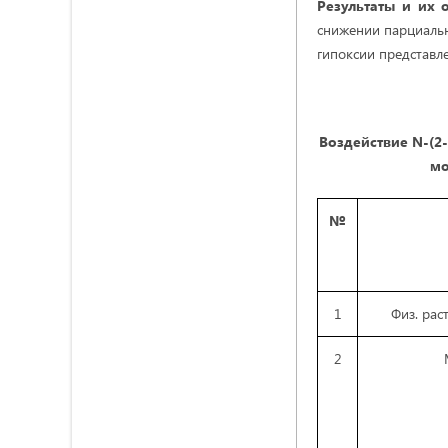
Результаты и их 
снижении парциальн
гипоксии представле
Воздействие N-(2
мо
№
1
Физ. ра
2