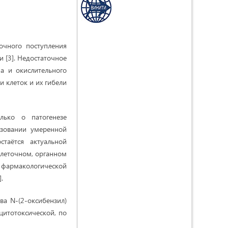
очного поступления
 [3]. Недостаточное
а и окислительного
 клеток и их гибели
лько о патогенезе
ьзовании умеренной
таётся актуальной
клеточном, органном
фармакологической
.
ва N-(2-оксибензил)
цитотоксической, по