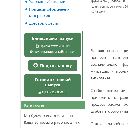
Трубина Д.С., Белова Е.
Условия публикации
: электрон. научн. журн. 
Примеры оформления
06.08.2026).
материалов
Договор оферты
Ближайший выпуск
Прием статей:
01.09
Данная статья пр
Публикация на сайте:
11.09
процессов патог
воспалительной фа
Подать заявку
миграцию и пролиф
ангиогенез.
Готовится новый
выпуск
Особое внимание у
8(137) 11.08.2026.
приводить к разв
предрасположенност
Контакты
диабет второго тип
Мы будем рады ответить на
Ваши вопросы в рабочие дни с
Статья подробно 