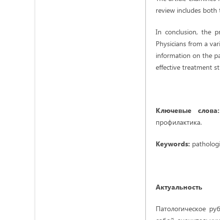
review includes both
In conclusion, the p
Physicians from a vari
information on the p
effective treatment st
Ключевые слов
профилактика.
Keywords:
pathologi
Актуальность
Патологическое ру