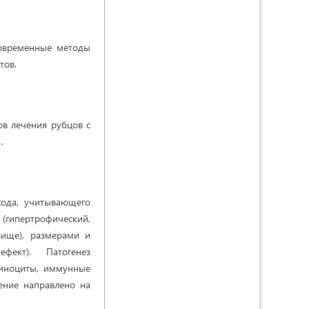
современные методы
тов.
ов лечения рубцов с
.
хода, учитывающего
(гипертрофический,
овище), размерами и
дефект). Патогенез
тиноциты, иммунные
чение направлено на