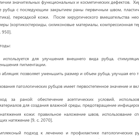
личии значительных функциональных и косметических дефектов. Хи
е рубца с последующим закрытием раны первичным швом, пласти
стика), пересадкой кожи. После хирургического вмешательства н
еры (кортикостероиды, силиконовые материалы, компрессионная те
 950].
тоды:
: используется для улучшения внешнего вида рубца, стимуляц
еньшения пигментации.
 абляция: позволяет уменьшить размер и объем рубца, улучшая его те
ования патологических рубцов имеет первостепенное значение и вкл
ход за раной: обеспечение асептических условий, использо
материалов для создания влажной среды, предотвращение инфициро
атяжения кожи: правильное наложение швов, использование сп
х натяжение [9, с. 2070].
омплексный подход к лечению и профилактике патологических р