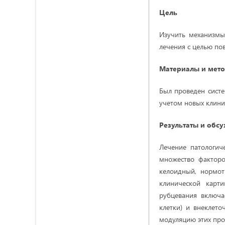
Цель
Изучить механизмы
лечения с целью по
Материалы и мет
Был проведен
сист
учетом новых клини
Результаты
и обс
Лечение патологич
множество факторо
келоидный, нормотр
клинической карти
рубцевания включа
клетки) и внеклето
модуляцию этих проце