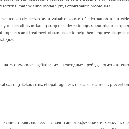
 traditional methods and modern physiotherapeutic procedures.
resented article serves as a valuable source of information for a wide 
ety of specialties, including surgeons, dermatologists, and plastic surgeon
athogenesis and treatment of scar tissue to help them improve diagnostic
rategies.
а:
патологическое рубцевание, келоидные рубцы, этиопатогене
cal scarring, keloid scars, etiopathogenesis of scars, treatment, prevention
бцевание, проявляющееся в виде гипертрофических и келоидных ру