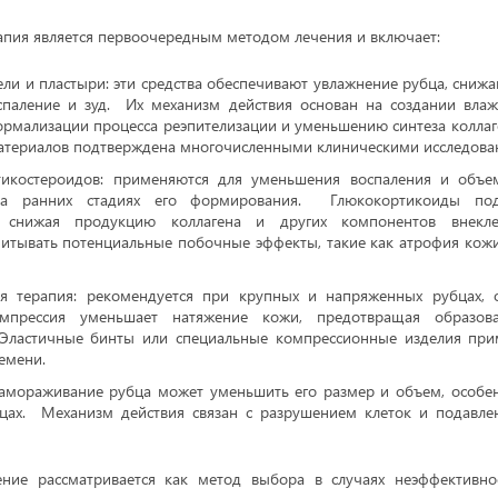
апия является первоочередным методом лечения и включает:
ли и пластыри: эти средства обеспечивают увлажнение рубца, снижаю
паление и зуд. Их механизм действия основан на создании влаж
нормализации процесса реэпителизации и уменьшению синтеза колла
атериалов подтверждена многочисленными клиническими исследова
икостероидов: применяются для уменьшения воспаления и объе
а ранних стадиях его формирования. Глюкокортикоиды под
, снижая продукцию коллагена и других компонентов внекле
итывать потенциальные побочные эффекты, такие как атрофия кожи
я терапия: рекомендуется при крупных и напряженных рубцах, 
мпрессия уменьшает натяжение кожи, предотвращая образов
ластичные бинты или специальные компрессионные изделия при
емени.
замораживание рубца может уменьшить его размер и объем, особе
цах. Механизм действия связан с разрушением клеток и подавл
ение рассматривается как метод выбора в случаях неэффективно