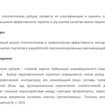
 этиопатогенеза рубцов, провести их классификацию и оценить 
вышения эффективности терапии и улучшения качества жизни пациен
оды
емный анализ этиопатогенеза и сравнительная эффективность метод
ческих подтипов и разработкой персонализированных рекомендаций
уждение
еских рубцов – сложная задача, требующая индивидуального под
в. Выбор терапевтической стратегии определяется типом рубца 
офический, контрактура), его локализацией (лицо, суставы, тул
ной (боль, зуд, функциональные ограничения, косметический 
ет сложные взаимодействия между клетками (фибробласты, кера
чным матриксом (коллаген, эластин, протеогликаны). Поэтому ле
ссов [6, с. 302].