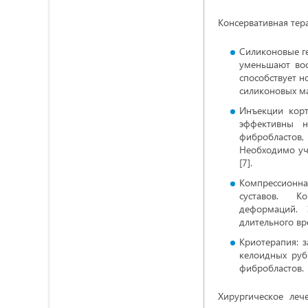
Консервативная тер
Силиконовые ге
уменьшают вос
способствует 
силиконовых м
Инъекции корт
эффективны н
фибробластов
Необходимо уч
[7].
Компрессионна
суставов. Ко
деформаций. Э
длительного вр
Криотерапия: 
келоидных руб
фибробластов.
Хирургическое леч