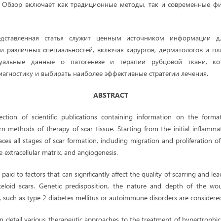
 Обзор включает как традиционные методы, так и современные фи
едставленная статья служит ценным источником информации д
и различных специальностей, включая хирургов, дерматологов и пла
уальные данные о патогенезе и терапии рубцовой ткани, к
иагностику и выбирать наиболее эффективные стратегии лечения.
ABSTRACT
llection of scientific publications containing information on the form
 methods of therapy of scar tissue. Starting from the initial inflam
races all stages of scar formation, including migration and proliferation of
 extracellular matrix, and angiogenesis.
s paid to factors that can significantly affect the quality of scarring and 
keloid scars. Genetic predisposition, the nature and depth of the wo
 such as type 2 diabetes mellitus or autoimmune disorders are considere
in detail various therapeutic approaches to the treatment of hypertrophic