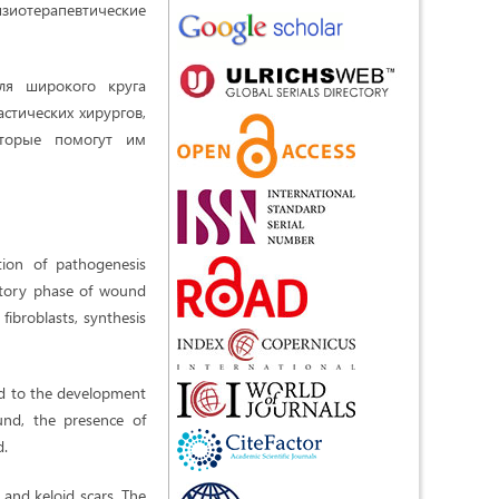
зиотерапевтические
ля широкого круга
стических хирургов,
оторые помогут им
ation of pathogenesis
matory phase of wound
 fibroblasts, synthesis
lead to the development
und, the presence of
d.
 and keloid scars. The