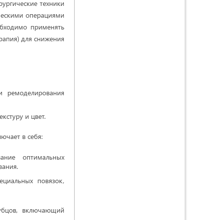
рургические техники
ческими операциями
еобходимо применять
рапия) для снижения
ии ремоделирования
кстуру и цвет.
ючает в себя:
вание оптимальных
вания.
ециальных повязок,
убцов, включающий