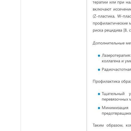
терапии или при на
включают иссечени
(Z-пластика, W-пла
профилактические м
риска рецидива [8, с.
Дополнительные ме
Лазеротерапия
коллагена и ум
Радиочастотная
Профилактика образ
Тщательный у
перевязочных 
Минимизация н
предотвращающи
Таким образом, к