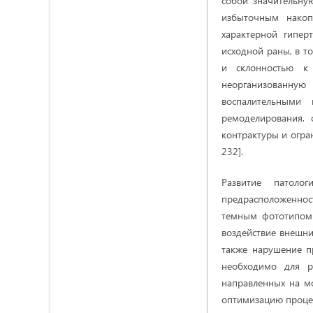
собой значительну
избыточным накоп
характерной гипе
исходной раны, в т
и склонностью к 
неорганизованную
воспалительными 
ремоделирования, 
контрактуры и огран
232].
Развитие патоло
предрасположеннос
темным фототипом 
воздействие внешни
также нарушение п
необходимо для р
направленных на мо
оптимизацию процес