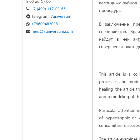
8.00 до 17.00
келоидных рубцов.
+7 (499) 117-03-65
процедуры.
Telegram:
7universum
+79609483038
В заключение, пр
med@7universum.com
специалистов. Врач
найдут в ней акт
совершенствовать д
This article is a co
processes and modern
healing, the article t
and remodeling of the
Particular attention i
of hypertrophic or 
concomitant diseases,
The article examines 