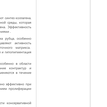
т синтез коллагена,
ной среды, которая
гена. Эффективность
ниями .
ма рубца, особенно
авляют активность
точного матрикса.
 и гипопигментация
особенно в области
ание контрактур и
меняются в течение
нно эффективно при
ением пролиферации
сти консервативной