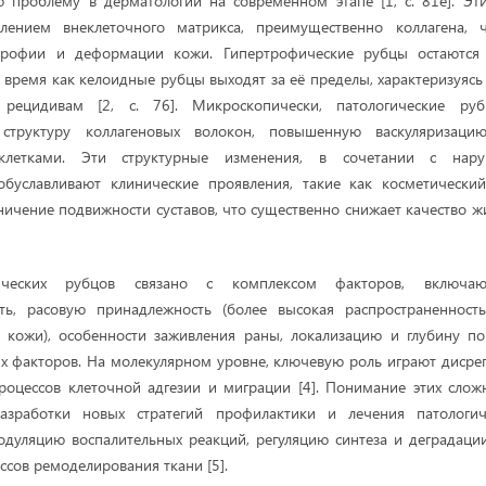
ю проблему в дерматологии на современном этапе [1, с. 81е]. Эт
лением внеклеточного матрикса, преимущественно коллагена, 
ртрофии и деформации кожи. Гипертрофические рубцы остаются 
о время как келоидные рубцы выходят за её пределы, характеризуяс
рецидивам [2, с. 76]. Микроскопически, патологические ру
 структуру коллагеновых волокон, повышенную васкуляризац
клетками. Эти структурные изменения, в сочетании с нар
обуславливают клинические проявления, такие как косметический 
ичение подвижности суставов, что существенно снижает качество жи
гических рубцов связано с комплексом факторов, включаю
ть, расовую принадлежность (более высокая распространеннос
кожи), особенности заживления раны, локализацию и глубину по
х факторов. На молекулярном уровне, ключевую роль играют дисрег
роцессов клеточной адгезии и миграции [4]. Понимание этих слож
азработки новых стратегий профилактики и лечения патологиче
дуляцию воспалительных реакций, регуляцию синтеза и деградации
сов ремоделирования ткани [5].