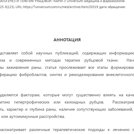
В. ПАТОГЕНЕЗ И ТЕРАПИЯ РУБЦОВОЙ ТКАНИ // Universum: медицина и фармакология
2025. 6(123). URL: https://7universum.com/ru/med/archive/item/20319 (дата обращения:
АННОТАЦИЯ
едставляет собой научных публикаций, содержащих информац
енеза и современных методах терапии рубцовой ткани. Нач
зы заживления раны, статья прослеживает все этапы формирова
ерацию фибробластов, синтез и ремоделирование внеклеточного
деляется факторам, которые могут существенно влиять на кач
итию гипертрофических или келоидных рубцов. Рассматрива
ь, характер и глубина раны, наличие сопутствующих заболеваний,
а или аутоиммунные расстройства.
рассматривает различные терапевтические подходы к лечению г