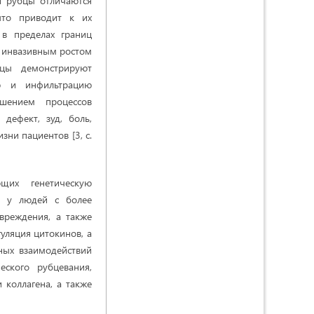
и рубцы отличаются
что приводит к их
в пределах границ
ь инвазивным ростом
бцы демонстрируют
ию и инфильтрацию
ушением процессов
дефект, зуд, боль,
зни пациентов [3, с.
щих генетическую
ть у людей с более
вреждения, а также
уляция цитокинов, а
ных взаимодействий
ского рубцевания,
 коллагена, а также