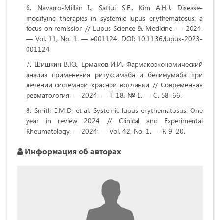
Navarro-Millán I., Sattui S.E., Kim A.H.J. Disease-
modifying therapies in systemic lupus erythematosus: a
focus on remission // Lupus Science & Medicine. — 2024.
— Vol. 11, No. 1. — e001124. DOI: 10.1136/lupus-2023-
001124
Шишкин В.Ю., Ермаков И.И. Фармакоэкономический
анализ применения ритуксимаба и белимумаба при
лечении системной красной волчанки // Современная
ревматология. — 2024. — Т. 18, № 1. — С. 58–66.
Smith E.M.D. et al. Systemic lupus erythematosus: One
year in review 2024 // Clinical and Experimental
Rheumatology. — 2024. — Vol. 42, No. 1. — P. 9–20.
Информация об авторах