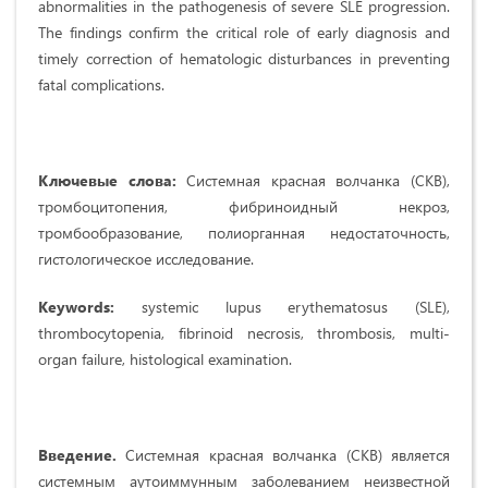
abnormalities in the pathogenesis of severe SLE progression.
The findings confirm the critical role of early diagnosis and
timely correction of hematologic disturbances in preventing
fatal complications.
Ключевые слова:
Системная красная волчанка (СКВ),
тромбоцитопения, фибриноидный некроз,
тромбообразование, полиорганная недостаточность,
гистологическое исследование.
Keywords:
systemic lupus erythematosus (SLE),
thrombocytopenia, fibrinoid necrosis, thrombosis, multi-
organ failure, histological examination.
Введение.
Системная красная волчанка (СКВ) является
системным аутоиммунным заболеванием неизвестной