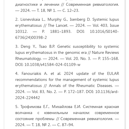
диагностике и лечении // Современная ревматология.
— 2024. — Т. 18, № 1. — С. 12–23.
Lisnevskaia L., Murphy G., Isenberg D. Systemic lupus
erythematosus // The Lancet. — 2024. — Vol. 403, Issue
10312. — P. 1881–1893. DOI: 10.1016/S0140-
6736(24)00398-2
Deng Y., Tsao B.P. Genetic susceptibility to systemic
lupus erythematosus in the genomic era // Nature Reviews
Rheumatology. — 2024. — Vol. 20, No. 3. — P. 155–168.
DOI: 10.1038/s41584-024-01109-w
Fanouriakis A. et al. 2024 update of the EULAR
recommendations for the management of systemic lupus
erythematosus // Annals of the Rheumatic Diseases. —
2024. — Vol. 83, No. 2. — P. 172–187. DOI: 10.1136/ard-
2024-224442
Трофимова Е.Г., Михайлова Е.И. Системная красная
волчанка с ювенильным началом: современное
состояние проблемы // Современная ревматология. —
2024. — Т. 18, № 2. — С. 87–94.