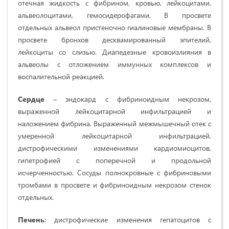
отечная жидкость с фибрином, кровью, лейкоцитами,
альвеолоцитами, гемосидерофагами. В просвете
отдельных альвеол пристеночно гиалиновые мембраны. В
просвете бронхов десквамированный эпителий,
лейкоциты со слизью. Диапедезные кровоизлияния в
альвеолы с отложением иммунных комплексов и
воспалительной реакцией.
Сердце
– эндокард с фибриноидным некрозом,
выраженной лейкоцитарной инфильтрацией и
наложением фибрина. Выраженный межмышечный отек с
умеренной лейкоцитарной инфильтрацией,
дистрофическими изменениями кардиомиоцитов,
гипетрофией с поперечной и продольной
исчерченностью. Сосуды полнокровные с фибриновыми
тромбами в просвете и фибриноидным некрозом стенок
отдельных.
Печень
: дистрофические изменения гепатоцитов с