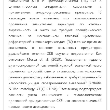
лейкопенией (ЛП) и тромбоцитопенией (ТП), так и
цитопеническими синдромами, связанными с
применением иммуносупрессивных препаратов. В
настоящее время известно, что гематологические
проявления значительно варьируют по степени
выраженности и часто не требуют специфического
лечения, за исключением тяжелой цитопении,
рефрактерной к глюкокортикоидам (ГК); в то же время их
значимость в качестве возможных предикторов
дальнейшего течения СКВ изучена недостаточно. Как
отмечают Mosca et al. (2019), "пациенты с недавно
диагностированной системной красной волчанкой часто
проявляют широкий спектр симптомов, что усложняет
раннюю диагностику заболевания и требует улучшенной
классификации для своевременного выявления" (Arthritis
& Rheumatology, 71(1), 91–98). Этот вывод подтверждает
важность учета клинических и гематологических
проявлений при диагностике СКВ, что является значимой
частью нашего исследования.