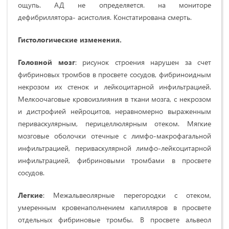
ощупь. АД не определяется. на мониторе
дефибриллятора- асистолия. Констатирована смерть.
Гистологические изменения.
Головной мозг
: рисунок строения нарушен за счет
фибриновых тромбов в просвете сосудов, фибриноидным
некрозом их стенок и лейкоцитарной инфильтрацией.
Мелкоочаговые кровоизлияния в ткани мозга, с некрозом
и дистрофией нейроцитов, неравномерно выраженным
периваскулярным,
перицеллюлярным отеком. Мягкие
мозговые оболочки отечные с лимфо-макрофагальной
инфильтрацией, периваскулярной лимфо-лейкоцитарной
инфильтрацией, фибриновыми тромбами в просвете
сосудов.
Легкие
: Межальвеолярные перегородки с отеком,
умеренным кровенаполнением капилляров в просвете
отдельных фибриновые тромбы. В просвете альвеол