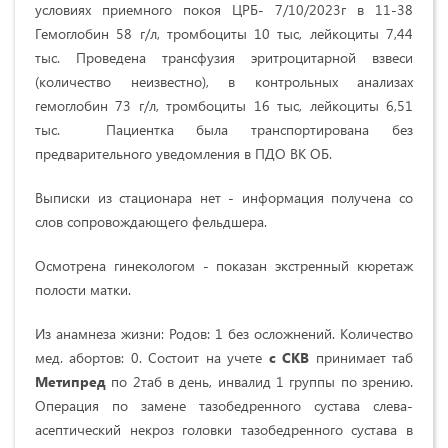
условиях приемного покоя ЦРБ- 7/10/2023г в 11-38
Гемоглобин 58 г/л, тромбоциты 10 тыс, лейкоциты 7,44
тыс. Проведена трансфузия эритроцитарной взвеси
(количество неизвестно), в контрольных анализах
гемоглобин 73 г/л, тромбоциты 16 тыс, лейкоциты 6,51
тыс. Пациентка была транспортирована без
предварительного уведомления в ПДО ВК ОБ.
Выписки из стационара нет - информация получена со
слов сопровождающего фельдшера.
Осмотрена гинекологом - показан экстренный кюретаж
полости матки.
Из анамнеза жизни: Родов: 1 без осложнений. Количество
мед. абортов: 0. Состоит на учете
с СКВ
принимает таб
Метипред
по 2таб в день, инвалид 1 группы по зрению.
Операция по замене тазобедренного сустава слева-
асептический некроз головки тазобедренного сустава в