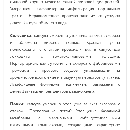
очаговой крупно мелкокапельной жировой дистрофией.
Умеренная лимфоцитарная инфильтрация портальных
трактов. Неравномерное кровенаполнение синусоидов
долек. Капсула обычного вида.
Селезенка:
капсула умеренно утолщена за счет склероза
и обложена жировой тканью.
Красная пульпа
полнокровная с очагами кровоизлияния, в синусоидах
лейкоциты с гематоксилиновыми тельцами.
Периартериальный луковичный склероз с фибриновыми
тромбами в просвете сосудов, указывающий на
хроническое воспаление и иммунную перестройку тканей.
Лимфоидные фолликулы единичные, разряжены с
делимфатизацией, без центров размножения.
Почки:
капсула умеренно утолщена за счет склероза с
отеком. 'Проволочные петли': Утолщение базальной
мембраны с массивными субэндотелиальными
иммунными комплексами, создающими характерное