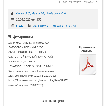
HEMATOLOGICAL CHANGES
Халел Ә.С.
Азула М.
Апбасова С.А.
10.05.2025
352
5(122)
38. Патологическая анатомия
Цитировать:
Халел Ә.С., Азула М., Апбасова С.А.
Прочитать
ПАТОЛОГОАНАТОМИЧЕСКОЕ
статью:
ОБСЛЕДОВАНИЕ ПАЦИЕНТКИ С
СИСТЕМНОЙ КРАСНОЙ ВОЛЧАНКОЙ:
РОЛЬ СОСУДИСТЫХ И
ГЕМАТОЛОГИЧЕСКИХ ИЗМЕНЕНИЙ //
Universum: медицина и фармакология :
электрон. научн. журн. 2025. 5(122). URL:
https://7universum.com/ru/med/archive/item/19877
(дата обращения: 09.08.2026).
АННОТАЦИЯ