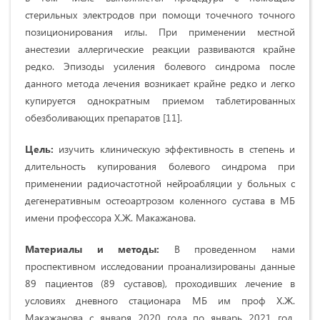
стерильных электродов при помощи точечного точного
позиционирования иглы. При применении местной
анестезии аллергические реакции развиваются крайне
редко. Эпизоды усиления болевого синдрома после
данного метода лечения возникает крайне редко и легко
купируется однократным приемом таблетированных
обезболивающих препаратов [11].
Цель:
изучить клиническую эффективность в степень и
длительность купирования болевого синдрома при
применении радиочастотной нейроабляции у больных с
дегенеративным остеоартрозом коленного сустава в МБ
имени профессора Х.Ж. Макажанова.
Материалы и методы:
В проведенном нами
проспективном исследовании проанализированы данные
89 пациентов (89 суставов), проходивших лечение в
условиях дневного стационара МБ им проф Х.Ж.
Макажанова с января 2020 года по январь 2021 год.