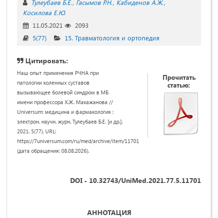
Тулеубаев Б.Е.
Гасымов Р.Н.
Кабиденов А.Ж.
Косилова Е.Ю.
11.05.2021
2093
5(77)
15. Травматология и ортопедия
Цитировать:
Наш опыт применения РЧНА при
Прочитать
патологии коленных суставов
статью:
вызывающее болевой синдром в МБ
имени профессора Х.Ж. Макажанова //
Universum: медицина и фармакология :
электрон. научн. журн. Тулеубаев Б.Е. [и др.].
2021. 5(77). URL:
https://7universum.com/ru/med/archive/item/11701
(дата обращения: 08.08.2026).
DOI - 10.32743/UniMed.2021.77.5.11701
АННОТАЦИЯ