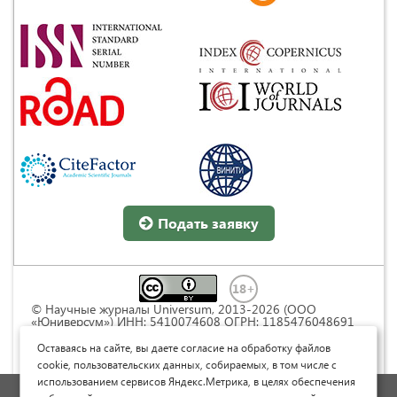
Подать заявку
© Научные журналы Universum, 2013-2026 (ООО
«Юниверсум») ИНН: 5410074608 ОГРН: 1185476048691
Это произведение доступно по
лицензии Creative
Commons « Attribution» («Атрибуция») 4.0
Оставаясь на сайте, вы даете согласие на обработку файлов
Непортированная
.
cookie, пользовательских данных, собираемых, в том числе с
использованием сервисов Яндекс.Метрика, в целях обеспечения
Политика обработки персональных данных