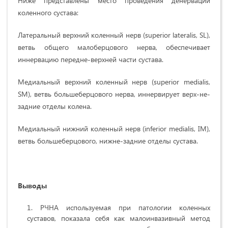
Ниже представлены место проведения денервации
коленного сустава:
Латеральный верхний коленный нерв (superior lateralis, SL),
ветвь общего малоберцового нерва, обеспечивает
иннервацию передне-верхней части сустава.
Медиальный верхний коленный нерв (superior medialis,
SM), ветвь большеберцового нерва, иннервирует верх-не-
задние отделы колена.
Медиальный нижний коленный нерв (inferior medialis, IM),
ветвь большеберцового, нижне-задние отделы сустава.
Выводы
РЧНА используемая при патологии коленных
суставов, показала себя как малоинвазивный метод