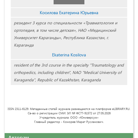
Косилова Екатерина Юрьевна
резидент 3 курса по специальности «Травматология и
ортопедия, в том числе детская», НАО «Медицинский
Университет Караганды», Республика Казахстан, г.
Караганда
Ekaterina Kosilova
resident of the 3rd course in the specialty "Traumatology and
orthopedics, including children", NAO "Medical University of
Karaganda", Republic of Kazakhstan, Karaganda
ISSN 2311-6129. Метаданные статей журнала размещаются на платформе eLIBRARY.RU.
Св-во о регистрации СМИ: ЭЛ № ФС77-91572 от 27.05.2026
Учредитель журнала: ООО «Юниверсум»
Главный редактор - Конорев Марат Русланович.
Авторам