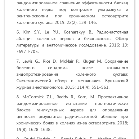
рандомизированное сравнение эффективности блокад
коленного нерва под контролем ультразвука и
рентгеноскопии при хроническом остеоартрите
коленного сустава. 2019; 22(2): 139–146.
Kim S.Y., Le P.U., Kosharskyy B., Радиочастотная
абляция коленных нервов и безопасность: Обзор
литературы и анатомическое исследование. 2016; 19:
E697–E705.
Lewis G., Rice D., McNair P., Kluger M. Сохранение
болевого синдрома после тотального
эндопротезирования коленного сустава:
Систематический обзор и метаанализ. Британский
журнал анестезиологов. 2015; 114(4): 551–561.
McCormick Z.L., Reddy R., Korn, M. Проспективное
рандомизированное испытание прогностических
блоков геникулярных нервов для определения
ценности результатов радиочастотной абляции при
хронических болях в коленях из-за остеоартрита. 2018;
19(8): 1628–1638.
Qudsi-Sinclair S., Borrás-Rubio E., Abellan-Guillén.,