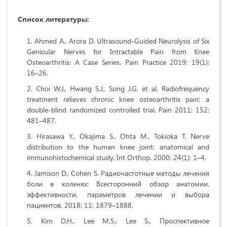
Список литературы:
Ahmed A., Arora D. Ultrasound-Guided Neurolysis of Six
Genicular Nerves for Intractable Pain from Knee
Osteoarthritis: A Case Series. Pain Practice 2019; 19(1):
16–26.
Choi W.J., Hwang S.J., Song J.G. et al. Radiofrequency
treatment relieves chronic knee osteoarthritis pain: a
double-blind randomized controlled trial. Pain 2011; 152:
481–487.
Hirasawa Y., Okajima S., Ohta M., Tokioka T. Nerve
distribution to the human knee joint: anatomical and
immunohistochemical study. Int Orthop. 2000; 24(1): 1–4.
Jamison D., Cohen S. Радиочастотные методы лечения
боли в коленях: Всесторонний обзор анатомии,
эффективности, параметров лечении и выбора
пациентов. 2018; 11: 1879–1888.
Kim D.H., Lee M.S., Lee S., Проспективное