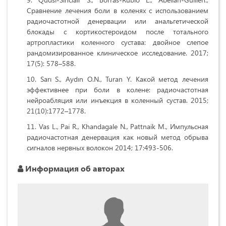
Сравнение лечения боли в коленях с использованием
радиочастотной денервации или анальгетической
блокады с кортикостероидом после тотального
артропластики коленного сустава: двойное слепое
рандомизированное клиническое исследование. 2017;
17(5): 578–588.
Sarı S., Aydın O.N., Turan Y. Какой метод лечения
эффективнее при боли в колене: радиочастотная
нейроабляция или инъекция в коленный сустав. 2015;
21(10):1772–1778.
Vas L., Pai R., Khandagale N., Pattnaik M., Импульсная
радиочастотная денервация как новый метод обрыва
сигналов нервных волокон 2014; 17:493-506.
Информация об авторах