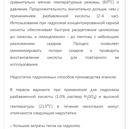
о
сравнительно мягкие температурные режимы (60
С) и
давление. Продолжительность значительно дольше, чем с
применением разбавленной кислоты (2-6 час).
Использование при гидролизе концентрированной серной
кислоты обеспечивает быстрое расщепление целлюлозы
до глюкозы, а гемицеллюлоз – до пентозы с небольшим
разложением сахаров. Процесс позволяет
минимизировать потери сахаров и проводить
восстановление кислоты для повторного ее
использования.
Недостатки гидролизных способов производства этанола:
В первом варианте при применении для гидролиза
разбавленной кислоты (1,0% раствор H
SO
) и высокой
2
4
о
температуры (215
С) в течение нескольких минут
отмечаются следующие недостатки:
– большие затраты тепла на гидролиз;