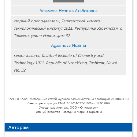
Агзамова Нозима Атабековна
старший преподаватель, Ташкентский химико-
технологический институт 1011, Республика Узбекистан, г.
Ташкент, улица Навои, дом 32
Agzamova Nozima
senior lecturer, Tashkent Institute of Chemistry and
Technology 1011, Republic of Uzbekistan, Tashkent, Navoi
str., 32
ISSN 2311-5122. Метаданные статей журнала размещаются на платформе eLIBRARY.RU.
Св-во о регистрации СМИ: ЭЛ № ФС77-91806 от 17.06.2026
Учредитель журнала: ООО «Юниверсум»
Главный редактор - Звездина Марина Юрьевна.
Авторам