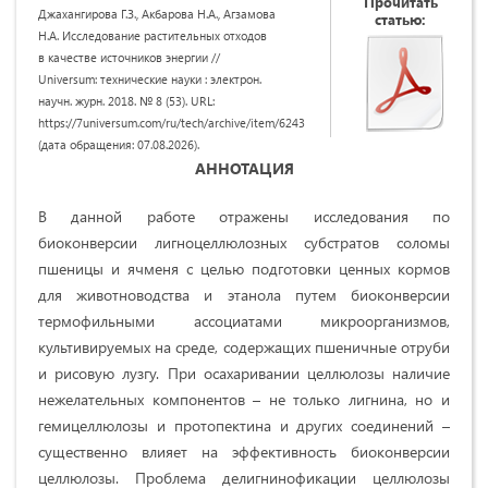
Прочитать
Джахангирова Г.З., Акбарова Н.А., Агзамова
статью:
Н.А. Исследование растительных отходов
в качестве источников энергии //
Universum: технические науки : электрон.
научн. журн. 2018. № 8 (53). URL:
https://7universum.com/ru/tech/archive/item/6243
(дата обращения: 07.08.2026).
АННОТАЦИЯ
В данной работе отражены исследования по
биоконверсии лигноцеллюлозных субстратов соломы
пшеницы и ячменя с целью подготовки ценных кормов
для животноводства и этанола путем биоконверсии
термофильными ассоциатами микроорганизмов,
культивируемых на среде, содержащих пшеничные отруби
и рисовую лузгу. При осахаривании целлюлозы наличие
нежелательных компонентов – не только лигнина, но и
гемицеллюлозы и протопектина и других соединений –
существенно влияет на эффективность биоконверсии
целлюлозы. Проблема делигнинофикации целлюлозы