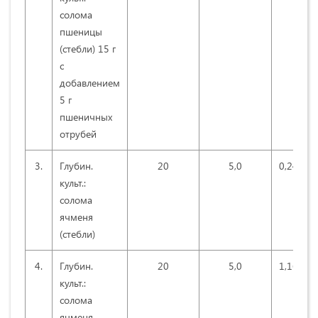
солома
пшеницы
(стебли) 15 г
с
добавлением
5 г
пшеничных
отрубей
3.
Глубин.
20
5,0
0,240
культ.:
солома
ячменя
(стебли)
4.
Глубин.
20
5,0
1,165
культ.:
солома
ячменя