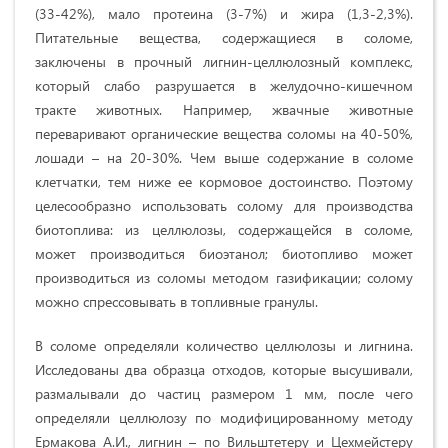
(33-42%), мало протеина (3-7%) и жира (1,3-2,3%).
Питательные вещества, содержащиеся в соломе,
заключены в прочный лигнин-целлюлозный комплекс,
который слабо разрушается в желудочно-кишечном
тракте животных. Например, жвачные животные
переваривают органические вещества соломы на 40-50%,
лошади – на 20-30%. Чем выше содержание в соломе
клетчатки, тем ниже ее кормовое достоинство. Поэтому
целесообразно использовать солому для производства
биотоплива: из целлюлозы, содержащейся в соломе,
может производиться биоэтанол; биотопливо может
производиться из соломы методом газификации; солому
можно спрессовывать в топливные гранулы.
В соломе определяли количество целлюлозы и лигнина.
Исследованы два образца отходов, которые высушивали,
размалывали до частиц размером 1 мм, после чего
определяли целлюлозу по модифицированному методу
Ермакова А.И., лигнин – по Вильштетеру и Цехмейстеру