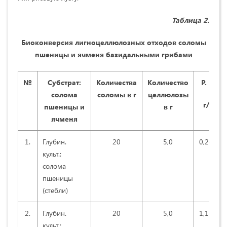
Таблица 2.
Биоконверсия лигноцеллюлозных отходов соломы
пшеницы и ячменя базидальными грибами
№
Субстрат:
Количества
Количество
Р. В.
солома
соломы в г
целлюлозы
г/л
пшеницы и
в г
ячменя
1.
Глубин.
20
5,0
0,240
культ.:
солома
пшеницы
(стебли)
2.
Глубин.
20
5,0
1,165
культ.: