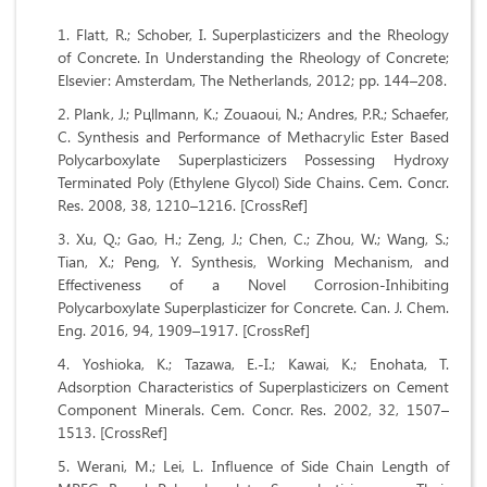
Flatt, R.; Schober, I. Superplasticizers and the Rheology
of Concrete. In Understanding the Rheology of Concrete;
Elsevier: Amsterdam, The Netherlands, 2012; pp. 144–208.
Plank, J.; Pцllmann, K.; Zouaoui, N.; Andres, P.R.; Schaefer,
C. Synthesis and Performance of Methacrylic Ester Based
Polycarboxylate Superplasticizers Possessing Hydroxy
Terminated Poly (Ethylene Glycol) Side Chains. Cem. Concr.
Res. 2008, 38, 1210–1216. [CrossRef]
Xu, Q.; Gao, H.; Zeng, J.; Chen, C.; Zhou, W.; Wang, S.;
Tian, X.; Peng, Y. Synthesis, Working Mechanism, and
Effectiveness of a Novel Corrosion-Inhibiting
Polycarboxylate Superplasticizer for Concrete. Can. J. Chem.
Eng. 2016, 94, 1909–1917. [CrossRef]
Yoshioka, K.; Tazawa, E.-I.; Kawai, K.; Enohata, T.
Adsorption Characteristics of Superplasticizers on Cement
Component Minerals. Cem. Concr. Res. 2002, 32, 1507–
1513. [CrossRef]
Werani, M.; Lei, L. Inﬂuence of Side Chain Length of