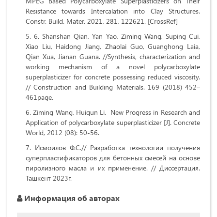
MPEG Based Polycarboxylate Superplasticizers on Their
Resistance towards Intercalation into Clay Structures.
Constr. Build. Mater. 2021, 281, 122621. [CrossRef]
6. Shanshan Qian, Yan Yao, Ziming Wang, Suping Cui,
Xiao Liu, Haidong Jiang, Zhaolai Guo, Guanghong Laia,
Qian Xua, Jianan Guana. //Synthesis, characterization and
working mechanism of a novel polycarboxylate
superplasticizer for concrete possessing reduced viscosity.
// Construction and Building Materials. 169 (2018) 452–
461page.
Ziming Wang, Huiqun Li. New Progress in Research and
Application of polycarboxylate superplasticizer [J]. Concrete
World, 2012 (08): 50-56.
Исмоилов Ф.С.// Разработка технологии получения
суперпластификаторов для бетонных смесей на основе
пиролизного масла и их применение. // Диссертация.
Ташкент 2023г.
Информация об авторах