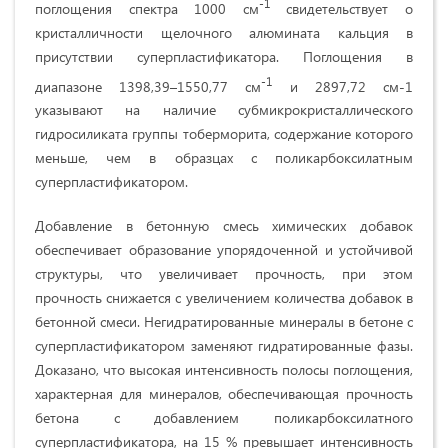
-1
поглощения спектра 1000 см
свидетельствует о
кристалличности щелочного алюмината кальция в
присутствии суперпластификатора. Поглощения в
-1
диапазоне 1398,39–1550,77 см
и 2897,72 см-1
указывают на наличие субмикрокристаллического
гидросиликата группы тоберморита, содержание которого
меньше, чем в образцах с поликарбоксилатным
суперпластификатором.
Добавление в бетонную смесь химических добавок
обеспечивает образование упорядоченной и устойчивой
структуры, что увеличивает прочность, при этом
прочность снижается с увеличением количества добавок в
бетонной смеси. Негидратированные минералы в бетоне с
суперпластификатором заменяют гидратированные фазы.
Доказано, что высокая интенсивность полосы поглощения,
характерная для минералов, обеспечивающая прочность
бетона с добавлением поликарбоксилатного
суперпластификатора, на 15 % превышает интенсивность