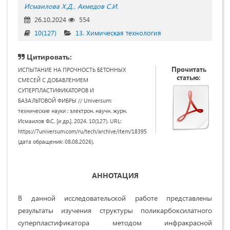
Исмаилова Х.Д.
Ахмедов С.И.
26.10.2024
554
10(127)
13. Химическая технология
Цитировать:
Прочитать
ИСПЫТАНИЕ НА ПРОЧНОСТЬ БЕТОННЫХ
статью:
СМЕСЕЙ С ДОБАВЛЕНИЕМ
СУПЕРПЛАСТИФИКАТОРОВ И
БАЗАЛЬТОВОЙ ФИБРЫ // Universum:
технические науки : электрон. научн. журн.
Исмаилов Ф.С. [и др.]. 2024. 10(127). URL:
https://7universum.com/ru/tech/archive/item/18395
(дата обращения: 08.08.2026).
АННОТАЦИЯ
В данной исследовательской работе представлены
результаты изучения структуры поликарбоксилатного
суперпластификатора методом инфракрасной