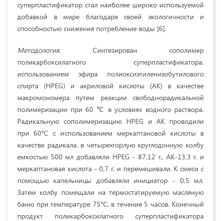
суперпластификатор стал наиболее широко используемой
добавкой в мире благодаря своей экологичности и
способностью снижения потребление воды [6].
Методология.
Синтезирован сополимер
поликарбоксилатного суперпластификатора,
использованием эфира полиоксиэтиленизобутилового
спирта (HPEG) и акриловой кислоты (AК) в качестве
макромономера путем реакции свободнорадикальной
полимеризации при 60 ℃ в условиях водного раствора.
Радикальную сополимеризацию HPEG и АК проводили
при 60°С с использованием меркаптановой кислоты в
качестве радикала. в четырехгорлую круглодонную колбу
емкостью 500 мл добавляли HPEG - 87,12 г., АК-13,3 г. и
меркаптановая кислота - 0,7 г. и перемешивали. К смеси с
помощью капельницы добавляли инициатор - 0,5 мл.
Затем колбу помещали на термостатируемую масляную
баню при температуре 75°С, в течение 5 часов. Конечный
продукт поликарбоксилатного суперпластификатора