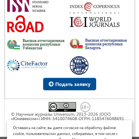
Подать заявку
© Научные журналы Universum, 2013-2026 (ООО
«Юниверсум») ИНН: 5410074608 ОГРН: 1185476048691
Это произведение доступно по
лицензии Creative
Commons « Attribution» («Атрибуция») 4.0
Оставаясь на сайте, вы даете согласие на обработку файлов
Непортированная
.
cookie, пользовательских данных, собираемых, в том числе с