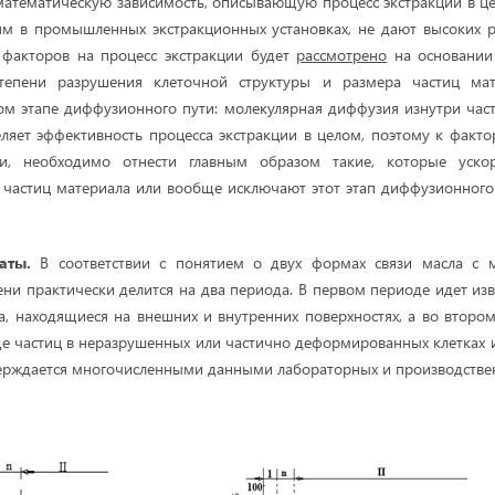
математическую зависимость, описывающую процесс экстракции в ц
м в промышленных экстракционных установках, не дают высоких р
 факторов на процесс экстракции будет
рассмотрено
на основани
степени разрушения клеточной структуры и размера частиц мат
ом этапе диффузионного пути: молекулярная диффузия изнутри час
ляет эффективность процесса экстракции в целом, поэтому к фак
ции, необходимо отнести главным образом такие, которые уско
частиц материала или вообще исключают этот этап диффузионного
аты.
В соответствии с понятием о двух формах связи масла с 
ени практически делится на два периода. В первом периоде идет из
ла, находящиеся на внешних и внутренних поверхностях, а во втором
е частиц в неразрушенных или частично деформированных клетках 
верждается многочисленными данными лабораторных и производстве