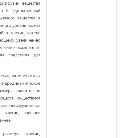
диффузии вещества
ц В. Единственный
уемого вещества в
енного уровня может
йств частиц, потере
ующему увеличению
ивление окажется не
ым средством для
стиц, одно из самых
 гидродинамические
змера значительно
оцесса существуют
ешнее диффузионное
а частиц внешнее
еннее.
размера частиц,