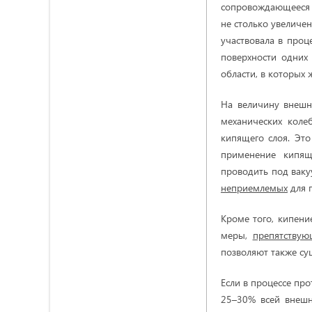
сопровождающееся
не столько увеличен
участвовала в проц
поверхности одних
области, в которых 
На величину внешн
механических колеб
кипящего слоя. Эт
применение кипящ
проводить под ваку
неприемлемых
для 
Кроме того, кипен
меры,
препятствую
позволяют также су
Если в процессе пр
25–30% всей внешн