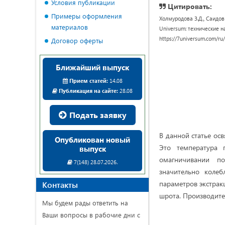
Условия публикации
Цитировать:
Примеры оформления
Холмуродова З.Д., Саи
материалов
Universum: технические нау
https://7universum.com/ru
Договор оферты
Ближайший выпуск
Прием статей:
14.08
Публикация на сайте:
28.08
Подать заявку
В данной статье ос
Опубликован новый
Это температура 
выпуск
омагничивании по
7(148) 28.07.2026.
значительно колеб
параметров экстрак
Контакты
шрота. Производите
Мы будем рады ответить на
Ваши вопросы в рабочие дни с