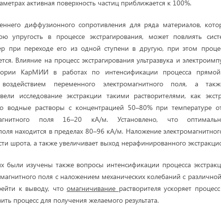
аметрах активная поверхность частиц приближается к 100%.
еннего диффузионного сопротивления для ряда материалов, кото
ою упругость в процессе экстрагирования, может повлиять сис
ер при переходе его из одной ступени в другую, при этом процес
ется. Влияние на процесс экстрагирования ультразвука и электроимп
тории КарМИИ в работах по интенсификации процесса прямой
оздействием переменного электромагнитного поля, а та
овели исследование экстракции такими растворителями, как экст
его водные растворы с концентрацией 50–80% при температуре о
агнитного поля 16–20 кА/м. Установлено, что оптимальн
поля находится в пределах 80–96 кА/м. Наложение электромагнитног
ти шрота, а также увеличивает выход нерафинированного экстракци
ях были изучены также вопросы интенсификации процесса экстрак
омагнитного поля с наложением механических колебаний с различной
рейти к выводу, что
омагничивание
растворителя ускоряет процесс
ить процесс для получения желаемого результата.