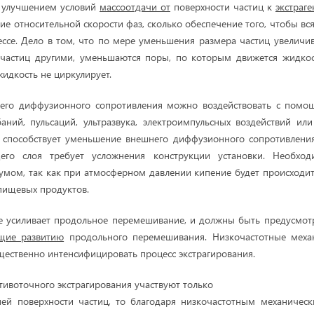
 улучшением условий
массоотдачи от
поверхности частиц к
экстраге
ие относительной скорости фаз, сколько обеспечение того, чтобы вс
ессе. Дело в том, что по мере уменьшения размера частиц увеличи
 частиц другими, уменьшаются поры, по которым движется жидкост
жидкость не циркулирует.
его диффузионного сопротивления можно воздействовать с помо
аний, пульсаций, ультразвука, электроимпульсных воздействий и
о способствует уменьшение внешнего диффузионного сопротивления
его слоя требует усложнения конструкции установки. Необход
умом, так как при атмосферном давлении кипение будет происходит
пищевых продуктов.
ие усиливает продольное перемешивание, и должны быть предусмот
щие развитию
продольного перемешивания. Низкочастотные меха
щественно интенсифицировать процесс экстрагирования.
отивоточного экстрагирования участвуют только
ей поверхности частиц, то благодаря низкочастотным механичес