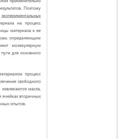
елом применительно
езультатов. Поэтому
и
экспериментальных
ериала на процесс
тицы материала к ее
торам, определяющим
ряют молекулярную
 пути для основного
материалом процесс
влечение свободного
 извлекаются масла,
и ячейках вторичных
нных опытов.