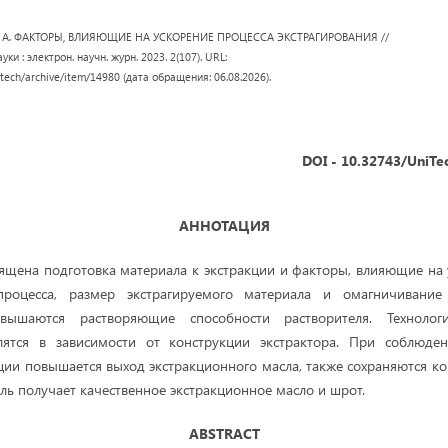
дов А. ФАКТОРЫ, ВЛИЯЮЩИЕ НА УСКОРЕНИЕ ПРОЦЕССА ЭКСТРАГИРОВАНИЯ //
ки : электрон. научн. журн. 2023. 2(107). URL:
/tech/archive/item/14980 (дата обращения: 06.08.2026).
DOI - 10.32743/UniTe
АННОТАЦИЯ
вящена подготовка материала к экстракции и факторы, влияющие на 
процесса, размер экстрагируемого материала и омагничивание 
вышаются растворяющие способности растворителя. Технолог
лятся в зависимости от конструкции экстрактора. При соблюден
ции повышается выход экстракционного масла, также сохраняются к
ль получает качественное экстракционное масло и шрот.
A
BSTRACT