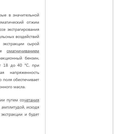
рые в значительной
тематический отжим
се экстрагирования
ульсных воздействий
 экстракции сырой
кже
омагничиванием
ракционный бензин,
т 18 до 40 °С, при
ая напряженность
о поля обеспечивает
онного масла.
ции путем со
четания
 амплитудой, исходя
 экстракции и будет