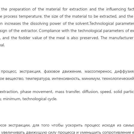
es the preparation of the material for extraction and the influencing fa
e process temperature, the size of the material to be extracted, and th
n increases the dissolving power of the solvent.Technological parameter
sign of the extractor. Compliance with the technological parameters of ex
il, and the fodder value of the meal is also preserved. The manufacturer
al.
процесс, экстракция, фазовое движение, массоперенос, диффузия,
ое вещество, температура, интенсивность, минимум, технологический
extraction, phase movement, mass transfer, diffusion, speed, solid partic
y, minimum, technological cycle.
ссе экстракции, для того чтобы ускорить процесс исходя из сам
 увеличивать движущую силу процесса и уменьшить сопротивление е