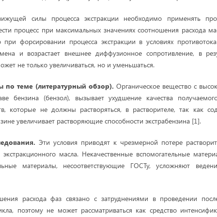
вижущей силы процесса экстракции необходимо применять про
сти процесс при максимальных значениях соотношения расхода ма
ко при форсировании процесса экстракции в условиях противотока
мена и возрастает внешнее диффузионное сопротивление, в рез
ожет не только увеличиваться, но и уменьшаться.
ы по теме
(литературный обзор).
Органическое вещество с высок
ве бензина (бензол), вызывает ухудшение качества получаемог
тв, которые не должны растворяться, в растворителе, так как со
зине увеличивает растворяющие способности экстрабензина [1].
ледования.
Эти условия приводят к чрезмерной потере растворит
 экстракционного масла. Некачественные вспомогательные матери
льные материалы, несоответствующие ГОСТу, усложняют ведени
шения расхода фаз связано с затруднениями в проведении пос
икла, поэтому не может рассматриваться как средство интенсифи