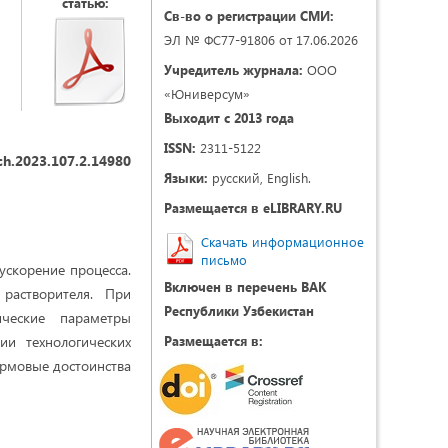
статью:
Св-во о регистрации СМИ:
ЭЛ № ФС77-91806 от 17.06.2026
Учредитель журнала:
ООО
«Юниверсум»
Выходит с 2013 года
ISSN:
2311-5122
ch.2023.107.2.14980
Языки:
русский, English.
Размещается в eLIBRARY.RU
Скачать информационное
письмо
ускорение процесса.
Включен в перечень ВАК
растворителя. При
Республики Узбекистан
ические параметры
ии технологических
Размещается в:
ормовые достоинства