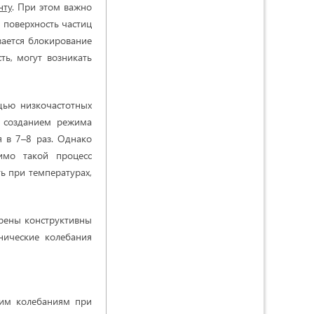
нту
. При этом важно
я поверхность частиц
вается блокирование
ь, могут возникать
щью низкочастотных
ли созданием режима
 в 7–8 раз. Однако
имо такой процесс
ь при температурах,
рены конструктивны
нические колебания
ким колебаниям при