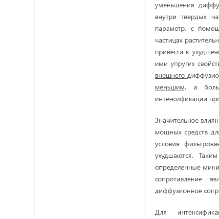
уменьшения диффу
внутри твердых ч
параметр, c помо
частицах раститель
привести к ухудшен
ими упругих свойст
внешнего
диффузио
меньшим,
а больш
интенсификации про
Значительное влиян
мощных средств дл
условия фильтров
ухудшаются. Таки
определенные мини
сопротивление я
диффузионное сопро
Для интенсифик