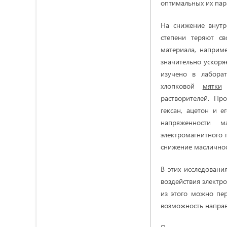
оптимальных их пар
На снижение внутр
степени теряют св
материала, наприм
значительно ускоря
изучено в лабора
хлопковой
мятки
в
растворителей. Пр
гексан, ацетон и 
напряженности м
электромагнитного 
снижение масличнос
В этих исследовани
воздействия электр
из этого можно пе
возможность направ