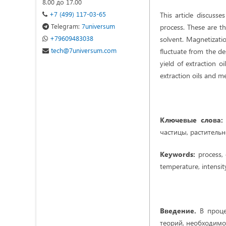
8.00 до 17.00
+7 (499) 117-03-65
This article discuss
Telegram:
7universum
process. These are th
+79609483038
solvent. Magnetizatio
tech@7universum.com
fluctuate from the de
yield of extraction o
extraction oils and me
Ключевые слова:
частицы, растительн
Keywords:
process, 
temperature, intensit
Введение.
В проце
теорий, необходимо