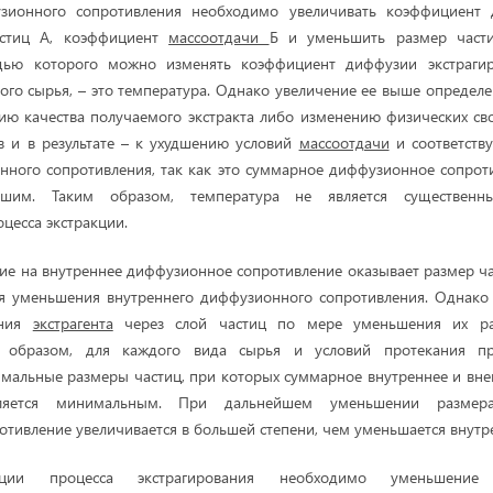
зионного сопротивления необходимо увеличивать коэффициент 
астиц А, коэффициент
массоотдачи
Б и уменьшить размер части
щью которого можно изменять коэффициент диффузии экстрагир
ного сырья, – это температура. Однако увеличение ее выше определ
ию качества получаемого экстракта либо изменению физических сво
в и в результате – к ухудшению условий
массоотдачи
и соответств
нного сопротивления, так как это суммарное диффузионное сопрот
им. Таким образом, температура не является существенн
цесса экстракции.
ие на внутреннее диффузионное сопротивление оказывает размер ча
я уменьшения внутреннего диффузионного сопротивления. Однако
ания
экстрагента
через слой частиц по мере уменьшения их ра
м образом, для каждого вида сырья и условий протекания пр
мальные размеры частиц, при которых суммарное внутреннее и вн
вляется минимальным. При дальнейшем уменьшении размер
тивление увеличивается в большей степени, чем уменьшается внутр
ации процесса экстрагирования необходимо уменьшение 