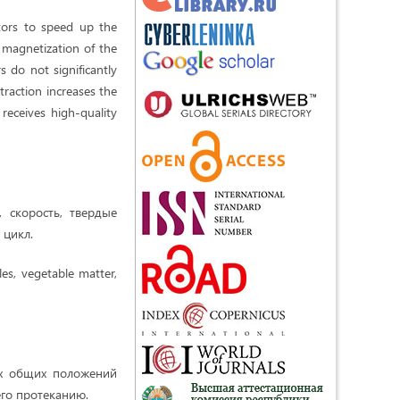
ctors to speed up the
e magnetization of the
s do not significantly
traction increases the
 receives high-quality
 скорость, твердые
 цикл.
les, vegetable matter,
ых общих положений
го протеканию.