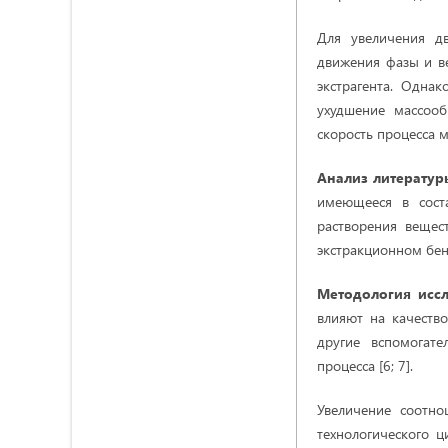
Для увеличения д
движения фазы и ве
экстрагента. Одна
ухудшение массооб
скорость процесса м
Анализ литератур
имеющееся в соста
растворения вещес
экстракционном бен
Методология исс
влияют на качество
другие вспомогате
процесса [6; 7].
Увеличение соотно
технологического ц