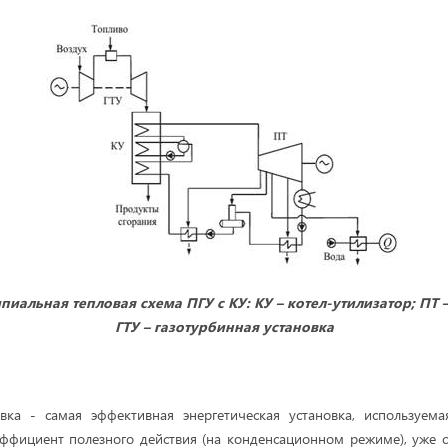
иальная тепловая схема ПГУ с КУ: КУ – котел-утилизатор; ПТ 
ГТУ – газотурбинная установка
овка - самая эффективная энергетическая установка, используема
эффициент полезного действия (на конденсационном режиме), уже с