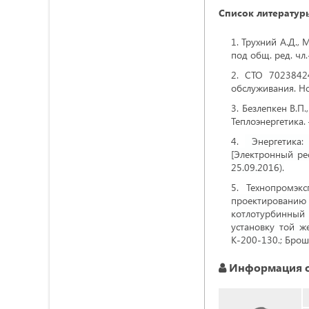
Список литератур
Трухний А.Д., 
под общ. ред. чл.
СТО 70238424
обслуживания. Но
Безлепкен В.П
Теплоэнергетика. 
Энергетика: 
[Электронный ресу
25.09.2016).
Технопромэк
проектировани
котлотурбинный 
установку той ж
К-200-130.;
Брошю
Информация о