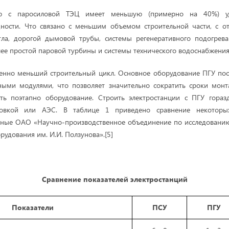
ю с паросиловой ТЭЦ имеет меньшую (примерно на 40%) уд
ности. Что связано с меньшим объемом строительной части, с от
отла, дорогой дымовой трубы, системы регенеративного подогрева
ее простой паровой турбины и системы технического водоснабжения 
енно меньший строительный цикл. Основное оборудование ПГУ пос
пными модулями, что позволяет значительно сократить сроки монт
ть поэтапно оборудование. Строить электростанции с ПГУ гораз
новкой или АЭС. В таблице 1 приведено сравнение некоторых
анные ОАО «Научно-производственное объединение по исследовани
рудования им. И.И. Ползунова».[5]
Сравнение показателей электростанций
Показатели
ПСУ
ПГУ