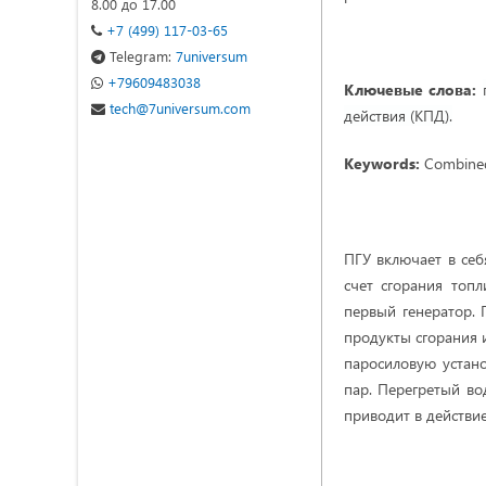
8.00 до 17.00
+7 (499) 117-03-65
Telegram:
7universum
+79609483038
Ключевые слова:
tech@7universum.com
действия (КПД).
Keywords:
Combined c
ПГУ включает в себ
счет сгорания топл
первый генератор. 
продукты сгорания 
паросиловую устано
пар. Перегретый во
приводит в действие