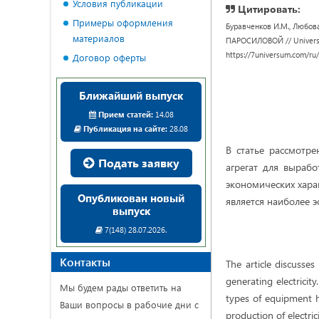
Условия публикации
Цитировать:
Примеры оформления
Буравченков И.М., Люб
материалов
ПАРОСИЛОВОЙ // Universum:
https://7universum.com/ru
Договор оферты
Ближайший выпуск
Прием статей:
14.08
Публикация на сайте:
28.08
В статье рассмотр
Подать заявку
агрегат для вырабо
экономических харак
Опубликован новый
является наиболее 
выпуск
7(148) 28.07.2026.
Контакты
The article discusse
generating electricit
Мы будем рады ответить на
types of equipment ha
Ваши вопросы в рабочие дни с
production of electric