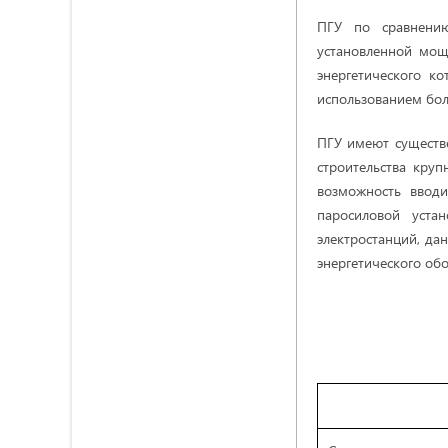
ПГУ по сравнени
установленной мощ
энергетического к
использованием бол
ПГУ имеют существ
строительства кру
возможность вводи
паросиловой уста
электростанций, д
энергетического обо