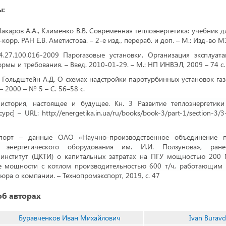
ы:
Макаров А.А., Клименко В.В. Современная теплоэнергетика: учебник для 
-корр. РАН Е.В. Аметистова. – 2-е изд., перераб. и доп. – М.: Изд-во М
.27.100.016-2009 Парогазовые установки. Организация эксплуата
рмы и требования. – Введ. 2010-01-29. – М.: НП ИНВЭЛ, 2009 – 74 с.
., Гольдштейн А.Д. О схемах надстройки паротурбинных установок га
– 2000 – № 5 – С. 56–58 с.
история, настоящее и будущее. Кн. 3 Развитие теплоэнергетики
рс] – URL: http://energetika.in.ua/
ru
/
books
/
book
-3/
part
-1/
section
-3/3
спорт –
данные ОАО «Научно-производственное объединение 
ю энергетического оборудования им. И.И. Ползунова», ран
институт (ЦКТИ) о капитальных затратах на ПГУ мощностью 200
е мощности с котлом производительностью 600 т/ч, работающим 
ра о компании. – Технопромэкспорт, 2019, с. 47
б авторах
Буравченков Иван Михайлович
Ivan Burav