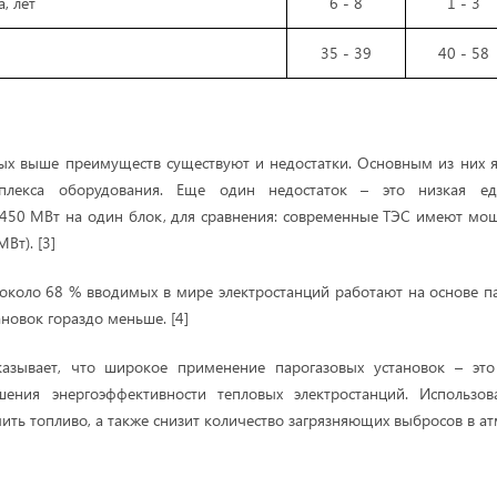
, лет
6 - 8
1 - 3
35 - 39
40 - 58
х выше преимуществ существуют и недостатки. Основным из них я
плекса оборудования. Еще один недостаток – это низкая е
450 МВт на один блок, для сравнения: современные ТЭС имеют мо
Вт). [3]
около 68 % вводимых в мире электростанций работают на основе па
ановок гораздо меньше. [4]
азывает, что широкое применение парогазовых установок – это
ения энергоэффективности тепловых электростанций. Использо
ить топливо, а также снизит количество загрязняющих выбросов в ат