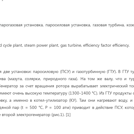
парогазовая установка, паросиловая установка, газовая турбина, ко
ycle plant, steam power plant, gas turbine, efficiency factor efficiency.
я две установки: паросиловую (ПСУ) и газотурбинную (ГТУ). В ГТУ т
ива (мазута, солярки, природного газа). На том же валу, что и ту
Генератор за счет вращения ротора вырабатывает электрический то
имеют очень высокую температуру (1300-1400 °С). Из ГТУ продукты 
вку, а именно в котел-утилизатор (КУ). Там они нагревают воду, и
дяной пар (t = 500 °С, P = 100 атм) приводит в действие ПСУ, кото
 второй электрогенератор (рис.1).
[1]