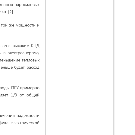
еменных паросиловых
ан. [2]
 той же мощности и
сняется высоким КПД
 в электроэнергию,
уменьшение тепловых
меньше будет расход
 воды ПГУ примерно
вляет 1/3 от общей
печении надежности
фика электрической