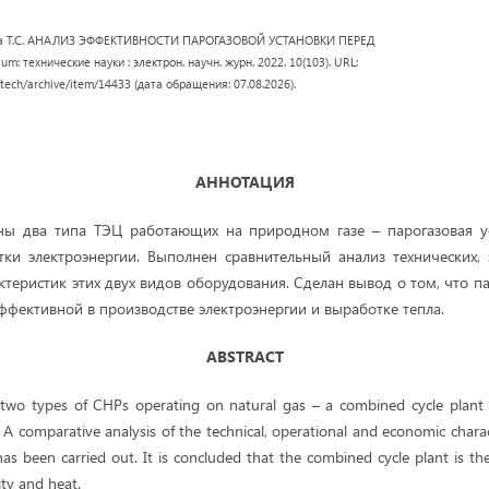
ова Т.С. АНАЛИЗ ЭФФЕКТИВНОСТИ ПАРОГАЗОВОЙ УСТАНОВКИ ПЕРЕД
 технические науки : электрон. научн. журн. 2022. 10(103). URL:
/tech/archive/item/14433 (дата обращения: 07.08.2026).
АННОТАЦИЯ
ены два типа ТЭЦ работающих на природном газе – парогазовая у
тки электроэнергии. Выполнен сравнительный анализ технических,
теристик этих двух видов оборудования. Сделан вывод о том, что п
эффективной в производстве электроэнергии и выработке тепла.
ABSTRACT
s two types of CHPs operating on natural gas – a combined cycle plant
y. A comparative analysis of the technical, operational and economic charac
s been carried out. It is concluded that the combined cycle plant is the
ity and heat.