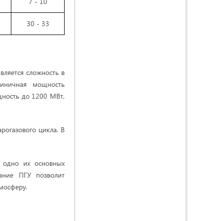
7 - 10
30 - 33
вляется сложность в
диничная мощность
щность до 1200 МВт,
рогазового цикла. В
 одно их основных
вание ПГУ позволит
мосферу.