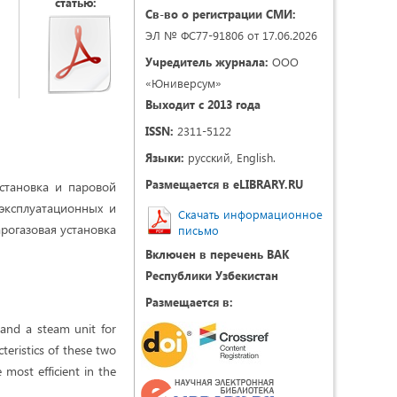
статью:
Св-во о регистрации СМИ:
ЭЛ № ФС77-91806 от 17.06.2026
Учредитель журнала:
ООО
«Юниверсум»
Выходит с 2013 года
ISSN:
2311-5122
Языки:
русский, English.
Размещается в eLIBRARY.RU
становка и паровой
 эксплуатационных и
Скачать информационное
арогазовая установка
письмо
Включен в перечень ВАК
Республики Узбекистан
Размещается в:
 and a steam unit for
teristics of these two
 most efficient in the