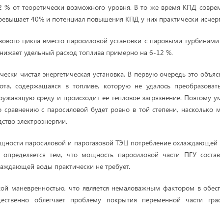
82 % от теоретически возможного уровня. В то же время КПД совр
ревышает 40% и потенциал повышения КПД у них практически исчерп
зового цикла вместо паросиловой установки с паровыми турбинами
снижает удельный расход топлива примерно на 6-12 %.
ически чистая энергетическая установка. В первую очередь это объя
лота, содержащаяся в топливе, которую не удалось преобразовать
ружающую среду и происходит ее тепловое загрязнение. Поэтому 
 сравнению с паросиловой будет ровно в той степени, насколько 
ство электроэнергии.
щности паросиловой и парогазовой ТЭЦ потребление охлаждающей
 определяется тем, что мощность паросиловой части ПГУ соста
лаждающей воды практически не требует.
кой маневренностью, что является немаловажным фактором в обес
щественно облегчает проблему покрытия переменной части гра