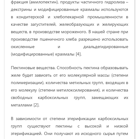
фракция (амилопектин), продукты частичного гидролиза –
декстрины и модифицированные крахмалы используются
в кондитерской и хлебопекарной промышленности в
качестве загустителей, желеобразующих и желирующих
веществ, в производстве мороженого. В нашей стране при
производстве пшеничного хлеба разрешено использовать
окисленные и диальдегидированные
(модифицированные) крахмалы [4].
Пектиновые вещества. Способность пектина образовывать
желе будет зависеть от его молекулярной массы (степени
полимеризации), количества метильных групп, входящих в
его молекулу (степени метилоксилирования), и количества
свободных карбоксильных групп, замещающих их
металлами [2].
В зависимости от степени этерификации карбоксильных
групп существуют пектины с высокой и низкой
этерификацией. Они получают из исходного сырья путем