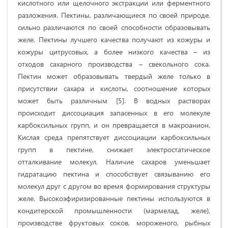
кислотного или щелочного экстракции или ферментного
разложения. Пектины, различающиеся по своей природе,
сильно различаются по своей способности образовывать
желе. Пектины лучшего качества получают из кожуры и
кожуры цитрусовых, а более низкого качества – из
отходов сахарного производства – свекольного сока.
Пектин может образовывать твердый желе только в
присутствии сахара и кислоты, соотношение которых
может быть различным [5]. В водных растворах
происходит диссоциация запасенных в его молекуле
карбоксильных групп, и он превращается в макроанион.
Кислая среда препятствует диссоциации карбоксильных
групп в пектине, снижает электростатическое
отталкивание молекул. Наличие сахаров уменьшает
гидратацию пектина и способствует связыванию его
молекул друг с другом во время формирования структуры
желе. Высокоэфиризированные пектины используются в
кондитерской промышленности (мармелад, желе),
производстве фруктовых соков, мороженого, рыбных