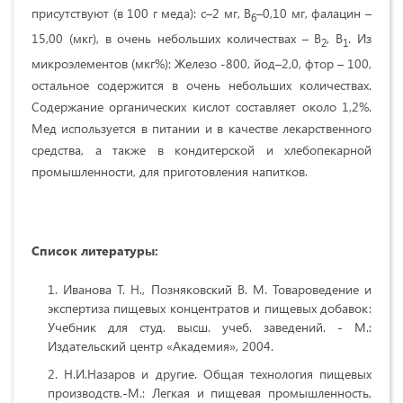
присутствуют (в 100 г меда): с–2 мг, В
–0,10 мг, фалацин –
6
15,00 (мкг), в очень небольших количествах – В
, В
. Из
2
1
микроэлементов (мкг%): Железо -800, йод–2,0, фтор – 100,
остальное содержится в очень небольших количествах.
Содержание органических кислот составляет около 1,2%.
Мед используется в питании и в качестве лекарственного
средства, а также в кондитерской и хлебопекарной
промышленности, для приготовления напитков.
C
писок литературы:
Иванова Т. Н., Позняковский В. М. Товароведение и
экспертиза пищевых концентратов и пищевых добавок:
Учебник для студ. высш. учеб. заведений. - М.:
Издательский центр «Академия», 2004.
Н.И.Назаров и другие. Общая технология пищевых
производств.-М.: Легкая и пищевая промышленность,