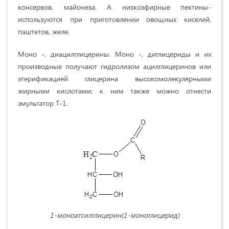
консервов, майонеза. А низкоэфирные пектины-
используются при приготовлении овощных киселей,
паштетов, желе.
Моно -, диацилглицерины. Моно -, диглицериды и их
производные получают гидролизом ацилглицеринов или
этерификацией глицерина высокомолекулярными
жирными кислотами; к ним также можно отнести
эмульгатор Т-1.
1-моноатсилглицерин(1-моноглицерид)