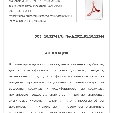
ДОБАВКИ И ИХ ЗНАЧЕНИЕ // Universum:
технические науки : электрон. научн. журн.
2021. 10(91). URL:
https://7universum.com/ru/tech/archive/item/12344
(дата обращения: 07.08.2026).
DOI - 10.32743/UniTech.2021.91.10.12344
АННОТАЦИЯ
В статье приводятся общие сведения о пищевых добавках,
дается классификация пищевых добавок, веществ,
изменяющих структуру и физико-химические свойства
пищевых продуктов: загустители и желеобразующие
вещества, крахмалы и модифицированные крахмалы,
пектиновые вещества, агар-агар и другие агароиды,
альгиновые кислоты и альгинат натрия, простые эфиры
целлюлозы, питательные поверхностно-активные
вещества, моно-и монокристаллы, органические