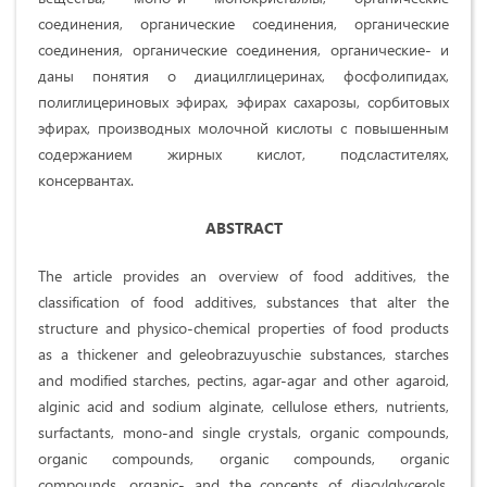
соединения, органические соединения, органические
соединения, органические соединения, органические- и
даны понятия о диацилглицеринах, фосфолипидах,
полиглицериновых эфирах, эфирах сахарозы, сорбитовых
эфирах, производных молочной кислоты с повышенным
содержанием жирных кислот, подсластителях,
консервантах.
ABSTRACT
The article provides an overview of food additives, the
classification of food additives, substances that alter the
structure and physico-chemical properties of food products
as a thickener and geleobrazuyuschie substances, starches
and modified starches, pectins, agar-agar and other agaroid,
alginic acid and sodium alginate, cellulose ethers, nutrients,
surfactants, mono-and single crystals, organic compounds,
organic compounds, organic compounds, organic
compounds, organic- and the concepts of diacylglycerols,