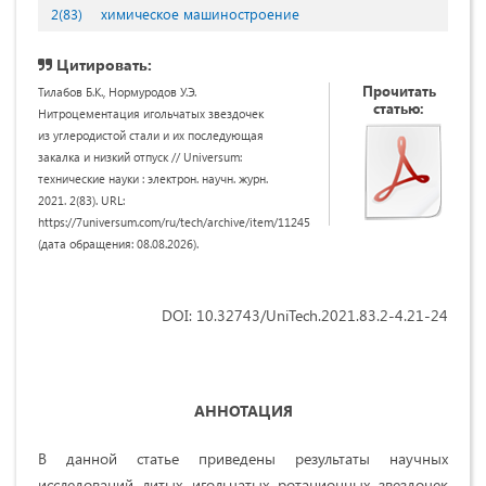
2(83)
химическое машиностроение
Цитировать:
Прочитать
Тилабов Б.К., Нормуродов У.Э.
статью:
Нитроцементация игольчатых звездочек
из углеродистой стали и их последующая
закалка и низкий отпуск // Universum:
технические науки : электрон. научн. журн.
2021. 2(83). URL:
https://7universum.com/ru/tech/archive/item/11245
(дата обращения: 08.08.2026).
DOI: 10.32743/UniTech.2021.83.2-4.21-24
АННОТАЦИЯ
В данной статье приведены результаты научных
исследований литых игольчатых ротационных звездочек