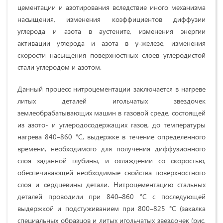
цементации и азотирования вследствие иного механизма
насыщения, изменения коэффициентов диффузии
углерода и азота в аустените, изменения энергии
активации углерода и азота в γ-железе, изменения
скорости насыщения поверхностных слоев углеродистой
стали углеродом и азотом.
Данный процесс нитроцементации заключается в нагреве
литых деталей игольчатых звездочек
землеобрабатывающих машин в газовой среде, состоящей
из азото- и углеродосодержащих газов, до температуры
нагрева 840–860 °С, выдержке в течение определенного
времени, необходимого для получения диффузионного
слоя заданной глубины, и охлаждении со скоростью,
обеспечивающей необходимые свойства поверхностного
слоя и сердцевины детали. Нитроцементацию стальных
деталей проводили при 840–860 °С с последующей
выдержкой и подстуживанием при 800–825 °С (закалка
специальных образцов и литых игольчатых звездочек (рис.