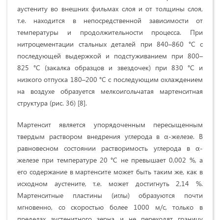
аустениту во внешних фильмах слоя и от толщины слоя,
т.е. находится в непосредственной зависимости от
температуры и продолжительности процесса. При
нитроцементации стальных деталей при 840–860 °С с
последующей выдержкой и подстуживанием при 800–
825 °С (закалка образцов и звездочек) при 830 °С и
низкого отпуска 180–200 °С с последующим охлаждением
на воздухе образуется мелкоигольчатая мартенситная
структура (рис. 3б) [8].
Мартенсит является упорядоченным пересыщенным
твердым раствором внедрения углерода в α-железе. В
равновесном состоянии растворимость углерода в α-
железе при температуре 20 °С не превышает 0,002 %, а
его содержание в мартенсите может быть таким же, как в
исходном аустените, т.е. может достигнуть 2,14 %.
Мартенситные пластины (иглы) образуются почти
мгновенно, со скоростью более 1000 м/с, только в
пределах аустенитного зерна и не переходят границу