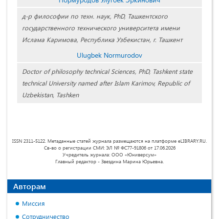
д-р философии по техн. наук, PhD, Ташкентского
государственного технического университета имени
Ислама Каримова, Республика Узбекистан, г. Ташкент
Ulugbek Normurodov
Doctor of philosophy technical Sciences, PhD, Tashkent state
technical University named after Islam Karimov, Republic of
Uzbekistan, Tashken
ISSN 2311-5122. Метаданные статей журнала размещаются на платформе eLIBRARY.RU.
Св-во о регистрации СМИ: ЭЛ № ФС77-91806 от 17.06.2026
Учредитель журнала: ООО «Юниверсум»
Главный редактор - Звездина Марина Юрьевна.
Авторам
Миссия
Сотрудничество