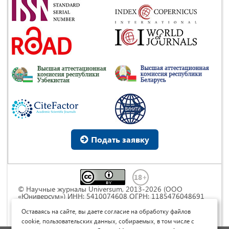
Подать заявку
© Научные журналы Universum, 2013-2026 (ООО
«Юниверсум») ИНН: 5410074608 ОГРН: 1185476048691
Это произведение доступно по
лицензии Creative
Commons « Attribution» («Атрибуция») 4.0
Оставаясь на сайте, вы даете согласие на обработку файлов
Непортированная
.
cookie, пользовательских данных, собираемых, в том числе с