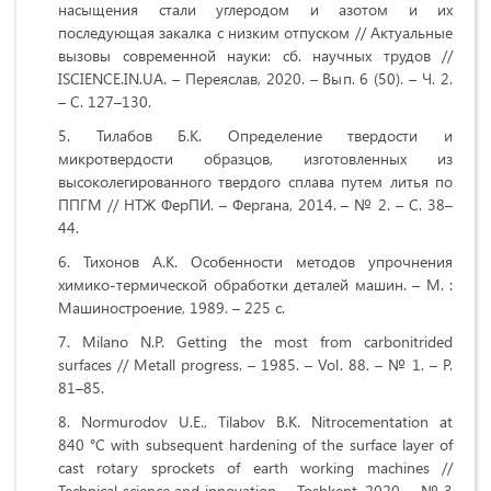
насыщения стали углеродом и азотом и их
последующая закалка с низким отпуском // Актуальные
вызовы современной науки: сб. научных трудов //
ISCIENCE.IN.UA. – Переяслав, 2020. – Вып. 6 (50). – Ч. 2.
– C. 127–130.
Тилабов Б.К. Определение твердости и
микротвердости образцов, изготовленных из
высоколегированного твердого сплава путем литья по
ППГМ // НТЖ ФерПИ. – Фергана, 2014. – № 2. – С. 38–
44.
Тихонов А.К. Особенности методов упрочнения
химико-термической обработки деталей машин. – М. :
Машиностроение, 1989. – 225 с.
Milano N.P. Getting the most from carbonitrided
surfaces // Metall progress. – 1985. – Vol. 88. – № 1. – P.
81–85.
Normurodov U.E., Tilabov B.K. Nitrocementation at
840 °С with subsequent hardening of the surface layer of
cast rotary sprockets of earth working machines //
Technical science and innovation. – Toshkent, 2020. – № 3