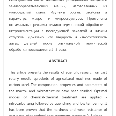
землеобрабатывающих машин, изготовленных из
углеродистой стали. Изучены состав, свойства и
параметры макро- и микроструктуры. Применены
оптимальные режимы химико-термической обработки –
нитроцементации с последующей закалкой и низким
отпуском. Доказано, что твердость и износостойкость
литых деталей после оптимальной термической
обработки повышается в 2–3 раза.
ABSTRACT
This article presents the results of scientific research on cast
rotary needle sprockets of agricultural machines made of
carbon steel. The composition, properties and parameters of
the macro- and microstructure have been studied. Optimal
modes of chemical-thermal treatment are applied -
nitrocarburizing followed by quenching and low tempering. It
has been proven that the hardness and wear resistance of
cast parts after optimal heat treatment increases 2-3 times.