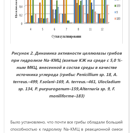
Рисунок 2. Динамика активности целлюлазы грибов
при гидролизе
Na
-КМЦ (взятые КЖ на среде с 5,0 %-
ным МКЦ, внесенной в состав среды в качестве
источника углерода (грибы:
Penicillium
sp
. 18,
A
.
terreus
.–
499,
F
.
solani
–
169,
A
.
terreus
.–
461, Ulocladium
sp. 134, P. purpurogenum–159,
Alternaria sp. 9,
F.
moniliforme–
183)
Было установлено, что почти все грибы обладали большей
способностью к гидролизу Na-КМЦ в реакционной смеси