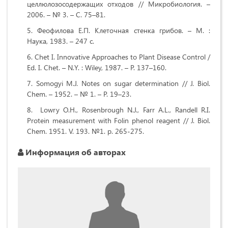
целлюлозосодержащих отходов // Микробиология. –
2006. – № 3. – С. 75–81.
Феофилова Е.П. Клеточная стенка грибов. – М. :
Наука, 1983. – 247 с.
Chet I. Innovative Approaches to Plant Disease Control /
Ed. I. Chet. – N.Y. : Wiley, 1987. – P. 137–160.
Somogyi M.J. Notes on sugar determination // J. Biol.
Chem. – 1952. – № 1. – P. 19–23.
Lowry O.H., Rosenbrough N.J., Farr A.L., Randell R.I.
Protein measurement with Folin phenol reagent // J. Biol.
Chem. 1951. V. 193. №1. р. 265-275.
Информация об авторах