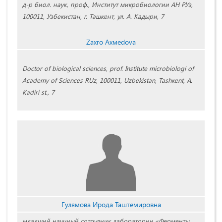
д-р биол. наук, проф., Институт микробиологии АН РУз,
100011, Узбекистан, г. Ташкент, ул. А. Кадыри, 7
Zахrо Ахмеdоvа
Doctor of biological sciences, prof. Institute micrоbiologi of
Аcademy of Sciences RUz, 100011, Uzbekistan, Таshкеnt, А.
Каdiri st., 7
Гулямова Ирода Таштемировна
младший научный сотрудник лаборатории «Ферменты