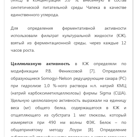
синтетической питательной среды Чапека в качестве
единственного углерода.
Для определения ферментативной активности
использовали фильтрат культуральной жидкости (КЖ),
взятый из ферментационной среды, через каждые 12
часов роста.
Целлюлазную активность
в КЖ определяли по
модификации Р.В. Фениксовой [7]. Определяли
образующиеся Somogyi-Nelson редуцирующие сахара (РС)
при гидролизе 1,0 %-ного раствора н.п. натрий КМЦ
(натрий карбоксиметилцеллюлозы) фирмы Sigma (США).
Удельную целлюлазную активность выражали на единицу
веса (мг) общего белка, содержащегося в КЖ и
отщепляющего из субстрата 1 мкг глюкозы, который
измеряется при 490 нм волны ФЭК. Белок – по
общепринятому методу Лоури [8]. Определение
субстратной специфичности проводили с использованием