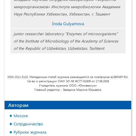
микроорганизмов» Института микробиологии Академии
Наук Республики Узбекистан, Узбекистан, г. Ташкент
Iroda Gulyamova
junior researcher laboratory "Enzymes of microorganisms"
of the Institute of Microbiology of the Academy of Sciences
of the Republic of Uzbekistan, Uzbekistan, Tashkent
ISSN 2311-5122. Метаданные статей журнала размещаются на платформе eLIBRARY.RU.
Св-во о регистрации СМИ: ЭЛ № ФС77-91806 от 17.06.2026
Учредитель журнала: ООО «Юниверсум»
Главный редактор - Звездина Марина Юрьевна.
Авторам
Миссия
Сотрудничество
Рубрики журнала