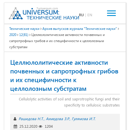
RU
|
EN
Технические науки
Архив выпусков журнала "Технические науки"
2020
12(81)
Целлюлолитические активности почвенных и
сапротрофных грибов и их специфичности к целлолозным
субстратам
Целлюлолитические активности
почвенных и сапротрофных грибов
и их специфичности к
целлолозным субстратам
Cellulolytic activities of soil and saprotrophic fungi and their
specificity to сellulosic substrates
Рашидова Н.Т.
Ахмедова З.Р.
Гулямова И.Т.
25.12.2020
1204