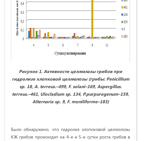
Рисунок 1. Активности целлюлазы грибов при
гидролизе хлопковой целлюлозы (грибы:
Penicillium
sp
. 18,
A
.
terreus
.–
499,
F
.
solani
–
169,
Aspergillus
.
terreus
.–
461, Ulocladium sp. 134, P.purpurogenum–159,
Alternaria sp. 9,
F. moniliforme–
183)
Было обнаружено, что гидролиз хлопоковой целлюлозы
КЖ грибов происходит на 4-е и 5-е сутки роста грибов в