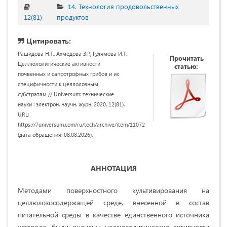
14. Технология продовольственных
12(81)
продуктов
Цитировать:
Рашидова Н.Т., Ахмедова З.Р., Гулямова И.Т.
Прочитать
Целлюлолитические активности
статью:
почвенных и сапротрофных грибов и их
специфичности к целлолозным
субстратам // Universum: технические
науки : электрон. научн. журн. 2020. 12(81).
URL:
https://7universum.com/ru/tech/archive/item/11072
(дата обращения: 08.08.2026).
АННОТАЦИЯ
Методами поверхностного культивирования на
целлюлозосодержащей среде, внесенной в состав
питательной среды в качестве единственного источника
углерода, были оценены целлюлолитические активности