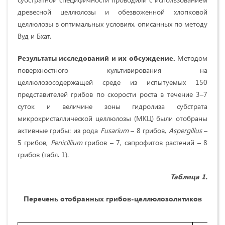
древесной целлюлозы и обезвоженной хлопковой
целлюлозы в оптимальных условиях, описанных по методу
Вуд и Бхат.
Результаты исследований и их обсуждение.
Методом
поверхностного культивирования на
целлюлозосодержащей среде из испытуемых 150
представителей грибов по скорости роста в течение 3–7
суток и величине зоны гидролиза субстрата
микрокристаллической целлюлозы (МКЦ) были отобраны
активные грибы: из рода
Fusarium
– 8 грибов,
Aspergillus
–
5 грибов,
Penicillium
грибов – 7, сапрофитов растений – 8
грибов (табл. 1).
Таблица 1.
Перечень отобранных грибов-целлюлозолитиков