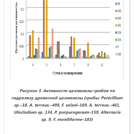
Рисунок
3.
Активности
целлюлазы
грибов
по
гидролизу
древесной
целлюлозы
(
грибы
: Penicillium
sp.–18, A. terreus
.–
499, F. solani–
169,
A. terreus
.–
461,
Ulocladium sp. 134, P. purpurogenum–159,
Alternaria
sp. 9,
F. moniliforme–
183)