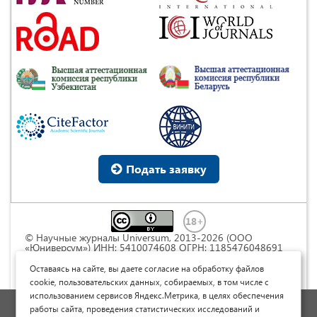
Подать заявку
© Научные журналы Universum, 2013-2026 (ООО
«Юниверсум») ИНН: 5410074608 ОГРН: 1185476048691
Это произведение доступно по
лицензии Creative
Commons « Attribution» («Атрибуция») 4.0
Оставаясь на сайте, вы даете согласие на обработку файлов
Непортированная
.
cookie, пользовательских данных, собираемых, в том числе с
использованием сервисов Яндекс.Метрика, в целях обеспечения
Политика обработки персональных данных
работы сайта, проведения статистических исследований и