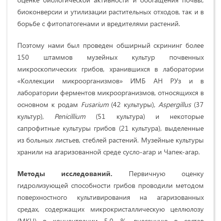
биоконверсии и утилизации растительных отходов, так и в
борьбе с фитопатогенами и вредителями растений.
Поэтому нами был проведен обширный скрининг более
150 штаммов музейных культур почвенных
микроскопических грибов, хранившихся в лаборатории
«Коллекции микроорганизмов» ИМБ АН РУз и в
лаборатории ферментов микроорганизмов, относящихся в
основном к родам
Fusarium
(42 культуры),
Aspergillus
(37
культур),
Penicillium
(51 культура)
и некоторые
сапрофитные культуры грибов (21 культура), выделенные
из больных листьев, стеблей растений. Музейные культуры
хранили на агаризованной среде сусло-агар и Чапек-агар.
Методы исследований.
Первичную оценку
гидролизующей способности грибов проводили методом
поверхностного культивирования на агаризованных
средах, содержащих микрокристаллическую целлюлозу
(МКЦ) в концентрации 5,0 %, внесенную в состав