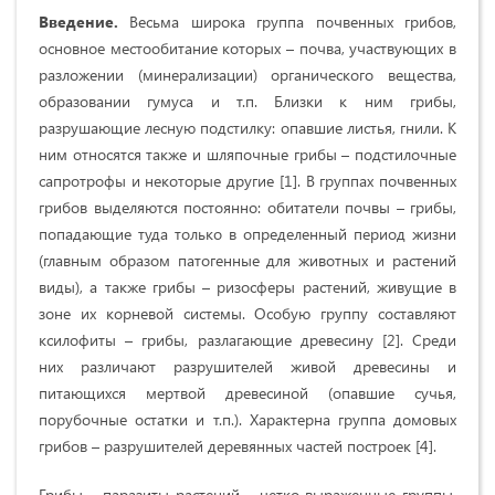
Введение.
Весьма широка группа почвенных грибов,
основное местообитание которых – почва, участвующих в
разложении (минерализации) органического вещества,
образовании гумуса и т.п. Близки к ним грибы,
разрушающие лесную подстилку: опавшие листья, гнили. К
ним относятся также и шляпочные грибы – подстилочные
сапротрофы и некоторые другие [1]. В группах почвенных
грибов выделяются постоянно: обитатели почвы – грибы,
попадающие туда только в определенный период жизни
(главным образом патогенные для животных и растений
виды), а также грибы – ризосферы растений, живущие в
зоне их корневой системы. Особую группу составляют
ксилофиты – грибы, разлагающие древесину [2]. Среди
них различают разрушителей живой древесины и
питающихся мертвой древесиной (опавшие сучья,
порубочные остатки и т.п.). Характерна группа домовых
грибов – разрушителей деревянных частей построек [4].
Грибы – паразиты растений – четко выраженные группы,