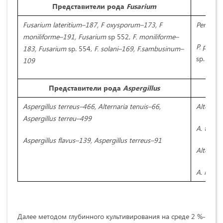
Представители рода
Fusarium
Fusarium lateritium–187, F oxysporum–173, F
Penicill
moniliforme–191, Fusarium
sp 552,
F. moniliforme–
P. purpu
183, Fusarium
sp. 554,
F. solani–169, F.sambusinum–
sp. 374,
109
Представители
рода
Aspergillus
П
Aspergillus terreus–
466,
Alternaria tenuis–66,
Alternari
Aspergillus terreu–499
A. terric
Aspergillus flavus–
139,
Aspergillus terreus–
91
Alternari
A. malva
Далее методом глубинного культивирования на среде 2 %-