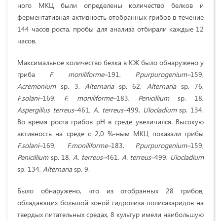
ного МКЦ были определены количество белков и
ферментативная активность отобранных грибов в течение
144 часов роста, пробы для анализа отбирали каждые 12
часов.
Максимальное количество белка в КЖ было обнаружено у
гриба
F. moniliforme–
191,
P.purpurogenium–
159,
Acremonium
sp. 3,
Alternaria
sp. 62,
Alternaria
sр. 76,
F.solani–
169,
F. moniliforme–
183,
Penicillium
sp. 18,
Aspergillus terreus–
461,
A. terreus–
499,
Ulocladium
sp. 134.
Во время роста грибов рН в среде увеличился. Высокую
активность на среде с 2,0 %-ным МКЦ показали грибы
F.solani–
169,
F.moniliforme–
183,
P.purpurogenium–
159,
Penicillium
sp. 18,
A. terreus–
461,
A. terreus–
499,
Ulocladium
sp. 134,
Alternaria
sp. 9.
Было обнаружено, что из отобранных 28 грибов,
обладающих большой зоной гидролиза полисахаридов на
твердых питательных средах, 8 культур имели наибольшую