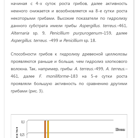
начиная с 4-х суток роста грибов, далее активность
немного снижается и возобновляется на 8-е сутки роста
некоторыми грибами. Высокие показатели по гидролизу
данного субстрата имели грибы
Aspergillus. terreus.–
461,
Alternaria
sp. 9,
Penicillium purpurogenum–
159, далее
Aspergillus. terreus. –
499 и
Penicillium
sp. 18.
Способности грибов к гидролизу древесной целлюлозы
проявляются раньше и больше, чем гидролиз хлопкового
волокна. Так, например, грибы
A
.
terreus
.–
499,
A. terreus.–
461, далее
F. moniliforme–
183 на 5-е сутки роста
проявляли большую активность по сравнению другими
грибами (рис. 3).