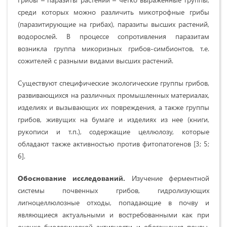
среди которых можно различить микотрофные грибы
(паразитирующие на грибах), паразиты высших растений,
водорослей. В процессе сопротивления паразитам
возникла группа микоризных грибов-симбионтов, т.е.
сожителей с разными видами высших растений.
Существуют специфические экологические группы грибов,
развивающихся на различных промышленных материалах,
изделиях и вызывающих их повреждения, а также группы
грибов, живущих на бумаге и изделиях из нее (книги,
рукописи и т.п.), содержащие целлюлозу, которые
обладают также активностью против фитопатогенов [3; 5;
6].
Обоснование исследований.
Изучение ферментной
системы почвенных грибов, гидролизующих
лигноцеллюлозные отходы, попадающие в почву и
являющиеся актуальными и востребованными как при
оценке биологической активности и обогащения почвы,