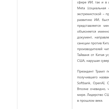
сфере ИИ, так и в 
Meta (социальная 
экстремистской – п
развитию ИИ, быст
представляется м
объясняется именно
документ, направл
санкции против Кита
производителей чип
Тайваня от Китая 
США, нарушая сувер
Президент Трамп п
получившего назва
Softbank, OpenAI,
Вполне очевидно, 
мире. Лидерство С
в прошлом веке.