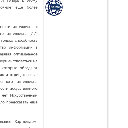
 А теперь к этому
стояние еще более
ости интеллекта, с
го интеллекта (ИИ)
 только способность
ство информации в
ыдавая оптимальное
вершенствоваться на
, которые обладают
ак и отрицательные
енного интеллекта,
ости искусственного
 нет. Искусственный
ыло предсказать еще
владеет Хартлендом,