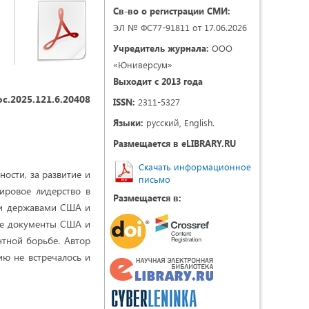
Св-во о регистрации СМИ:
ЭЛ № ФС77-91811 от 17.06.2026
Учредитель журнала:
ООО
«Юниверсум»
Выходит с 2013 года
oc.2025.121.6.20408
ISSN:
2311-5327
Языки:
русский, English.
Размещается в eLIBRARY.RU
Скачать информационное
ности, за развитие и
письмо
ировое лидерство в
Размещается в:
ми державами США и
ые документы США и
нтной борьбе. Автор
ию не встречалось и