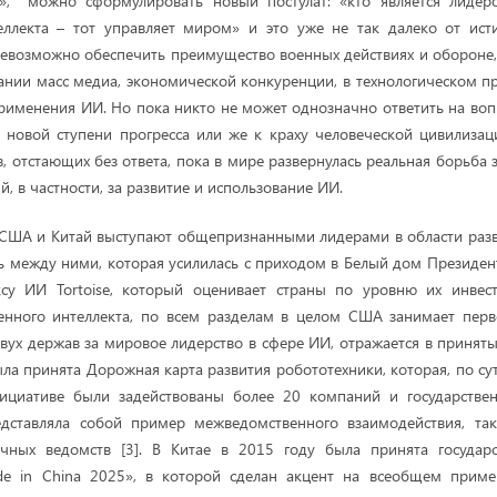
», можно сформулировать новый постулат: «кто является лиде
теллекта – тот управляет миром» и это уже не так далеко от ист
невозможно обеспечить преимущество военных действиях и обороне
нии масс медиа, экономической конкуренции, в технологическом пр
применения ИИ. Но пока никто не может однозначно ответить на вопр
 новой ступени прогресса или же к краху человеческой цивилиза
 отстающих без ответа, пока в мире развернулась реальная борьба 
, в частности, за развитие и использование ИИ.
США и Китай выступают общепризнанными лидерами в области раз
ь между ними, которая усилилась с приходом в Белый дом Президен
су ИИ Tortoise, который оценивает страны по уровню их инвести
енного интеллекта, по всем разделам в целом США занимает перво
двух держав за мировое лидерство в сфере ИИ, отражается в принят
ла принята Дорожная карта развития робототехники, которая, по су
ициативе были задействованы более 20 компаний и государствен
дставляла собой пример межведомственного взаимодействия, так
чных ведомств [3]. В Китае в 2015 году была принята государ
e in China 2025», в которой сделан акцент на всеобщем прим