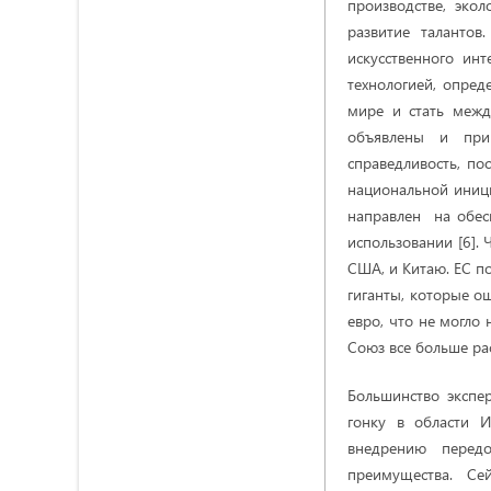
производстве, экол
развитие талантов
искусственного ин
технологией, опре
мире и стать меж
объявлены и прин
справедливость, по
национальной инициат
направлен на обес
использовании [6]. 
США, и Китаю. ЕС п
гиганты, которые 
евро, что не могло
Союз все больше рас
Большинство экспе
гонку в области 
внедрению передо
преимущества. Сей