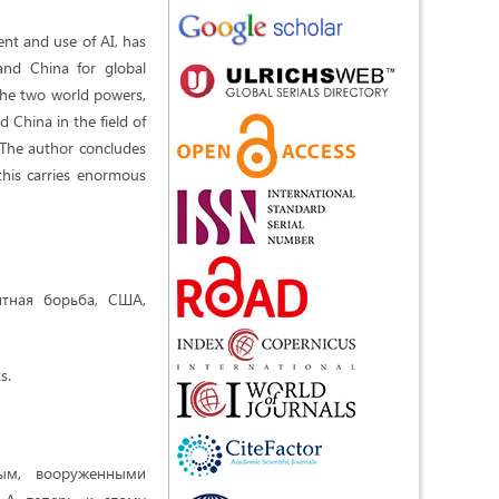
ment and use of AI, has
and China for global
n the two world powers,
China in the field of
. The author concludes
this carries enormous
нтная борьба, США,
s.
ным, вооруженными