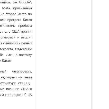
антов, как Google*,
и Meta, признанной
щие второе место по
ом, прогресс Китая
итическим проблем
азать, в США принят
артнерами и вводит
тся одним из крупных
теллекта. Отделение
ИИ, именно поэтому
 Китая.
озный мегапроекта,
e ведущие компании
структуру ИИ [11].
вшие позиции США в
ым стал доллар США