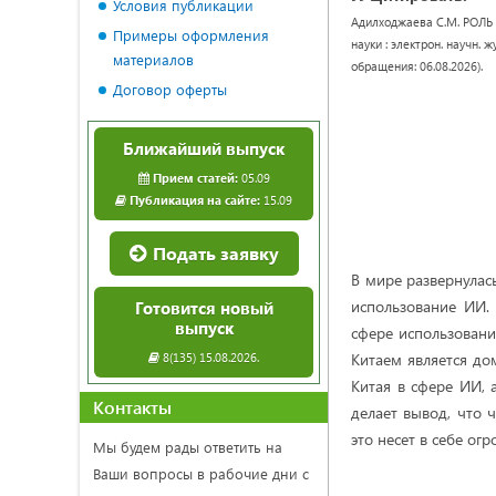
Условия публикации
Адилходжаева С.М. РОЛЬ
Примеры оформления
науки : электрон. научн. ж
материалов
обращения: 06.08.2026).
Договор оферты
Ближайший выпуск
Прием статей:
05.09
Публикация на сайте:
15.09
Подать заявку
В мире развернулась
использование ИИ.
Готовится новый
выпуск
сфере использован
8(135) 15.08.2026.
Китаем является д
Китая в сфере ИИ, 
Контакты
делает вывод, что 
это несет в себе ог
Мы будем рады ответить на
Ваши вопросы в рабочие дни с