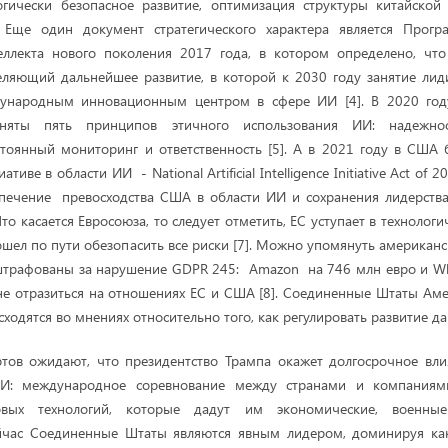
огически безопасное развитие, оптимизация структуры китайско
. Еще один документ стратегического характера является Прог
теллекта нового поколения 2017 года, в котором определено, что
деляющий дальнейшее развитие, в которой к 2030 году занятие л
дународным инновационным центром в сфере ИИ [4]. В 2020 год
яты пять принципов этичного использования ИИ: надежност
стоянный мониторинг и ответственность [5]. А в 2021 году в США
иве в области ИИ - National Artificial Intelligence Initiative Act of 
печение превосходства США в области ИИ и сохранения лидерства 
Что касается Евросоюза, то следует отметить, ЕС уступает в техноло
ошел по пути обезопасить все риски [7]. Можно упомянуть американс
оштрафованы за нарушение GDPR 245: Amazon на 746 млн евро и W
 не отразиться на отношениях ЕС и США [8]. Соединенные Штаты Ам
ходятся во мнениях относительно того, как регулировать развитие д
ртов ожидают, что президентство Трампа окажет долгосрочное вли
ИИ: международное соревнование между странами и компаниям
вых технологий, которые дадут им экономические, военные
час Соединенные Штаты являются явным лидером, доминируя как