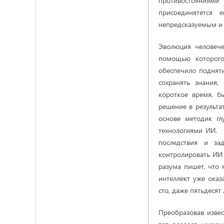
противостояниями
присоединятется 
непредсказуемым и
Эволюция человече
помощью которого 
обеспечило подняти
сохранять знания
короткое время, б
решение в результа
основе методик гл
технологиями ИИ. 
последствия и зад
контролировать ИИ 
разума пишет, что 
интеллект уже оказ
сто, даже пятьдесят 
Преобразовав извес