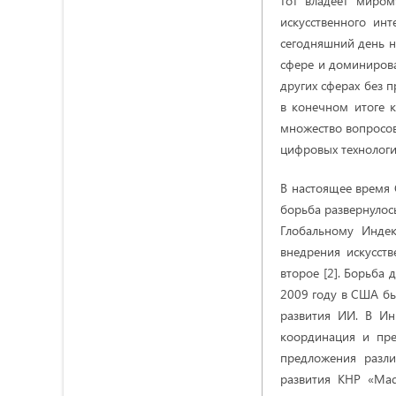
тот владеет миром
искусственного ин
сегодняшний день 
сфере и доминирова
других сферах без 
в конечном итоге к
множество вопросов,
цифровых технологий
В настоящее время 
борьба развернулос
Глобальному Индек
внедрения искусств
второе [2]. Борьба 
2009 году в США бы
развития ИИ. В Ин
координация и пре
предложения разли
развития КНР «Mad