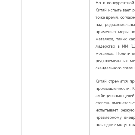
Но в конкурентной 
Китай испытывает р
тоже время, соглас
над редкоземельны
применяет меры по
металлов, таких ка
лидерство в ИИ [1
металлов. Политич
редкоземельных ме
скандального согла
Китай стремится п
промышленности. Ки
амбициозных целей 
степень вмешательст
испытывает резкую
чрезмерному внедр
последние могут пр