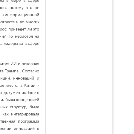
ром в мире в сфере
ины, потому что не
, в информационной
огрессе и во многих
ос: приведет ли это
ции? Но несмотря на
за лидерство в сфере
вития ИИ и основная
та Трампа. Согласно
ций, инноваций и
е место, а Китай -
ых документах. Еще в
ти, была концепцией
ных структур, была
 как интегрировала
ственная программа
енении инноваций в