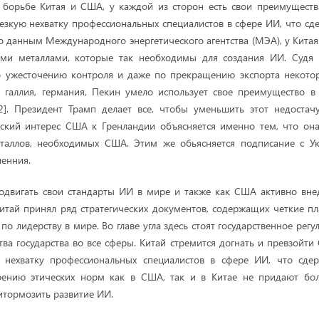
борьбе Китая и США, у каждой из сторон есть свои преимущества
езкую нехватку профессиональных специалистов в сфере ИИ, что сде
но данным Международного энергетического агентства (МЭА), у Китая
ми металлами, которые так необходимы для создания ИИ. Судя 
 ужесточению контроля и даже по прекращению экспорта некото
к галлия, германия, Пекин умело использует свое преимущество 
2]. Президент Трамп делает все, чтобы уменьшить этот недостач
еский интерес США к Гренландии объясняется именно тем, что она
таллов, необходимых США. Этим же обьясняется подписание с Ук
шенния.
родвигать свои стандарты ИИ в мире и также как США активно вне
тай принял ряд стратегических документов, содержащих четкие 
по лидерству в мире. Во главе угла здесь стоят государственное рег
ва государства во все сферы. Китай стремится догнать и превзойт
 нехватку профессиональных специалистов в сфере ИИ, что сдер
ению этических норм как в США, так и в Китае не придают боль
итормозить развитие ИИ.