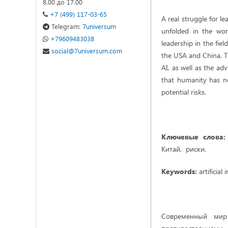
8.00 до 17.00
+7 (499) 117-03-65
A real struggle for le
Telegram:
7universum
unfolded in the wor
+79609483038
leadership in the fiel
social@7universum.com
the USA and China. T
AI, as well as the ad
that humanity has no
potential risks.
Ключевые слова:
Китай, риски.
Keywords:
artificial
Современный мир 