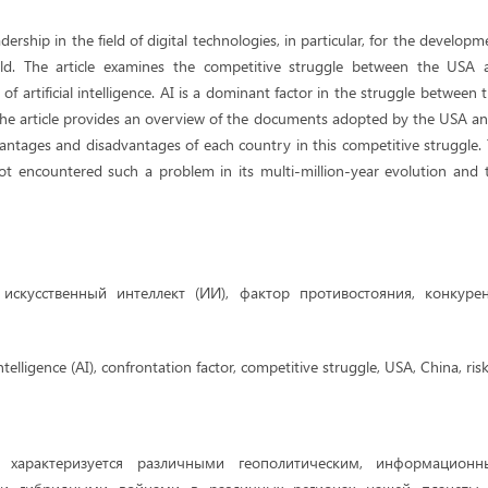
adership in the field of digital technologies, in particular, for the develop
ld. The article examines the competitive struggle between the USA 
d of artificial intelligence. AI is a dominant factor in the struggle betwee
he article provides an overview of the documents adopted by the USA and 
vantages and disadvantages of each country in this competitive struggle
t encountered such a problem in its multi-million-year evolution and 
искусственный интеллект (ИИ), фактор противостояния, конкуре
 intelligence (AI), confrontation factor, competitive struggle, USA, China, risk
характеризуется различными геополитическим, информацион