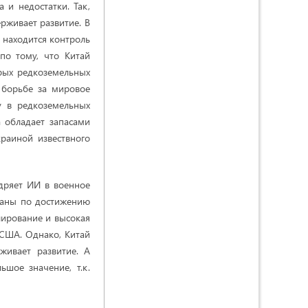
 и недостатки. Так,
рживает развитие. В
 находится контроль
по тому, что Китай
рых редкоземельных
в борьбе за мировое
у в редкоземельных
 обладает запасами
раиной извествного
дряет ИИ в военное
планы по достижению
улирование и высокая
и США. Однако, Китай
живает развитие. А
шое значение, т.к.