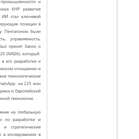
й промышленности и
рамма КНР развития
 ИИ стал ключевой
идирующие позиции в
у Пентагоном были
ь, управляемость,
 был принят Закон о
2020 (NAIIA), который
в его разработке и
гическом отношении и
кие технологические
hatsApp на 225 млн
ерики и Европейский
анной технологии.
яние на глобальную
и по разработке и
 и стратегические
 в исследованиях в