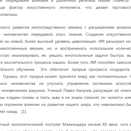
 и гибридными войнами в различных регионах нашей планеты.
еще фактор искусственного интеллекта, что делает противо
 опасным.
ского развития непостредственно связана с расширением возможн
человечество передавало опыт, знания. Создание искусственно
е на новый, более высокий уровень цивилизации. ИИ расширил не
, накопленнные веками, но и воспринимать колосальное количе
ыстро анализировать ее, решать многосложные задачи быстро, в
те мыслительного процесса машин. Более того, ИИ способен самосо
убокого обучения. Это обеспечит прорыв прогресса государств
Однако, этот прорыв может принести миру как положительные, т
ача человечества не упускать управления системами искусств
человеческим разумом. Ученый Павел Амнуэль рассуждая об опасн
мы кладем головы в пасть льва и не знаем сомкнет он челюсти или
ал огромное влияние на развитие нашего мира, что невозможно б
лет назад. [1].
тный геополитический постулат Маккиндера начала ХХ века: «кто 