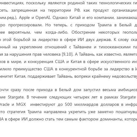
инвестициях, поскольку являются родиной таких технологических гиг
сеть, запрещенная на территории РФ, как продукт организаци
рим.ред.), Apple и OpenAI. Однако Китай и его компании, занимаю
ро прогрессировали. Но теперь, с приходом Трампа в Белый д
енее вероятным, чем когда-либо. Обострение некоторых геопол
 этой борьбой за лидерство в сфере ИИ двух держав. К слову ск
енный на укрепление отношений с Тайванем и тихоокеанскими п
я за нарушения прав человека [9,10]. А Тайвань, как известно, являе
ов в мире, и конкуренция США и Китая в сфере искусственного ин
усилило преимущество США в конкурентной борьбе за лидерство в 
енитет Китая, поддерживает Тайвань, вопреки крайнему недовольству
очти сразу после прихода в Белый дом запустил весьма амбици
ние Stargate. В течение следующих четырех лет в рамках Stargat
 Oracle и MGX инвестируют до 500 миллиардов долларов в инфра
что стратегия Трампа направлена укрепить уже заметно пошатну
ША в сфере ИИ должно стать тем самым фактором доминанты, котор