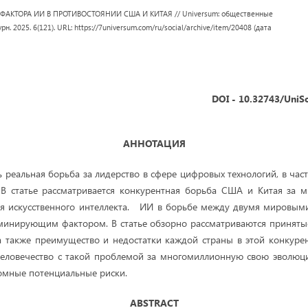
 ФАКТОРА ИИ В ПРОТИВОСТОЯНИИ США И КИТАЯ // Universum: общественные
урн. 2025. 6(121). URL: https://7universum.com/ru/social/archive/item/20408 (дата
DOI - 10.32743/UniS
АННОТАЦИЯ
 реальная борьба за лидерство в сфере цифровых технологий, в част
 В статье рассматривается конкурентная борьба США и Китая за м
ия искусственного интеллекта. ИИ в борьбе между двумя мировы
оминирующим фактором. В статье обзорно рассматриваются принят
а также преимущество и недостатки каждой страны в этой конкуре
человечество с такой проблемой за многомиллионную свою эволюц
ромные потенциальные риски.
ABSTRACT