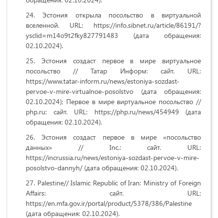
Эстония открыла посольство в виртуальной
вселенной. URL: https://info.sibnet.ru/article/86191/?
ysclid=m14o9t2fky827791483 (дата обращения:
02.10.2024).
Эстония создаст первое в мире виртуальное
посольство // Татар Информ: сайт. URL:
https://www.tatar-inform.ru/news/estoniya-sozdast-
pervoe-v-mire-virtualnoe-posolstvo (дата обращения:
02.10.2024); Первое в мире виртуальное посольство //
php.ru: сайт. URL: https://php.ru/news/454949 (дата
обращения: 02.10.2024).
Эстония создаст первое в мире «посольство
данных» // Inc.: сайт. URL:
https://incrussia.ru/news/estoniya-sozdast-pervoe-v-mire-
posolstvo-dannyh/ (дата обращения: 02.10.2024).
Palestine
// Islamic Republic of Iran: Ministry of Foreign
Affairs: сайт. URL:
https://en.mfa.gov.ir/portal/product/5378/386/Palestine
(дата обращения: 02.10.2024).