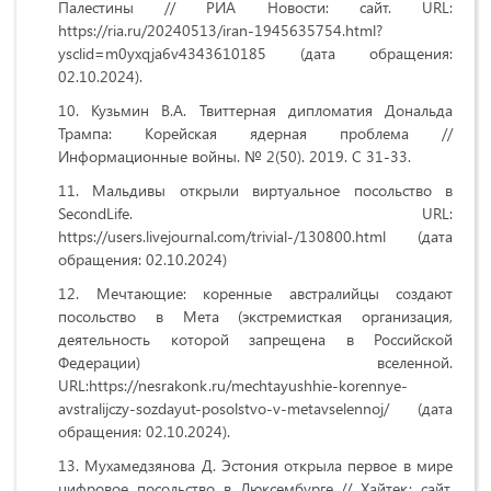
Палестины // РИА Новости: сайт. URL:
https://ria.ru/20240513/iran-1945635754.html?
ysclid=m0yxqja6v4343610185
(дата обращения:
02.10.2024).
Кузьмин В.А. Твиттерная дипломатия Дональда
Трампа: Корейская ядерная проблема //
Информационные войны. № 2(50). 2019. С 31-33.
Мальдивы открыли виртуальное посольство в
SecondLife. URL:
https://users.livejournal.com/trivial-/130800.html (дата
обращения: 02.10.2024)
Мечтающие: коренные австралийцы создают
посольство в Мета (экстремисткая организация,
деятельность которой запрещена в Российской
Федерации) вселенной.
URL:
https://nesrakonk.ru/mechtayushhie-korennye-
avstralijczy-sozdayut-posolstvo-v-metavselennoj/
(дата
обращения: 02.10.2024).
Мухамедзянова Д. Эстония открыла первое в мире
цифровое посольство в Люксембурге // Хайтек: сайт.