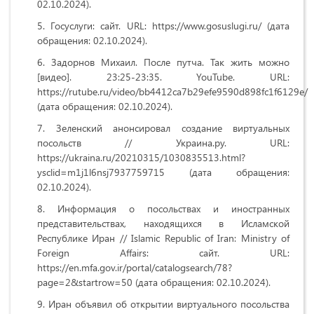
02.10.2024).
Госуслуги: сайт. URL: https://www.gosuslugi.ru/ (дата
обращения: 02.10.2024).
Задорнов Михаил. После путча. Так жить можно
[видео]. 23:25-23:35. YouTube. URL:
https://rutube.ru/video/bb4412ca7b29efe9590d898fc1f6129e/
(дата обращения: 02.10.2024).
Зеленский анонсировал создание виртуальных
посольств // Украина.ру. URL:
https://ukraina.ru/20210315/1030835513.html?
ysclid=m1j1l6nsj7937759715 (дата обращения:
02.10.2024).
Информация о посольствах и иностранных
представительствах, находящихся в Исламской
Республике Иран // Islamic Republic of Iran: Ministry of
Foreign Affairs: сайт. URL:
https://en.mfa.gov.ir/portal/catalogsearch/78?
page=2&startrow=50 (дата обращения: 02.10.2024).
Иран объявил об открытии виртуального посольства