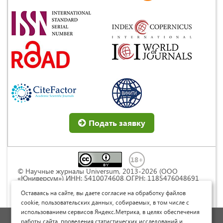
Подать заявку
© Научные журналы Universum, 2013-2026 (ООО
«Юниверсум») ИНН: 5410074608 ОГРН: 1185476048691
Это произведение доступно по
лицензии Creative
Commons « Attribution» («Атрибуция») 4.0
Оставаясь на сайте, вы даете согласие на обработку файлов
Непортированная
.
cookie, пользовательских данных, собираемых, в том числе с
использованием сервисов Яндекс.Метрика, в целях обеспечения
Политика обработки персональных данных
работы сайта, проведения статистических исследований и