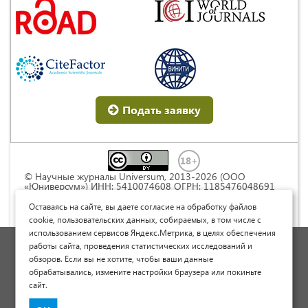
Подать заявку
© Научные журналы Universum, 2013-2026 (ООО
«Юниверсум») ИНН: 5410074608 ОГРН: 1185476048691
Это произведение доступно по
лицензии Creative
Commons « Attribution» («Атрибуция») 4.0
Оставаясь на сайте, вы даете согласие на обработку файлов
Непортированная
.
cookie, пользовательских данных, собираемых, в том числе с
использованием сервисов Яндекс.Метрика, в целях обеспечения
Политика обработки персональных данных
работы сайта, проведения статистических исследований и
обзоров. Если вы не хотите, чтобы ваши данные
Договор оферты
обрабатывались, измените настройки браузера или покиньте
Опубликовать научную статью
сайт.
Сайт научных статей и публикаций